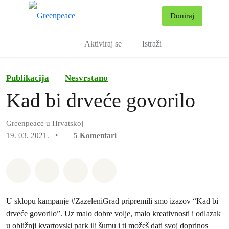
Pr
Doniraj
Izbornik
Aktiviraj se
Istraži
Publikacija
Nesvrstano
Kad bi drveće govorilo
Greenpeace u Hrvatskoj
19. 03. 2021.
•
5
Komentari
Podijeli na Whatsapp
Podijeli na Facebook
Podijeli na Twitter
Podijeli putem Email
U sklopu kampanje #ZazeleniGrad pripremili smo izazov “Kad bi
drveće govorilo”. Uz malo dobre volje, malo kreativnosti i odlazak
u obližnji kvartovski park ili šumu i ti možeš dati svoj doprinos