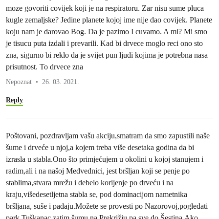
moze govoriti covijek koji je na respiratoru. Zar nisu sume pluca
kugle zemaljske? Jedine planete kojoj ime nije dao covijek. Planete
koju nam je darovao Bog. Da je pazimo I cuvamo. A mi? Mi smo
je tisucu puta izdali i prevarili. Kad bi drvece moglo reci ono sto
zna, sigurno bi reklo da je svijet pun ljudi kojima je potrebna nasa
prisutnost. To drvece zna
Nepoznat
26. 03. 2021.
Reply
Poštovani, pozdravljam vašu akciju,smatram da smo zapustili naše
šume i drveće u njoj,a kojem treba više desetaka godina da bi
izrasla u stabla.Ono što primjećujem u okolini u kojoj stanujem i
radim,ali i na našoj Medvednici, jest bršljan koji se penje po
stablima,stvara mrežu i debelo korijenje po drveću i na
kraju,višedesetljetna stabla se, pod dominacijom nametnika
bršljana, suše i padaju.Možete se provesti po Nazorovoj,pogledati
park Tuškanac,zatim šumu na Prekrižju pa sve do Šestina.Ako