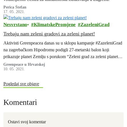
Perica Štefan
17. 05. 2021.
Nesvrstano
KlimatskePromjene
ZazeleniGrad
Trebaju nam zeleni gradovi za zeleni planet!
Aktivisti Greenpeacea danas su u sklopu kampanje #ZazeleniGrad
na zagrebačkom Hipodromu podigli 27-metarski balon koji
prikazuje planet Zemlju s porukom “Zeleni grad za zeleni planet”.
Time žele naglasiti važnost zelenila u gradovima u borbi protiv
Greenpeace u Hrvatskoj
10. 05. 2021.
klimatskih promjena. Ovom prilikom predstavljeni su i odgovori
kandidatkinja i kandidata za gradonačelnika na Greenpeaceov apel
za zeleniji Zagreb.
Pogledaj sve objave
Komentari
Ostavi svoj komentar