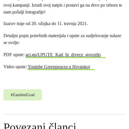
ovoj kampanji. Izradi svoj natpis i postavi ga na drvo po izboru te
nam pošalji fotografije!
Izazov traje od 20. ožujka do 11. travnja 2021.
Detaljni popis potrebnih materijala i upute za sudjelovanje nalaze
se ovdje:
PDF upute:
act.gp/UPUTE_Kad_bi_drvece_govorilo
Video upute:
Youtube Greenpeacea u Hrvatskoj
#
ZazeleniGrad
Povezani članci