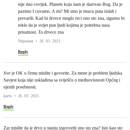
nije dao covijek. Planete koju nam je darovao Bog. Da je
pazimo I cuvamo. A mi? Mi smo je tisucu puta izdali i
prevarili. Kad bi drvece moglo reci ono sto zna, sigurno bi
reklo da je svijet pun ljudi kojima je potrebna nasa
prisutnost. To drvece zna
Nepoznat
26. 03. 2021.
Reply
Sve je OK o čemu mislite i govorite. Za mene je problem ljudska
Savjest koja nije usklađena sa sviješću o međuovisnosti Općeg i
njenih posebnosti.
karlo
26. 03. 2021.
Reply
Zar mislite da je drvo u stanju izgovoriti ono sto zna? Isto kao sto