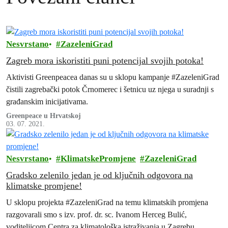
Nesvrstano
ZazeleniGrad
Zagreb mora iskoristiti puni potencijal svojih potoka!
Aktivisti Greenpeacea danas su u sklopu kampanje #ZazeleniGrad
čistili zagrebački potok Črnomerec i šetnicu uz njega u suradnji s
građanskim inicijativama.
Greenpeace u Hrvatskoj
03. 07. 2021.
Nesvrstano
KlimatskePromjene
ZazeleniGrad
Gradsko zelenilo jedan je od ključnih odgovora na
klimatske promjene!
U sklopu projekta #ZazeleniGrad na temu klimatskih promjena
razgovarali smo s izv. prof. dr. sc. Ivanom Herceg Bulić,
voditeljicom Centra za klimatološka istraživanja u Zagrebu.