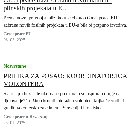
Greenpeace traži zabranu novih naftnih i
plinskih projekata u EU
Prema novoj pravnoj analizi koju je objavio Greenpeace EU,
zabrana novih fosilnih projekata u EU-u bila bi potpuno izvediva.
Greenpeace EU
06. 02. 2025.
Nesvrstano
PRILIKA ZA POSAO: KOORDINATOR/ICA
VOLONTERA
Stalo ti je do zaštite okoliša i spreman/na si inspirirati druge na
djelovanje? Tražimo koordinatora/icu volontera koji/a će voditi i
graditi volontersku zajednicu u Sloveniji i Hrvatskoj.
Greenpeace u Hrvatskoj
23. 01. 2025.