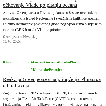
očitovanje Vlade po pitanju oceana
Aktivisti Greenpeacea u Hrvatskoj danas su šesnaestmetarskim
rekvizitom kita ispred Nacionalne i sveučilišne knjižnice apelirali
na hitno uvrštavanje povijesnog globalnog Sporazuma o svjetskim
morima (BBNJ) među Vladine prioritete.
Greenpeace u Hrvatskoj
13. 05. 2025.
Klima i
FosilnaGoriva
FosilniPlin
energija
KlimatskePromjene
Reakcija Greenpeacea na priopćenje Plinacroa
od 5. travnja
Zagreb, 7. travnja 2025. – Kamera GF320, koju je međunarodna
organizacija Clean Air Task Force (CATF) koristila u ovom
istraživanju, detektira ugljikovodike, poput metana, etana, benzena