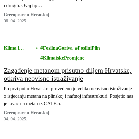
i drugih. Ovaj tip…
Greenpeace u Hrvatskoj
08. 04. 2025.
Klima i
FosilnaGoriva
FosilniPlin
energija
KlimatskePromjene
Zagađenje metanom prisutno diljem Hrvatske,
otkriva neovisno istraživanje
Po prvi put u Hrvatskoj provedeno je veliko neovisno istraživanje
o istjecanju metana na plinskoj i naftnoj infrastrukturi. Posjetio nas
je lovac na metan iz CATF-a.
Greenpeace u Hrvatskoj
04. 04. 2025.