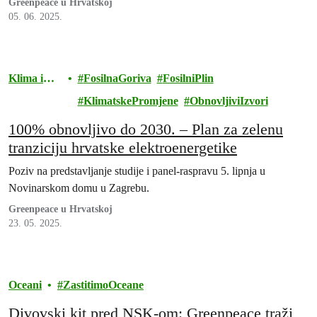
Greenpeace u Hrvatskoj
05. 06. 2025.
Klima i
FosilnaGoriva
FosilniPlin
energija
KlimatskePromjene
ObnovljiviIzvori
100% obnovljivo do 2030. – Plan za zelenu
tranziciju hrvatske elektroenergetike
Poziv na predstavljanje studije i panel-raspravu 5. lipnja u
Novinarskom domu u Zagrebu.
Greenpeace u Hrvatskoj
23. 05. 2025.
Oceani
ZastitimoOceane
Divovski kit pred NSK-om: Greenpeace traži