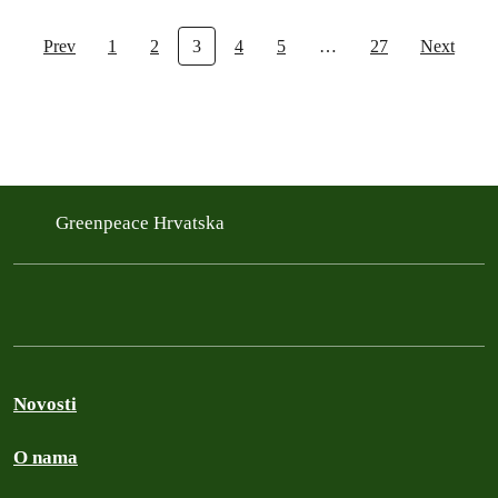
Prev
1
2
3
4
5
…
27
Next
Greenpeace Hrvatska
Novosti
O nama