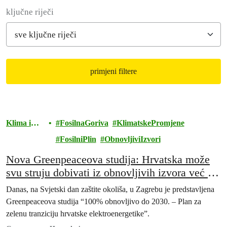
Filter posts
ključne riječi
primjeni filtere
Filtered results
Klima i
FosilnaGoriva
KlimatskePromjene
energija
FosilniPlin
ObnovljiviIzvori
Nova Greenpeaceova studija: Hrvatska može
svu struju dobivati iz obnovljivih izvora već od
2030.
Danas, na Svjetski dan zaštite okoliša, u Zagrebu je predstavljena
Greenpeaceova studija “100% obnovljivo do 2030. – Plan za
zelenu tranziciju hrvatske elektroenergetike”.