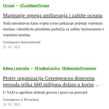
Oceani
ZastitimoOceane
Mapiranje opsega uništavanja i zaštite oceana
Naša interaktivna karta svijeta zorno prikazuje prijetnje svjetskim
morima i identificira prioritetna područja za zaštitu Sporazumom o
svjetskim morima.
Greenpeace International
25. 03. 2025.
Klima i energija
FosilnaGoriva
KlimatskePromjene
Protiv organizacija Greenpeacea donesena
presuda teška 660 milijuna dolara u korist
naftnog diva Energy Transfer
U SAD-u ugroženi sloboda govora i pravo na prosvjed
Greenpeace u Hrvatskoj
20. 03. 2025.