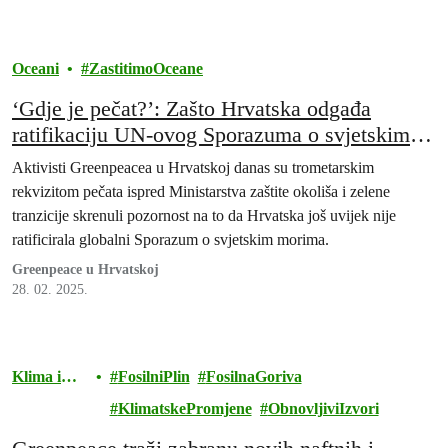
Oceani
ZastitimoOceane
‘Gdje je pečat?’: Zašto Hrvatska odgađa
ratifikaciju UN-ovog Sporazuma o svjetskim
morima?
Aktivisti Greenpeacea u Hrvatskoj danas su trometarskim
rekvizitom pečata ispred Ministarstva zaštite okoliša i zelene
tranzicije skrenuli pozornost na to da Hrvatska još uvijek nije
ratificirala globalni Sporazum o svjetskim morima.
Greenpeace u Hrvatskoj
28. 02. 2025.
Klima i
FosilniPlin
FosilnaGoriva
energija
KlimatskePromjene
ObnovljiviIzvori