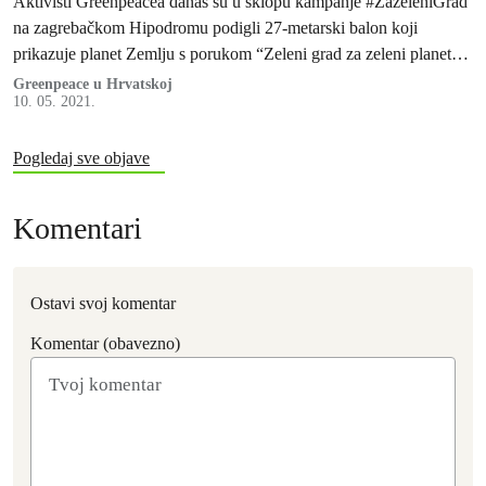
Aktivisti Greenpeacea danas su u sklopu kampanje #ZazeleniGrad
na zagrebačkom Hipodromu podigli 27-metarski balon koji
prikazuje planet Zemlju s porukom “Zeleni grad za zeleni planet”.
Time žele naglasiti važnost zelenila u gradovima u borbi protiv
Greenpeace u Hrvatskoj
10. 05. 2021.
klimatskih promjena. Ovom prilikom predstavljeni su i odgovori
kandidatkinja i kandidata za gradonačelnika na Greenpeaceov apel
za zeleniji Zagreb.
Pogledaj sve objave
Komentari
Ostavi svoj komentar
Komentar (obavezno)