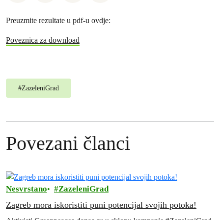
Preuzmite rezultate u pdf-u ovdje:
Poveznica za download
#
ZazeleniGrad
Povezani članci
Nesvrstano
ZazeleniGrad
Zagreb mora iskoristiti puni potencijal svojih potoka!