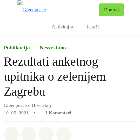
Pr
Doniraj
Izbornik
Aktiviraj se
Istraži
Publikacija
Nesvrstano
Rezultati anketnog
upitnika o zelenijem
Zagrebu
Greenpeace u Hrvatskoj
10. 05. 2021.
•
1
Komentari
Podijeli na Whatsapp
Podijeli na Facebook
Podijeli na Twitter
Podijeli putem Email