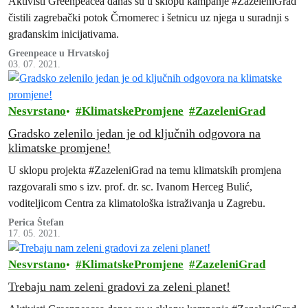
Aktivisti Greenpeacea danas su u sklopu kampanje #ZazeleniGrad
čistili zagrebački potok Črnomerec i šetnicu uz njega u suradnji s
građanskim inicijativama.
Greenpeace u Hrvatskoj
03. 07. 2021.
Nesvrstano
KlimatskePromjene
ZazeleniGrad
Gradsko zelenilo jedan je od ključnih odgovora na
klimatske promjene!
U sklopu projekta #ZazeleniGrad na temu klimatskih promjena
razgovarali smo s izv. prof. dr. sc. Ivanom Herceg Bulić,
voditeljicom Centra za klimatološka istraživanja u Zagrebu.
Perica Štefan
17. 05. 2021.
Nesvrstano
KlimatskePromjene
ZazeleniGrad
Trebaju nam zeleni gradovi za zeleni planet!