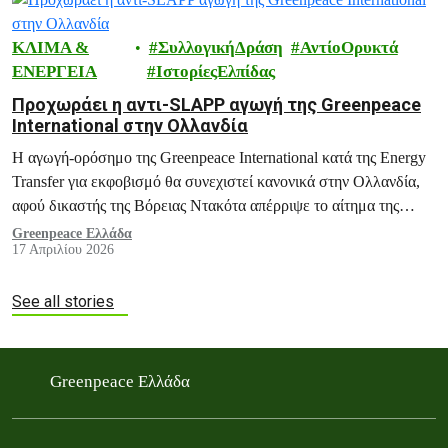
ΚΛΙΜΑ &
ΣυλλογικήΔράση
ΑντίοΟρυκτά
ΕΝΕΡΓΕΙΑ
ΙστορίεςΕλπίδας
Προχωράει η αντι-SLAPP αγωγή της Greenpeace
International στην Ολλανδία
Η αγωγή-ορόσημο της Greenpeace International κατά της Energy
Transfer για εκφοβισμό θα συνεχιστεί κανονικά στην Ολλανδία,
αφού δικαστής της Βόρειας Ντακότα απέρριψε το αίτημα της
εταιρείας για απαγόρευση διεξαγωγής της δίκης.
Greenpeace Ελλάδα
17 Απριλίου 2026
See all stories
Greenpeace Ελλάδα