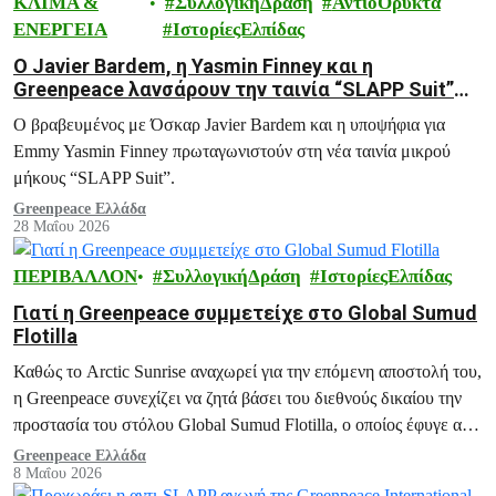
ΚΛΙΜΑ &
ΣυλλογικήΔράση
ΑντίοΟρυκτά
ΕΝΕΡΓΕΙΑ
ΙστορίεςΕλπίδας
Ο Javier Bardem, η Yasmin Finney και η
Greenpeace λανσάρουν την ταινία “SLAPP Suit”
σχετικά με τον εταιρικό εκφοβισμό
Ο βραβευμένος με Όσκαρ Javier Bardem και η υποψήφια για
Emmy Yasmin Finney πρωταγωνιστούν στη νέα ταινία μικρού
μήκους “SLAPP Suit”.
Greenpeace Ελλάδα
28 Μαΐου 2026
ΠΕΡΙΒΑΛΛΟΝ
ΣυλλογικήΔράση
ΙστορίεςΕλπίδας
Γιατί η Greenpeace συμμετείχε στο Global Sumud
Flotilla
Καθώς το Arctic Sunrise αναχωρεί για την επόμενη αποστολή του,
η Greenpeace συνεχίζει να ζητά βάσει του διεθνούς δικαίου την
προστασία του στόλου Global Sumud Flotilla, ο οποίος έφυγε από
την Κρήτη την Παρασκευή.
Greenpeace Ελλάδα
8 Μαΐου 2026