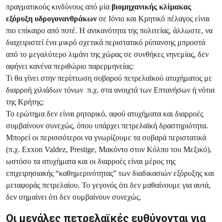
πραγματικούς κινδύνους από μία
βιομηχανικής κλίμακας
εξόρυξη υδρογονανθράκων
σε Ιόνιο και Κρητικό πέλαγος είναι
πιο επίκαιρο από ποτέ. Η ανικανότητα της πολιτείας, άλλωστε, να
διαχειριστεί ένα μικρό σχετικά περιστατικό ρύπανσης μπροστά
από το μεγαλύτερο λιμάνι της χώρας σε συνθήκες νηνεμίας, δεν
αφήνει κανένα περιθώριο παρερμηνείας:
Τι θα γίνει στην περίπτωση σοβαρού πετρελαϊκού ατυχήματος με
διαρροή χιλιάδων τόνων π.χ. στα ανοιχτά των Επτανήσων ή νότια
της Κρήτης;
Το ερώτημα δεν είναι ρητορικό, αφού ατυχήματα και διαρροές
συμβαίνουν συνεχώς, όπου υπάρχει πετρελαϊκή δραστηριότητα.
Μπορεί οι περισσότεροι να γνωρίζουμε τα σοβαρά περιστατικά
(π.χ. Exxon Valdez, Prestige, Μακόντο στον Κόλπο του Μεξικό),
ωστόσο τα ατυχήματα και οι διαρροές είναι μέρος της
επιχειρησιακής “καθημερινότητας” των διαδικασιών εξόρυξης και
μεταφοράς πετρελαίου. Το γεγονός ότι δεν μαθαίνουμε για αυτά,
δεν σημαίνει ότι δεν συμβαίνουν συνεχώς.
Οι μεγάλες πετρελαϊκές ευθύνονται για