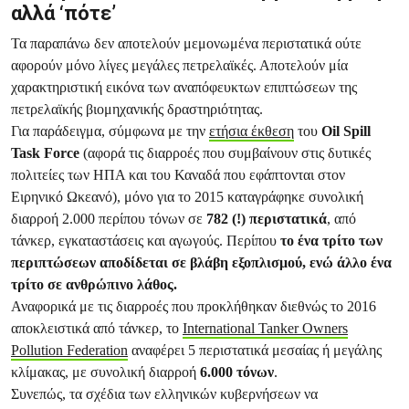
αλλά ‘πότε’
Τα παραπάνω δεν αποτελούν μεμονωμένα περιστατικά ούτε
αφορούν μόνο λίγες μεγάλες πετρελαϊκές. Αποτελούν μία
χαρακτηριστική εικόνα των αναπόφευκτων επιπτώσεων της
πετρελαϊκής βιομηχανικής δραστηριότητας.
Για παράδειγμα, σύμφωνα με την
ετήσια έκθεση
του
Oil Spill
Task Force
(αφορά τις διαρροές που συμβαίνουν στις δυτικές
πολιτείες των ΗΠΑ και του Καναδά που εφάπτονται στον
Ειρηνικό Ωκεανό), μόνο για το 2015 καταγράφηκε συνολική
διαρροή 2.000 περίπου τόνων σε
782 (!) περιστατικά
, από
τάνκερ, εγκαταστάσεις και αγωγούς. Περίπου
το ένα τρίτο των
περιπτώσεων αποδίδεται σε βλάβη εξοπλισμού, ενώ άλλο ένα
τρίτο σε ανθρώπινο λάθος.
Αναφορικά με τις διαρροές που προκλήθηκαν διεθνώς το 2016
αποκλειστικά από τάνκερ, το
International Tanker Owners
Pollution Federation
αναφέρει 5 περιστατικά μεσαίας ή μεγάλης
κλίμακας, με συνολική διαρροή
6.000 τόνων
.
Συνεπώς, τα σχέδια των ελληνικών κυβερνήσεων να