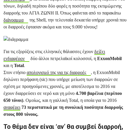
τόνων, δηλαδή περίπου δύο φορές η ποσότητα της εκτιμώμενης
διαρροής του ΑΓΙΑ ΖΩΝΗ ΙΙ. Όπως φαίνεται από το παρακάτω
διάγραμμα
της Shell, την τελευταία δεκαετία υπήρχε χρονιά που
οι διαρροές έφτασαν ακόμα και τους 9.000 τόνους!
Για τις εξορύξεις στις ελληνικές θάλασσες έχουν
δείξει
ενδιαφέρον
δύο άλλοι πετρελαϊκοί κολοσσοί, η
ExxonMobil
και η
Total
.
Στον ετήσιο
απολογισμό της για τις διαρροές
, η ExxonMobil
δηλώνει περήφανη (sic) που υπήρχε μείωση των διαρροών σε
σχέση με προηγούμενες χρονιές, με αποτέλεσμα το 2016 να
έχουν διαρρεύσει σε νερό και γη μόνο
4.700 βαρέλια (περίπου
650 τόνοι)
. Ομοίως, και η γαλλική Total, η οποία για το 2016
αναφέρει
73 περιστατικά με τη συνολική ποσότητα διαρροής
στους 800 τόνους.
Το θέμα δεν είναι ‘αν’ θα συμβεί διαρροή,