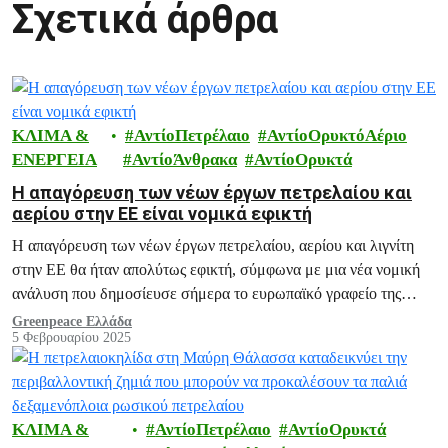
Σχετικά άρθρα
ΚΛΙΜΑ &
ΑντίοΠετρέλαιο
ΑντίοΟρυκτόΑέριο
ΕΝΕΡΓΕΙΑ
ΑντίοΆνθρακα
ΑντίοΟρυκτά
Η απαγόρευση των νέων έργων πετρελαίου και
αερίου στην ΕΕ είναι νομικά εφικτή
Η απαγόρευση των νέων έργων πετρελαίου, αερίου και λιγνίτη
στην ΕΕ θα ήταν απολύτως εφικτή, σύμφωνα με μια νέα νομική
ανάλυση που δημοσίευσε σήμερα το ευρωπαϊκό γραφείο της
Greenpeace.
Greenpeace Ελλάδα
5 Φεβρουαρίου 2025
ΚΛΙΜΑ &
ΑντίοΠετρέλαιο
ΑντίοΟρυκτά