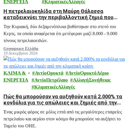
ΕΝΕΡΓΕΙΑ
ΚλιματικέςΑλλαγές
Η πετρελαιοκηλίδα στη Μαύρη Θάλασσα
καταδεικνύει την περιβαλλοντική ζημιά που
μπορούν να προκαλέσουν τα παλιά
Την Κυριακή, δύο δεξαμενόπλοια βυθίστηκαν στο στενό του
δεξαμενόπλοια ρωσικού πετρελαίου
Κερτς. τα οποία αναφέρεται ότι μετέφεραν μαζί 8.000 - 9.000
τόνους πετρελαιοειδών.
Greenpeace Ελλάδα
19 Δεκεμβρίου 2024
ΚΛΙΜΑ &
ΑντίοΟρυκτά
ΑντίοΟρυκτόΑέριο
ΕΝΕΡΓΕΙΑ
ΑντίοΠετρέλαιο
ΑλλαγήΣυνήθειας
ΚλιματικέςΑλλαγές
Πώς θα μπορούσαν να αυξηθούν κατά 2.000% τα
κονδύλια για τις απώλειες και ζημιές από την
κλιματική κρίση
Ένας μικρός φόρος σε μόλις επτά από τις μεγαλύτερες εταιρείες
πετρελαίου και αερίου στον κόσμο θα μπορούσε να αυξήσει το
Ταμείο του ΟΗΕ.