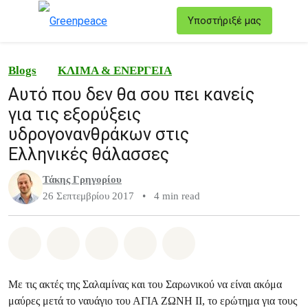
T
Υποστήριξέ μας
Μενού
Blogs
ΚΛΙΜΑ & ΕΝΕΡΓΕΙΑ
Αυτό που δεν θα σου πει κανείς
για τις εξορύξεις
υδρογονανθράκων στις
Ελληνικές θάλασσες
Τάκης Γρηγορίου
26 Σεπτεμβρίου 2017
•
4 min read
Share on Whatsapp
Share on Facebook
Share on Twitter
Share via Email
Share on Bluesky
Με τις ακτές της Σαλαμίνας και του Σαρωνικού να είναι ακόμα
μαύρες μετά το ναυάγιο του ΑΓΙΑ ΖΩΝΗ ΙΙ, το ερώτημα για τους