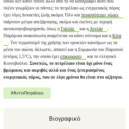
οποίο δεν κάνει τίποτε άλλο από το να καταγράφει αυτό που
πλέον γνωρίζουν οι πάντες: το πετρέλαιο ως ενεργειακός πόρος
έχει λίγες δεκαετίες ζωής ακόμα. Όλο και
περισσότερες χώρες
παίρνουν μέτρα απεξάρτησης, ακόμα και εκείνες με ισχυρή
αυτοκινητοβιομηχανία, όπως η
Γαλλία
και η
Αγγλία
.
Παρόμοια ανακοίνωση αναμένεται να κάνει σύντομα και η
Κίνα
. Τον τερματισμό της χρήσης των ορυκτών καυσίμων ως τα
μέσα του αιώνα, άλλωστε, απαιτεί και η Συμφωνία του Παρισιού
(στόχος 1,5°C), την οποία έχει
επικυρώσει
και το ελληνικό
Κοινοβούλιο.
Συνεπώς, το πετρέλαιο είναι όχι μόνο ένας
βρώμικος και ακριβός αλλά και ένας ξεπερασμένος
ενεργειακός πόρος, που σε λίγα χρόνια θα είναι στα αζήτητα.
#
ΑντίοΠετρέλαιο
Βιογραφικό