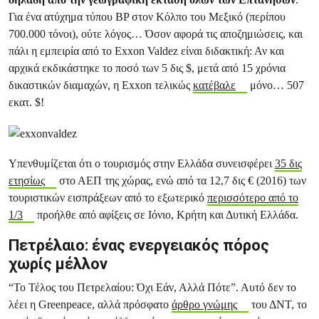
Για ένα ατύχημα τύπου BP στον Κόλπο του Μεξικό (περίπου
700.000 τόνοι), ούτε λόγος… Όσον αφορά τις αποζημιώσεις, και
πάλι η εμπειρία από το Exxon Valdez είναι διδακτική: Αν και
αρχικά εκδικάστηκε το ποσό των 5 δις $, μετά από 15 χρόνια
δικαστικών διαμαχών, η Exxon τελικώς
κατέβαλε
μόνο… 507
εκατ. $!
Υπενθυμίζεται ότι ο τουρισμός στην Ελλάδα συνεισφέρει
35 δις
ετησίως
στο ΑΕΠ της χώρας, ενώ από τα 12,7 δις € (2016) των
τουριστικών εισπράξεων από το εξωτερικό
περισσότερο από το
1/3
προήλθε από αφίξεις σε Ιόνιο, Κρήτη και Δυτική Ελλάδα.
Πετρέλαιο: ένας ενεργειακός πόρος
χωρίς μέλλον
“Το Τέλος του Πετρελαίου: Όχι Εάν, Αλλά Πότε”. Αυτό δεν το
λέει η Greenpeace, αλλά πρόσφατο
άρθρο γνώμης
του ΔΝΤ, το