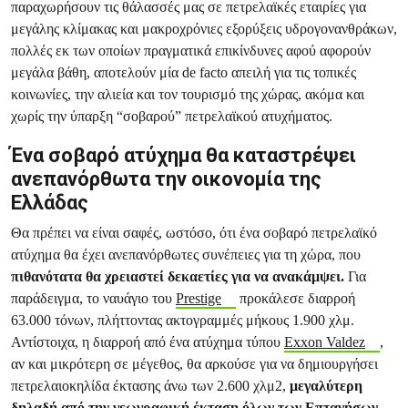
παραχωρήσουν τις θάλασσές μας σε πετρελαϊκές εταιρίες για
μεγάλης κλίμακας και μακροχρόνιες εξορύξεις υδρογονανθράκων,
πολλές εκ των οποίων πραγματικά επικίνδυνες αφού αφορούν
μεγάλα βάθη, αποτελούν μία de facto απειλή για τις τοπικές
κοινωνίες, την αλιεία και τον τουρισμό της χώρας, ακόμα και
χωρίς την ύπαρξη “σοβαρού” πετρελαϊκού ατυχήματος.
Ένα σοβαρό ατύχημα θα καταστρέψει
ανεπανόρθωτα την οικονομία της
Ελλάδας
Θα πρέπει να είναι σαφές, ωστόσο, ότι ένα σοβαρό πετρελαϊκό
ατύχημα θα έχει ανεπανόρθωτες συνέπειες για τη χώρα, που
πιθανότατα θα χρειαστεί δεκαετίες για να ανακάμψει
.
Για
παράδειγμα, το ναυάγιο του
Prestige
προκάλεσε διαρροή
63.000 τόνων, πλήττοντας ακτογραμμές μήκους 1.900 χλμ.
Αντίστοιχα, η διαρροή από ένα ατύχημα τύπου
Exxon Valdez
,
αν και μικρότερη σε μέγεθος, θα αρκούσε για να δημιουργήσει
πετρελαιοκηλίδα έκτασης άνω των 2.600 χλμ2,
μεγαλύτερη
δηλαδή από την γεωγραφική έκταση όλων των Επτανήσων
.