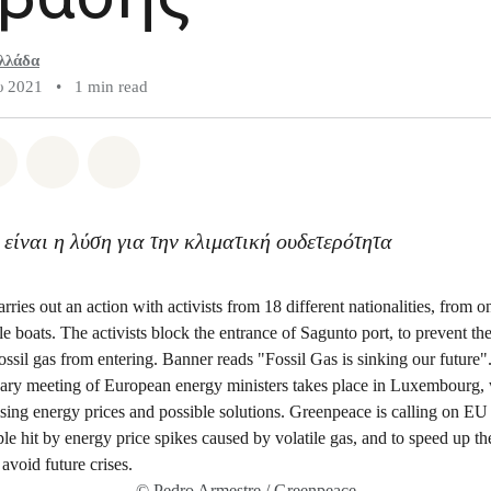
λλάδα
υ 2021
•
1 min read
atsapp
on Facebook
Share on Twitter
Share via Email
Share on Bluesky
ν είναι η λύση για την κλιματική ουδετερότητα
© Pedro Armestre / Greenpeace