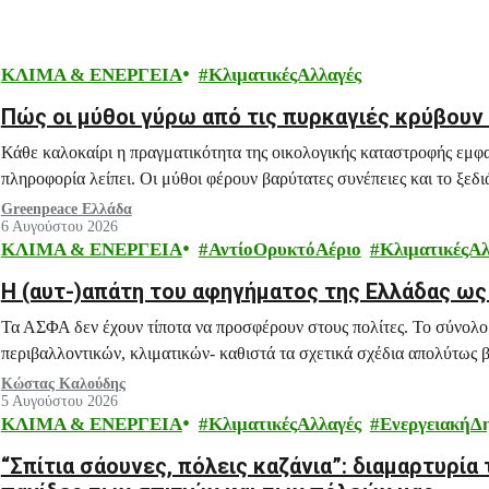
ΚΛΙΜΑ & ΕΝΕΡΓΕΙΑ
ΚλιματικέςΑλλαγές
Πώς οι μύθοι γύρω από τις πυρκαγιές κρύβουν τ
Κάθε καλοκαίρι η πραγματικότητα της οικολογικής καταστροφής εμφ
πληροφορία λείπει. Οι μύθοι φέρουν βαρύτατες συνέπειες και το ξεδι
Greenpeace Ελλάδα
6 Αυγούστου 2026
ΚΛΙΜΑ & ΕΝΕΡΓΕΙΑ
ΑντίοΟρυκτόΑέριο
ΚλιματικέςΑλ
H (αυτ-)απάτη του αφηγήματος της Ελλάδας ω
Τα ΑΣΦΑ δεν έχουν τίποτα να προσφέρουν στους πολίτες. Το σύνολο
περιβαλλοντικών, κλιματικών- καθιστά τα σχετικά σχέδια απολύτως β
Κώστας Καλούδης
5 Αυγούστου 2026
ΚΛΙΜΑ & ΕΝΕΡΓΕΙΑ
ΚλιματικέςΑλλαγές
ΕνεργειακήΔ
“Σπίτια σάουνες, πόλεις καζάνια”: διαμαρτυρία 