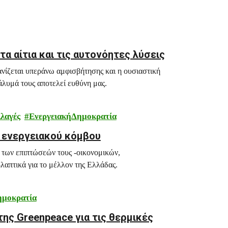
α αίτια και τις αυτονόητες λύσεις
ανίζεται υπεράνω αμφισβήτησης και η ουσιαστική
άλυμά τους αποτελεί ευθύνη μας.
λαγές
ΕνεργειακήΔημοκρατία
ς ενεργειακού κόμβου
 των επιπτώσεών τους -οικονομικών,
λαπτικά για το μέλλον της Ελλάδας.
ημοκρατία
της Greenpeace για τις θερμικές