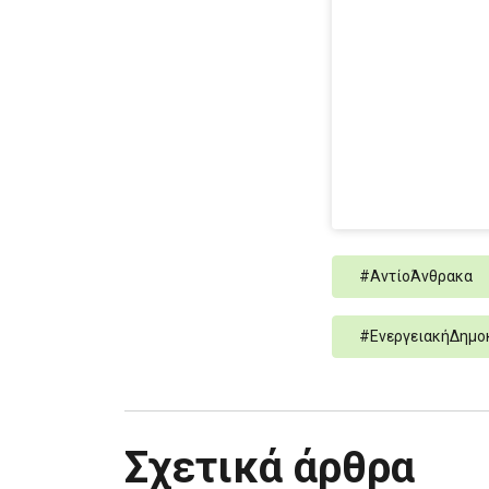
#
ΑντίοΆνθρακα
#
ΕνεργειακήΔημο
Σχετικά άρθρα