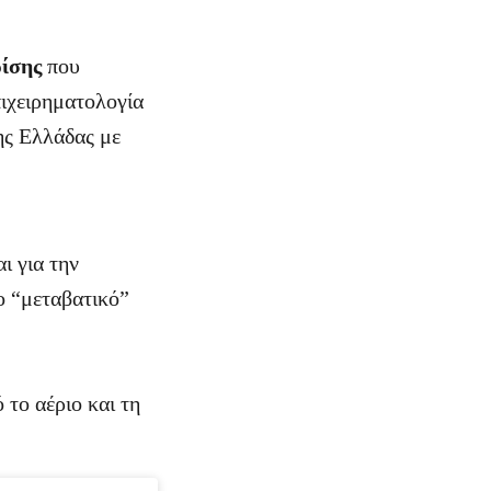
ρίσης
που
πιχειρηματολογία
ης Ελλάδας με
ι για την
ο “μεταβατικό”
 το αέριο και τη