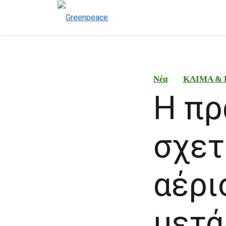
Νέα
ΚΛΙΜΑ & 
Η πρ
σχετ
αέρι
μετά