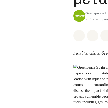
Greenpeace Ε
21 Σεπτεμβρίο
Share on Wh
Share 
Γιατί το αέριο δε