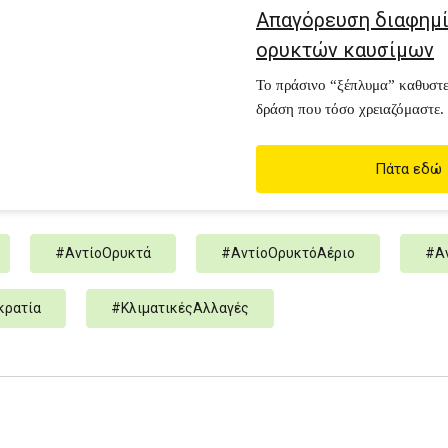
Απαγόρευση διαφημ
ορυκτών καυσίμων
Το πράσινο “ξέπλυμα” καθυστε
δράση που τόσο χρειαζόμαστε.
απαγορέψουμε αυτή την προπα
Πάτα εδώ
#
ΑντίοΟρυκτά
#
ΑντίοΟρυκτόΑέριο
#
Α
κρατία
#
ΚλιματικέςΑλλαγές