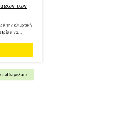
ίσεων των
ρεί την κλιματική
 Πρέπει να
γάνδα.
ντίοΠετρέλαιο