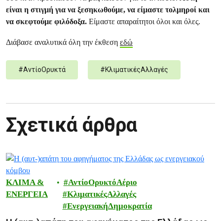
είναι η στιγμή για να ξεσηκωθούμε, να είμαστε τολμηροί και
να σκεφτούμε φιλόδοξα.
Είμαστε απαραίτητοι όλοι και όλες.
Διάβασε αναλυτικά όλη την έκθεση
εδώ
#
ΑντίοΟρυκτά
#
ΚλιματικέςΑλλαγές
Σχετικά άρθρα
ΚΛΙΜΑ &
ΑντίοΟρυκτόΑέριο
ΕΝΕΡΓΕΙΑ
ΚλιματικέςΑλλαγές
ΕνεργειακήΔημοκρατία