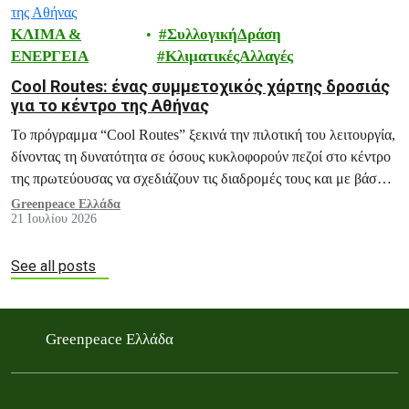
ΚΛΙΜΑ &
ΣυλλογικήΔράση
ΕΝΕΡΓΕΙΑ
ΚλιματικέςΑλλαγές
Cool Routes: ένας συμμετοχικός χάρτης δροσιάς
για το κέντρο της Αθήνας
Το πρόγραμμα “Cool Routes” ξεκινά την πιλοτική του λειτουργία,
δίνοντας τη δυνατότητα σε όσους κυκλοφορούν πεζοί στο κέντρο
της πρωτεύουσας να σχεδιάζουν τις διαδρομές τους και με βάση
τη θερμική τους άνεση, εντοπίζοντας τα πιο δροσερά σημεία της
Greenpeace Ελλάδα
21 Ιουλίου 2026
πόλης.
See all posts
Greenpeace Ελλάδα