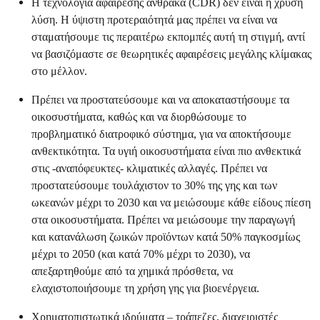
Η τεχνολογία αφαίρεσης άνθρακα (CDR) δεν είναι η χρυσή
λύση. Η ύψιστη προτεραιότητά μας πρέπει να είναι να
σταματήσουμε τις περαιτέρω εκπομπές αυτή τη στιγμή, αντί
να βασιζόμαστε σε θεωρητικές αφαιρέσεις μεγάλης κλίμακας
στο μέλλον.
Πρέπει να προστατεύσουμε και να αποκαταστήσουμε τα
οικοσυστήματα, καθώς και να διορθώσουμε το
προβληματικό διατροφικό σύστημα, για να αποκτήσουμε
ανθεκτικότητα.
Τα υγιή οικοσυστήματα είναι πιο ανθεκτικά
στις -αναπόφευκτες- κλιματικές αλλαγές. Πρέπει να
προστατεύσουμε τουλάχιστον το 30% της γης και των
ωκεανών μέχρι το 2030 και να μειώσουμε κάθε είδους πίεση
στα οικοσυστήματα. Πρέπει να μειώσουμε την παραγωγή
και κατανάλωση ζωικών προϊόντων κατά 50% παγκοσμίως
μέχρι το 2050 (και κατά 70% μέχρι το 2030), να
απεξαρτηθούμε από τα χημικά πρόσθετα, να
ελαχιστοποιήσουμε τη χρήση γης για βιοενέργεια.
Χρηματοπιστωτικά ιδρύματα – τράπεζες, διαχειριστές