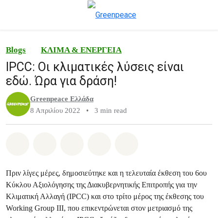
To
Μενού
Blogs
ΚΛΙΜΑ & ΕΝΕΡΓΕΙΑ
IPCC: Οι κλιματικές λύσεις είναι
εδώ. Ώρα για δράση!
Greenpeace Ελλάδα
8 Απριλίου 2022
•
3 min read
Share on Whatsapp
Share on Facebook
Share on Twitter
Share via Email
Share on Bluesky
Πριν λίγες μέρες, δημοσιεύτηκε και η τελευταία έκθεση του 6ου
Κύκλου Αξιολόγησης της Διακυβερνητικής Επιτροπής για την
Κλιματική Αλλαγή (IPCC) και στο τρίτο μέρος της έκθεσης του
Working Group III, που επικεντρώνεται στον μετριασμό της