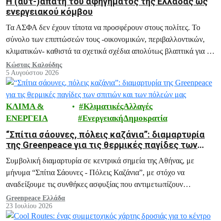
H (αυτ-)απάτη του αφηγήματος της Ελλάδας ως
ενεργειακού κόμβου
Τα ΑΣΦΑ δεν έχουν τίποτα να προσφέρουν στους πολίτες. Το
σύνολο των επιπτώσεών τους -οικονομικών, περιβαλλοντικών,
κλιματικών- καθιστά τα σχετικά σχέδια απολύτως βλαπτικά για το
μέλλον της Ελλάδας.
Κώστας Καλούδης
5 Αυγούστου 2026
ΚΛΙΜΑ &
ΚλιματικέςΑλλαγές
ΕΝΕΡΓΕΙΑ
ΕνεργειακήΔημοκρατία
“Σπίτια σάουνες, πόλεις καζάνια”: διαμαρτυρία
της Greenpeace για τις θερμικές παγίδες των
σπιτιών και των πόλεών μας
Συμβολική διαμαρτυρία σε κεντρικά σημεία της Αθήνας, με
μήνυμα “Σπίτια Σάουνες - Πόλεις Καζάνια”, με στόχο να
αναδείξουμε τις συνθήκες ασφυξίας που αντιμετωπίζουν
εκατομμύρια πολίτες κάθε καλοκαίρι, και ειδικά σε περιόδους
Greenpeace Ελλάδα
23 Ιουλίου 2026
καύσωνα, μέσα στα ίδια τους τα σπίτια.