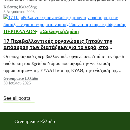
μέλλον της Ελλάδας.
Κώστας Καλούδης
5 Αυγούστου 2026
ΠΕΡΙΒΑΛΛΟΝ
ΣυλλογικήΔράση
17 Περιβαλλοντικές οργανώσεις ζητούν την
απόσυρση των διατάξεων για το νερό, στο
νομοσχέδιο για τις εταιρείες ύδρευσης
Οι υπογράφουσες περιβαλλοντικές οργανώσεις ζητάμε την άμεση
απόσυρση του Σχεδίου Νόμου που αφορά την «επέκταση
αρμοδιοτήτων» της ΕΥΔΑΠ και της ΕΥΑΘ, την ενίσχυση της
ΡΑΑΕΥ και του ΟΔΥΘ ΑΕ, και άλλες ανάλογες διατάξεις.
Greenpeace Ελλάδα
30 Ιουλίου 2026
See all posts
Greenpeace Ελλάδα