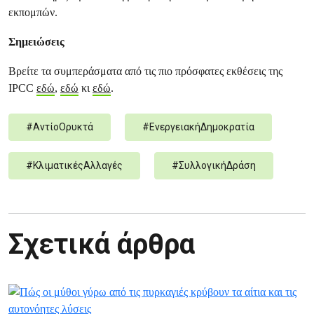
εκπομπών.
Σημειώσεις
Βρείτε τα συμπεράσματα από τις πιο πρόσφατες εκθέσεις της
IPCC
εδώ
,
εδώ
κι
εδώ
.
#
ΑντίοΟρυκτά
#
ΕνεργειακήΔημοκρατία
#
ΚλιματικέςΑλλαγές
#
ΣυλλογικήΔράση
Σχετικά άρθρα