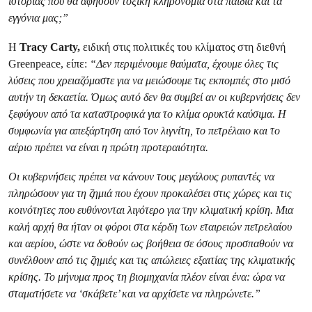
ιστορίας που θα αφήσουν τοξική κληρονομιά στα παιδιά και τα
εγγόνια μας;”
Η
Tracy Carty,
ειδική στις πολιτικές του κλίματος στη διεθνή
Greenpeace, είπε:
“Δεν περιμένουμε θαύματα, έχουμε όλες τις
λύσεις που χρειαζόμαστε για να μειώσουμε τις εκπομπές στο μισό
αυτήν τη δεκαετία. Όμως αυτό δεν θα συμβεί αν οι κυβερνήσεις δεν
ξεφύγουν από τα καταστροφικά για το κλίμα ορυκτά καύσιμα. Η
συμφωνία για απεξάρτηση από τον λιγνίτη, το πετρέλαιο και το
αέριο πρέπει να είναι η πρώτη προτεραιότητα.
Οι κυβερνήσεις πρέπει να κάνουν τους μεγάλους ρυπαντές να
πληρώσουν για τη ζημιά που έχουν προκαλέσει στις χώρες και τις
κοινότητες που ευθύνονται λιγότερο για την κλιματική κρίση. Μια
καλή αρχή θα ήταν οι φόροι στα κέρδη των εταιρειών πετρελαίου
και αερίου, ώστε να δοθούν ως βοήθεια σε όσους προσπαθούν να
συνέλθουν από τις ζημιές και τις απώλειες εξαιτίας της κλιματικής
κρίσης. Το μήνυμα προς τη βιομηχανία πλέον είναι ένα: ώρα να
σταματήσετε να ‘σκάβετε’ και να αρχίσετε να πληρώνετε.”