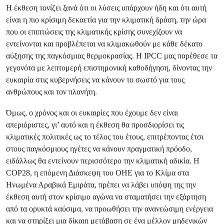
Η έκθεση τονίζει ξανά ότι οι λύσεις υπάρχουν ήδη και ότι αυτή
είναι η πιο κρίσιμη δεκαετία για την κλιματική δράση, την ώρα
που οι επιπτώσεις της κλιματικής κρίσης συνεχίζουν να
εντείνονται και προβλέπεται να κλιμακωθούν με κάθε δέκατο
αύξησης της παγκόσμιας θερμοκρασίας. Η IPCC μας παρέθεσε τα
γεγονότα με λεπτομερή επιστημονική καθοδήγηση, δίνοντας την
ευκαιρία στις κυβερνήσεις να κάνουν το σωστό για τους
ανθρώπους και τον πλανήτη.
Όμως, ο χρόνος και οι ευκαιρίες που έχουμε δεν είναι
απεριόριστες, γι’ αυτό και η έκθεση θα προσδιορίσει τις
κλιματικές πολιτικές ως το τέλος του έτους, επιτρέποντας έτσι
στους παγκόσμιους ηγέτες να κάνουν πραγματική πρόοδο,
ειδάλλως θα εντείνουν περισσότερο την κλιματική αδικία. Η
COP28, η επόμενη Διάσκεψη του ΟΗΕ για το Κλίμα στα
Ηνωμένα Αραβικά Εμιράτα, πρέπει να λάβει υπόψη της την
έκθεση αυτή στον κρίσιμο αγώνα να σταματήσει την εξάρτηση
από τα ορυκτά καύσιμα, να προωθήσει την ανανεώσιμη ενέργεια
και να στηρίξει μια δίκαιη μετάβαση σε ένα μέλλον μηδενικών