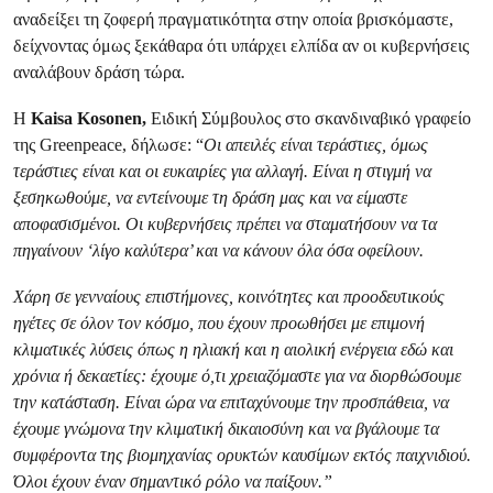
αναδείξει τη ζοφερή πραγματικότητα στην οποία βρισκόμαστε,
δείχνοντας όμως ξεκάθαρα ότι υπάρχει ελπίδα αν οι κυβερνήσεις
αναλάβουν δράση τώρα.
Η
Kaisa Kosonen,
Ειδική Σύμβουλος στο σκανδιναβικό γραφείο
της Greenpeace, δήλωσε: “
Οι απειλές είναι τεράστιες, όμως
τεράστιες είναι και οι ευκαιρίες για αλλαγή. Είναι η στιγμή να
ξεσηκωθούμε, να εντείνουμε τη δράση μας και να είμαστε
αποφασισμένοι. Οι κυβερνήσεις πρέπει να σταματήσουν να τα
πηγαίνουν ‘λίγο καλύτερα’ και να κάνουν όλα όσα οφείλουν.
Χάρη σε γενναίους επιστήμονες, κοινότητες και προοδευτικούς
ηγέτες σε όλον τον κόσμο, που έχουν προωθήσει με επιμονή
κλιματικές λύσεις όπως η ηλιακή και η αιολική ενέργεια εδώ και
χρόνια ή δεκαετίες: έχουμε ό,τι χρειαζόμαστε για να διορθώσουμε
την κατάσταση. Είναι ώρα να επιταχύνουμε την προσπάθεια, να
έχουμε γνώμονα την κλιματική δικαιοσύνη και να βγάλουμε τα
συμφέροντα της βιομηχανίας ορυκτών καυσίμων εκτός παιχνιδιού.
Όλοι έχουν έναν σημαντικό ρόλο να παίξουν.”