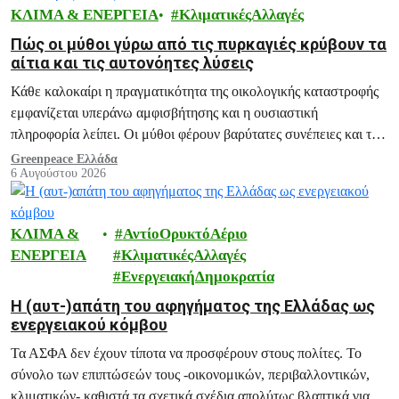
ΚΛΙΜΑ & ΕΝΕΡΓΕΙΑ
ΚλιματικέςΑλλαγές
Πώς οι μύθοι γύρω από τις πυρκαγιές κρύβουν τα
αίτια και τις αυτονόητες λύσεις
Κάθε καλοκαίρι η πραγματικότητα της οικολογικής καταστροφής
εμφανίζεται υπεράνω αμφισβήτησης και η ουσιαστική
πληροφορία λείπει. Οι μύθοι φέρουν βαρύτατες συνέπειες και το
ξεδιάλυμά τους αποτελεί ευθύνη μας.
Greenpeace Ελλάδα
6 Αυγούστου 2026
ΚΛΙΜΑ &
ΑντίοΟρυκτόΑέριο
ΕΝΕΡΓΕΙΑ
ΚλιματικέςΑλλαγές
ΕνεργειακήΔημοκρατία
H (αυτ-)απάτη του αφηγήματος της Ελλάδας ως
ενεργειακού κόμβου
Τα ΑΣΦΑ δεν έχουν τίποτα να προσφέρουν στους πολίτες. Το
σύνολο των επιπτώσεών τους -οικονομικών, περιβαλλοντικών,
κλιματικών- καθιστά τα σχετικά σχέδια απολύτως βλαπτικά για το