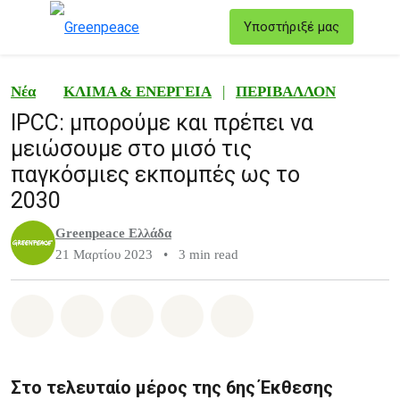
T
Υποστήριξέ μας
Μενού
Νέα
ΚΛΙΜΑ & ΕΝΕΡΓΕΙΑ
|
ΠΕΡΙΒΑΛΛΟΝ
IPCC: μπορούμε και πρέπει να
μειώσουμε στο μισό τις
παγκόσμιες εκπομπές ως το
2030
Greenpeace Ελλάδα
21 Μαρτίου 2023
•
3 min read
Share on Whatsapp
Share on Facebook
Share on Twitter
Share via Email
Share on Bluesky
Στο τελευταίο μέρος της 6ης Έκθεσης