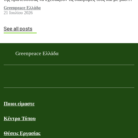
τη θερμική τους άνεση, εντοπίζοντας τα πιο δροσερά σημεία της
Greenpeace Ελλάδα
21 Ιουλίου 2026
πόλης.
See all posts
Greenpeace Ελλάδα
Ποιοι είμαστε
Κέντρο Τύπου
Θέσεις Εργασίας