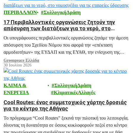
ΠΕΡΙΒΑΛΛΟΝ
ΣυλλογικήΔράση
17 Περιβαλλοντικές οργανώσεις ζητούν την
απόσυρση των διατάξεων για το νερό, στο
νομοσχέδιο για τις εταιρείες ύδρευσης
Οι υπογράφουσες περιβαλλοντικές οργανώσεις ζητάμε την άμεση
απόσυρση του Σχεδίου Νόμου που αφορά την «επέκταση
αρμοδιοτήτων» της ΕΥΔΑΠ και της ΕΥΑΘ, την ενίσχυση της
ΡΑΑΕΥ και του ΟΔΥΘ ΑΕ, και άλλες ανάλογες διατάξεις.
Greenpeace Ελλάδα
30 Ιουλίου 2026
ΚΛΙΜΑ &
ΣυλλογικήΔράση
ΕΝΕΡΓΕΙΑ
ΚλιματικέςΑλλαγές
Cool Routes: ένας συμμετοχικός χάρτης δροσιάς
για το κέντρο της Αθήνας
Το πρόγραμμα “Cool Routes” ξεκινά την πιλοτική του λειτουργία,
δίνοντας τη δυνατότητα σε όσους κυκλοφορούν πεζοί στο κέντρο
της πρωτεύουσας να σχεδιάζουν τις διαδρομές τους και με βάση