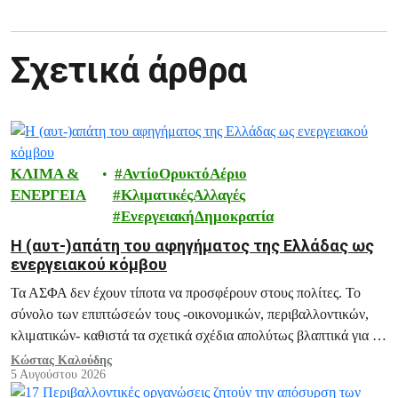
Σχετικά άρθρα
ΚΛΙΜΑ &
ΑντίοΟρυκτόΑέριο
ΕΝΕΡΓΕΙΑ
ΚλιματικέςΑλλαγές
ΕνεργειακήΔημοκρατία
H (αυτ-)απάτη του αφηγήματος της Ελλάδας ως
ενεργειακού κόμβου
Τα ΑΣΦΑ δεν έχουν τίποτα να προσφέρουν στους πολίτες. Το
σύνολο των επιπτώσεών τους -οικονομικών, περιβαλλοντικών,
κλιματικών- καθιστά τα σχετικά σχέδια απολύτως βλαπτικά για το
μέλλον της Ελλάδας.
Κώστας Καλούδης
5 Αυγούστου 2026