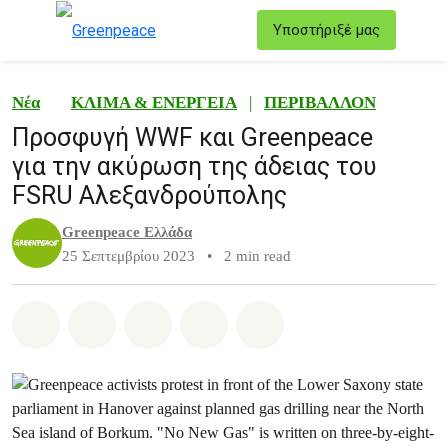
T
Υποστήριξέ μας
Μενού
Νέα
ΚΛΙΜΑ & ΕΝΕΡΓΕΙΑ
|
ΠΕΡΙΒΑΛΛΟΝ
Προσφυγή WWF και Greenpeace
για την ακύρωση της άδειας του
FSRU Αλεξανδρούπολης
Greenpeace Ελλάδα
25 Σεπτεμβρίου 2023
•
2 min read
Share on Whatsapp
Share on Facebook
Share on Twitter
Share via Email
Share on Bluesky