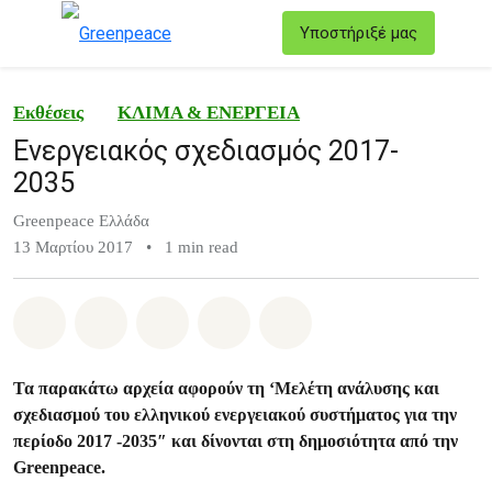
T
Υποστήριξέ μας
Μενού
Εκθέσεις
ΚΛΙΜΑ & ΕΝΕΡΓΕΙΑ
Ενεργειακός σχεδιασμός 2017-
2035
Greenpeace Ελλάδα
13 Μαρτίου 2017
•
1 min read
Share on Whatsapp
Share on Facebook
Share on Twitter
Share via Email
Share on Bluesky
Τα παρακάτω αρχεία αφορούν τη ‘Μελέτη ανάλυσης και
σχεδιασμού του ελληνικού ενεργειακού συστήματος για την
περίοδο 2017 -2035″ και δίνονται στη δημοσιότητα από την
Greenpeace.