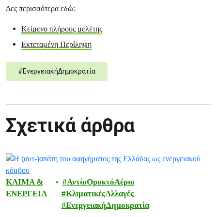
Δες περισσότερα εδώ:
Κείμενο πλήρους μελέτης
Εκτεταμένη Περίληψη
#
ΕνεργειακήΔημοκρατία
Σχετικά άρθρα
ΚΛΙΜΑ &
ΑντίοΟρυκτόΑέριο
ΕΝΕΡΓΕΙΑ
ΚλιματικέςΑλλαγές
ΕνεργειακήΔημοκρατία