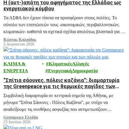
H (αυτ-)απάτη του αφηγήματος της Ελλάδας ως
ενεργειακού κόμβου
Τα ΑΣΦΑ δεν έχουν τίποτα να προσφέρουν στους πολίτες. Το
σύνολο των επιπτώσεών τους -οικονομικών, περιβαλλοντικών,
κλιματικών- καθιστά τα σχετικά σχέδια απολύτως βλαπτικά για το
μέλλον της Ελλάδας.
Κώστας Καλούδης
5 Αυγούστου 2026
ΚΛΙΜΑ &
ΚλιματικέςΑλλαγές
ΕΝΕΡΓΕΙΑ
ΕνεργειακήΔημοκρατία
“Σπίτια σάουνες, πόλεις καζάνια”: διαμαρτυρία
της Greenpeace για τις θερμικές παγίδες των
σπιτιών και των πόλεών μας
Συμβολική διαμαρτυρία σε κεντρικά σημεία της Αθήνας, με
μήνυμα “Σπίτια Σάουνες - Πόλεις Καζάνια”, με στόχο να
αναδείξουμε τις συνθήκες ασφυξίας που αντιμετωπίζουν
εκατομμύρια πολίτες κάθε καλοκαίρι, και ειδικά σε περιόδους
Greenpeace Ελλάδα
23 Ιουλίου 2026
καύσωνα, μέσα στα ίδια τους τα σπίτια.