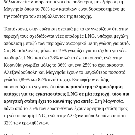
δήλωσαν είτε δυσαρεστημένοι είτε ουδέτεροι, με εξαίρεση τη
Μαγνησία όπου το 78% των κατοίκων είναι δυσαρεστημένο με
την ποιότητα του περιβάλλοντος της περιοχής.
Ταυτόχρονα, στην ερώτηση σχετικά με το αν γνωρίζουν ότι στην
περιοχή τους σχεδιάζονται νέες υποδομές LNG, υπάρχει μεγάλη
απόκλιση μεταξύ των περιοχών αναφορικά με τη γνώση για αυτό.
Στη Θεσσαλονίκη, μόλις το 19% γνωρίζει για τα σχέδια για νέες
υποδομές LNG και ένα 28% απλά το έχει ακουστά, ενώ στην
Κορινθία γνωρίζει μόλις το 36% και ένα 25% το έχει ακουστά.
Αλεξανδρούπολη και Μαγνησία έχουν το μεγαλύτερο ποσοστό
γνώσης (89% και 82% αντίστοιχα). Ενδιαφέρον επίσης
παρουσιάζει το γεγονός ότι
όσο περισσότερη πληροφόρηση
υπάρχει για τις εγκαταστάσεις LNG σε μία περιοχή, τόσο πιο
αρνητική στάση έχει το κοινό της για αυτές
. Στη Μαγνησία,
πάνω από το 75% των ερωτηθέντων έχουν αρνητική στάση προς
τη νέα υποδομή LNG, ενώ στην Αλεξανδρούπολη πάνω από το
32% των ερωτηθέντων.