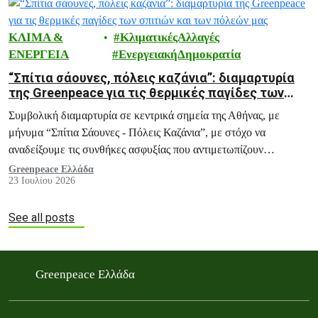
ΚΛΙΜΑ &
ΚλιματικέςΑλλαγές
ΕΝΕΡΓΕΙΑ
ΕνεργειακήΔημοκρατία
“Σπίτια σάουνες, πόλεις καζάνια”: διαμαρτυρία
της Greenpeace για τις θερμικές παγίδες των
σπιτιών και των πόλεών μας
Συμβολική διαμαρτυρία σε κεντρικά σημεία της Αθήνας, με
μήνυμα “Σπίτια Σάουνες - Πόλεις Καζάνια”, με στόχο να
αναδείξουμε τις συνθήκες ασφυξίας που αντιμετωπίζουν
εκατομμύρια πολίτες κάθε καλοκαίρι, και ειδικά σε περιόδους
Greenpeace Ελλάδα
23 Ιουλίου 2026
καύσωνα, μέσα στα ίδια τους τα σπίτια.
See all posts
Greenpeace Ελλάδα