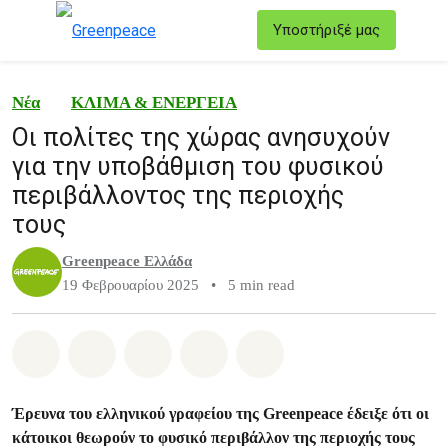
T
Υποστήριξέ μας
Μενού
Νέα
ΚΛΙΜΑ & ΕΝΕΡΓΕΙΑ
Οι πολίτες της χώρας ανησυχούν
για την υποβάθμιση του φυσικού
περιβάλλοντος της περιοχής
τους
Greenpeace Ελλάδα
19 Φεβρουαρίου 2025
•
5 min read
Share on Whatsapp
Share on Facebook
Share on Twitter
Share via Email
Share on Bluesky
Έρευνα του ελληνικού γραφείου της Greenpeace έδειξε ότι οι
κάτοικοι θεωρούν το φυσικό περιβάλλον της περιοχής τους