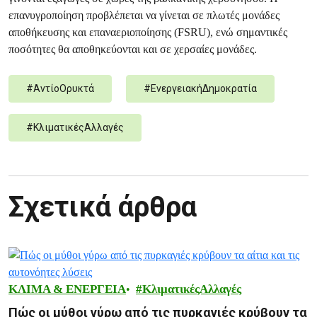
επανυγροποίηση προβλέπεται να γίνεται σε πλωτές μονάδες
αποθήκευσης και επαναεριοποίησης (FSRU), ενώ σημαντικές
ποσότητες θα αποθηκεύονται και σε χερσαίες μονάδες.
#
ΑντίοΟρυκτά
#
ΕνεργειακήΔημοκρατία
#
ΚλιματικέςΑλλαγές
Σχετικά άρθρα
ΚΛΙΜΑ & ΕΝΕΡΓΕΙΑ
ΚλιματικέςΑλλαγές
Πώς οι μύθοι γύρω από τις πυρκαγιές κρύβουν τα