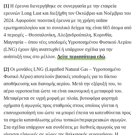
[1]
Η έρευνα διενεργήθηκε σε συνεργασία με την εταιρεία
ερευνών Long Lust και διεξήχθη τον Οκτώβριο και Νοέμβριο του
2024. Αφορούσε ποσοτική έρευνα με τη χρήση online
ερωτηματολογίου και το συνολικό δείγμα της είναι 665 άτομα από
4 περιοχές – Θεσσαλονίκη, Αλεξανδρούπολη, Κορινθία,
Μαγνησία – όπου νέες υποδομές Υγροποιημένου Φυσικού Αερίου
(LNG) έχουν ήδη αναπτυχθεί ή υπάρχουν σχέδια για την
ανάπτυξή τους στο μέλλον.
Δείτε περισσότερα εδώ
.
[2]
Οι μονάδες LNG (Liquified Natural Gas – Υγροποιημένο
Φυσικό Αέριο) αποτελούν βασικές υποδομές για το δίκτυο
αποθήκευσης και διανομής αερίου. Μετά την εξόρυξή του, το
αέριο υγροποιείται ώστε να είναι οικονομική η μεταφορά του.
Μεταφέρεται σε υγρή μορφή με πλοία, βυτιοφόρα φορτηγά
οχήματα ή αγωγούς προς σταθμούς στους οποίους γίνεται η
επανυγροποίησή του ώστε να μπορεί έπειτα να κατευθύνεται προς
τα σημεία κατανάλωσης μέσω τοπικών/περιφερειακών αγωγών.
Στα σχέδια υπάρχουν και συνδέσεις με διεθνείς αγωγούς για να
γίνονται εξαγωγές σε χώρες της βαλκανικής χερσονήσου. Η