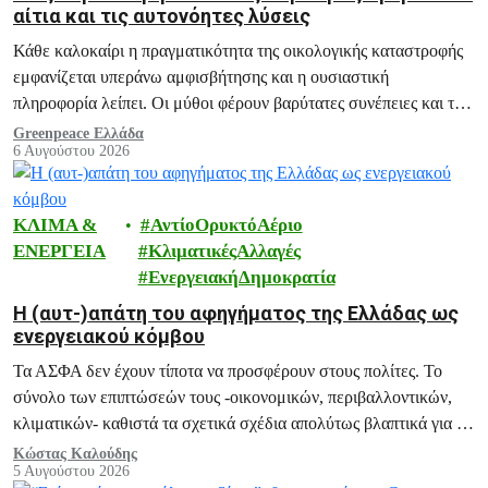
αίτια και τις αυτονόητες λύσεις
Κάθε καλοκαίρι η πραγματικότητα της οικολογικής καταστροφής
εμφανίζεται υπεράνω αμφισβήτησης και η ουσιαστική
πληροφορία λείπει. Οι μύθοι φέρουν βαρύτατες συνέπειες και το
ξεδιάλυμά τους αποτελεί ευθύνη μας.
Greenpeace Ελλάδα
6 Αυγούστου 2026
ΚΛΙΜΑ &
ΑντίοΟρυκτόΑέριο
ΕΝΕΡΓΕΙΑ
ΚλιματικέςΑλλαγές
ΕνεργειακήΔημοκρατία
H (αυτ-)απάτη του αφηγήματος της Ελλάδας ως
ενεργειακού κόμβου
Τα ΑΣΦΑ δεν έχουν τίποτα να προσφέρουν στους πολίτες. Το
σύνολο των επιπτώσεών τους -οικονομικών, περιβαλλοντικών,
κλιματικών- καθιστά τα σχετικά σχέδια απολύτως βλαπτικά για το
μέλλον της Ελλάδας.
Κώστας Καλούδης
5 Αυγούστου 2026