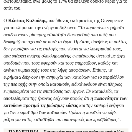
φωτοβολταϊκά, ενώ μόλις το 17% θα επέλεγε ορυκτό αέριο για το
σπίτι του.
Ο
Κώστας Καλούδης,
υπεύθυνος εκστρατείας της Greenpeace
για το κλίμα και την ενέργεια δηλώνει:
“Τα παραπάνω ευρήματα
αναδεικνύουν μία πραγματικότητα διαφορετική από αυτή που
διαφημίζεται σχετικά με αυτά τα έργα. Πρώτον, συνήθως οι πολίτες
δεν γνωρίζουν για τις επιλογές που γίνονται για λογαριασμό τους,
άρα υπάρχει ανάγκη ολοκληρωμένης ενημέρωσης σχετικά με έργα
υποδομών που τους αφορούν και τους επηρεάζουν, καθώς και
ανάγκη συμμετοχής τους στη λήψη αποφάσεων. Επίσης, τα
ευρήματα δείχνουν την ανησυχία των κατοίκων για το περιβάλλον
της περιοχής στην οποία κατοικούν, ειδικά εφόσον είναι πλήρως
ενημερωμένοι για τις επιπτώσεις των έργων. Εν κατακλείδι, τα
αποτελέσματα της έρευνας δείχνουν σαφώς ότι
η πλειονότητα των
κατοίκων προτιμά τις βιώσιμες λύσεις
και την καθαρή ενέργεια
για τον κλιματισμό των κατοικιών. Πρέπει η πολιτεία να λάβει
μέτρα για να τις καταστήσει πιο οικονομικές και προσβάσιμες”
.
ΠΑΡΑΡΤΗΜΑ – Συμπεράσματα και προτάσεις ανά πόλη