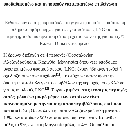
υποβαθμισμένο και ανησυχούν για περαιτέρω επιδείνωση
.
Ενδιαφέρον επίσης παρουσιάζει το γεγονός ότι όσο περισσότερη
πληροφόρηση υπάρχει για τις εγκαταστάσεις LNG σε μία
περιοχή, τόσο πιο αρνητική στάση έχει το κοινό της για αυτές. ©
Răzvan Dima / Greenpeace
Η έρευνα διεξήχθη σε 4 περιοχές (Θεσσαλονίκη,
Αλεξανδρούπολη, Κορινθία, Μαγνησία) όπου νέες υποδομές
υγροποιημένου φυσικού αερίου (LNG) έχουν ήδη αναπτυχθεί ή
[1]
σχεδιάζεται να αναπτυχθούν
, με στόχο να κατανοήσει την
άποψη των πολιτών για το περιβάλλον της περιοχής τους αλλά και
[2]
για τις υποδομές LNG
.
Συγκεκριμένα, στις τέσσερις περιοχές
αυτές, μόνο ένα μικρό μέρος των κατοίκων είναι
ικανοποιημένο με την ποιότητα του περιβάλλοντος εκεί που
κατοικεί.
Στη Θεσσαλονίκη και την Αλεξανδρούπολη μόνο το
13% των κατοίκων δήλωσαν ικανοποιημένοι, στην Κορινθία
μόλις το 9%, ενώ στη Μαγνησία μόλις το 4%. Οι υπόλοιποι