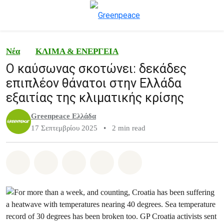
To
Μενού
Νέα
ΚΛΙΜΑ & ΕΝΕΡΓΕΙΑ
Ο καύσωνας σκοτώνει: δεκάδες
επιπλέον θάνατοι στην Ελλάδα
εξαιτίας της κλιματικής κρίσης
Greenpeace Ελλάδα
17 Σεπτεμβρίου 2025
•
2 min read
Share on Whatsapp
Share on Facebook
Share on Twitter
Share via Email
Share on Bluesky