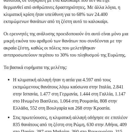
θανάτους σε σύγκριση με ένα καλοκαίρι που δεν θα είχε
θερμανθεί από ανθρώπινες δραστηριότητες. Με άλλα λόγια, η
κλιματική κρίση ήταν υπεύθυνη για το 68% των 24.400
εκτιμώμενων θανάτων από τη ζέστη αυτό το καλοκαίρι.
Οι ερευνητές της ανάλυσης προειδοποιούν ότι αυτό είναι μόνο μια
μικρή εικόνα του αριθμού των θανάτων που συνδέονται με την
ακραία ζέστη, καθώς οι πόλεις που μελετήθηκαν
αντιπροσωπεύουν περίπου το 30% του πληθυσμού της Ευρώπης.
Τα βασικά ευρήματα της μελέτης:
Η κλιματική αλλαγή ήταν η αιτία για 4.597 από τους
εκτιμώμενους θανάτους λόγω καύσωνα στην Ιταλία, 2.841
στην Ισπανία, 1.477 στη Γερμανία, 1.444 στη Γαλλία, 1.147
στο Ηνωμένο Βασίλειο, 1.064 στη Ρουμανία, 808 στην
Ελλάδα, 552 στη Βουλγαρία και 268 στην Κροατία.
Στις πρωτεύουσες, η κλιματική αλλαγή οδήγησε σε επιπλέον
835 θανάτους από τη ζέστη στη Ρώμη, 630 στην Αθήνα, 409
στο Παρίσι, 387 στη Μαδρίτη, 360 στο Βουκουρέστι, 315