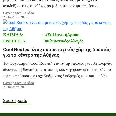
αναδείξουμε τις συνθήκες ασφυξίας που αντιμετωπίζουν
εκατομμύρια πολίτες κάθε καλοκαίρι, και ειδικά σε περιόδους
Greenpeace Ελλάδα
23 Ιουλίου 2026
καύσωνα, μέσα στα ίδια τους τα σπίτια.
ΚΛΙΜΑ &
ΣυλλογικήΔράση
ΕΝΕΡΓΕΙΑ
ΚλιματικέςΑλλαγές
Cool Routes: ένας συμμετοχικός χάρτης δροσιάς
για το κέντρο της Αθήνας
Το πρόγραμμα “Cool Routes” ξεκινά την πιλοτική του λειτουργία,
δίνοντας τη δυνατότητα σε όσους κυκλοφορούν πεζοί στο κέντρο
της πρωτεύουσας να σχεδιάζουν τις διαδρομές τους και με βάση
τη θερμική τους άνεση, εντοπίζοντας τα πιο δροσερά σημεία της
Greenpeace Ελλάδα
21 Ιουλίου 2026
πόλης.
See all posts