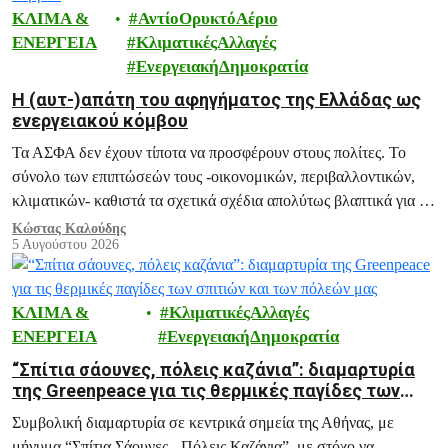
ΚΛΙΜΑ &
ΑντίοΟρυκτόΑέριο
ΕΝΕΡΓΕΙΑ
ΚλιματικέςΑλλαγές
ΕνεργειακήΔημοκρατία
H (αυτ-)απάτη του αφηγήματος της Ελλάδας ως
ενεργειακού κόμβου
Τα ΑΣΦΑ δεν έχουν τίποτα να προσφέρουν στους πολίτες. Το
σύνολο των επιπτώσεών τους -οικονομικών, περιβαλλοντικών,
κλιματικών- καθιστά τα σχετικά σχέδια απολύτως βλαπτικά για το
μέλλον της Ελλάδας.
Κώστας Καλούδης
5 Αυγούστου 2026
ΚΛΙΜΑ &
ΚλιματικέςΑλλαγές
ΕΝΕΡΓΕΙΑ
ΕνεργειακήΔημοκρατία
“Σπίτια σάουνες, πόλεις καζάνια”: διαμαρτυρία
της Greenpeace για τις θερμικές παγίδες των
σπιτιών και των πόλεών μας
Συμβολική διαμαρτυρία σε κεντρικά σημεία της Αθήνας, με
μήνυμα “Σπίτια Σάουνες - Πόλεις Καζάνια”, με στόχο να