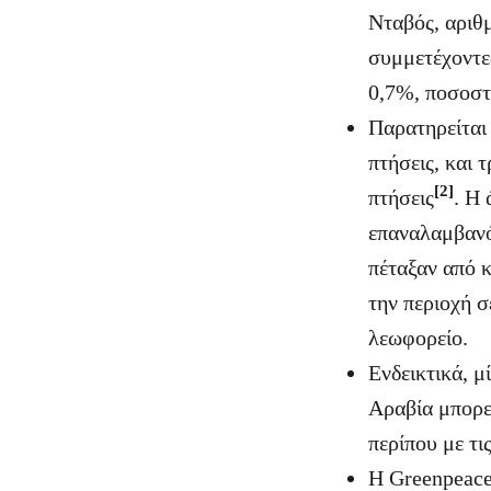
Νταβός, αριθμ
συμμετέχοντες
0,7%, ποσοστ
Παρατηρείται
πτήσεις, και
[2]
πτήσεις
. Η
επαναλαμβανόμ
πέταξαν από κ
την περιοχή σ
λεωφορείο.
Ενδεικτικά, 
Αραβία μπορε
περίπου με τι
Η Greenpeace 