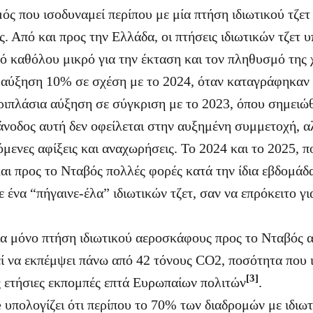
ός που ισοδυναμεί περίπου με μία πτήση ιδιωτικού τζετ
. Από και προς την Ελλάδα, οι πτήσεις ιδιωτικών τζετ 
ό καθόλου μικρό για την έκταση και τον πληθυσμό της
 αύξηση 10% σε σχέση με το 2024, όταν καταγράφηκαν
 τριπλάσια αύξηση σε σύγκριση με το 2023, όπου σημει
 άνοδος αυτή δεν οφείλεται στην αυξημένη συμμετοχή, α
ενες αφίξεις και αναχωρήσεις. Το 2024 και το 2025, πο
αι προς το Νταβός πολλές φορές κατά την ίδια εβδομάδ
ε ένα “πήγαινε-έλα” ιδιωτικών τζετ, σαν να επρόκειτο γι
μία μόνο πτήση ιδιωτικού αεροσκάφους προς το Νταβός 
ί να εκπέμψει πάνω από 42 τόνους CO2, ποσότητα που 
[3]
ς ετήσιες εκπομπές επτά Ευρωπαίων πολιτών
.
υπολογίζει ότι περίπου το 70% των διαδρομών με ιδιωτ