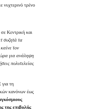
ε νυχτερινό τρένο
 σε Κεντρική και
ιτ συζητά τα
 καίνε τον
ώρα για ανάληψη
ήσεις πολυτελείας
 για τη
ικών κανόνων έως
αγκόσμιους
ς της επιβολής