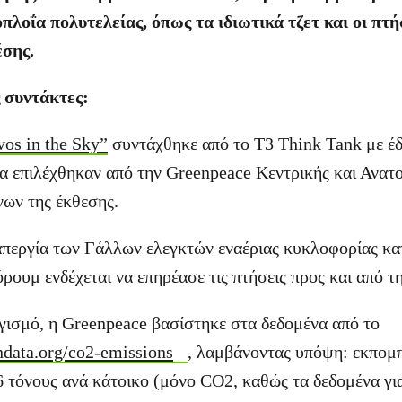
πλοΐα πολυτελείας, όπως τα ιδιωτικά τζετ και οι πτ
έσης.
 συντάκτες:
os in the Sky”
συντάχθηκε από το T3 Think Tank με έδ
α επιλέχθηκαν από την Greenpeace Κεντρικής και Ανατ
νων της έκθεσης.
 απεργία των Γάλλων ελεγκτών εναέριας κυκλοφορίας κατ
ουμ ενδέχεται να επηρέασε τις πτήσεις προς και από τη
ογισμό, η Greenpeace βασίστηκε στα δεδομένα από το
ndata.org/co2-emissions
, λαμβάνοντας υπόψη: εκπομ
 τόνους ανά κάτοικο (μόνο CO2, καθώς τα δεδομένα για 