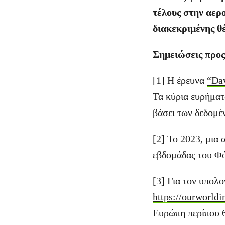
τέλους στην αερο
διακεκριμένης θ
Σημειώσεις προς
[1] Η έρευνα
“Dav
Τα κύρια ευρήματ
βάσει των δεδομέ
[2] Το 2023, μια
εβδομάδας του Φόρ
[3] Για τον υπολ
https://ourworldi
Ευρώπη περίπου 6