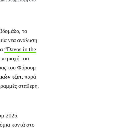
βδομάδα, το
μία νέα ανάλυση
να
“Davos in the
ν περιοχή του
έρας του Φόρουμ
κών τζετ,
παρά
γραμμές σταθερή.
υμ 2025,
όμια κοντά στο