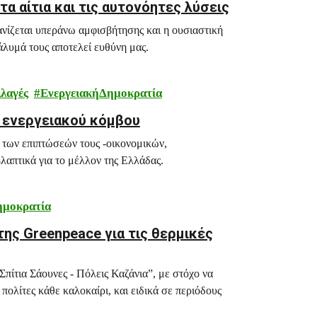
α αίτια και τις αυτονόητες λύσεις
ανίζεται υπεράνω αμφισβήτησης και η ουσιαστική
άλυμά τους αποτελεί ευθύνη μας.
λαγές
ΕνεργειακήΔημοκρατία
ς ενεργειακού κόμβου
 των επιπτώσεών τους -οικονομικών,
λαπτικά για το μέλλον της Ελλάδας.
ημοκρατία
της Greenpeace για τις θερμικές
πίτια Σάουνες - Πόλεις Καζάνια”, με στόχο να
πολίτες κάθε καλοκαίρι, και ειδικά σε περιόδους