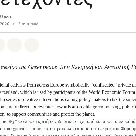
λλάδα
 2026
•
3 min read
atsapp
on Facebook
Share on Twitter
Share via Email
Share on Bluesky
ραφείου της Greenpeace στην Κεντρική και Ανατολική 
the Sky” ανέλυσε τις πτήσεις ιδιωτικών τζετ από και προς τα αεροδρό
α τρία χρόνια — πριν, κατά τη διάρκεια και μετά το πέρας του Φόρο
της δραστηριότητας των ιδιωτικών τζετ, παρά το γεγονός ότι η συν