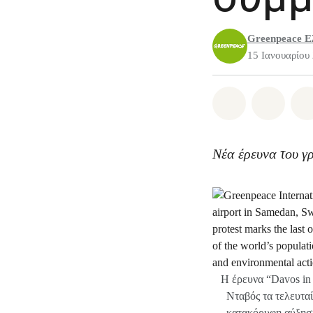
Greenpeace Ε
15 Ιανουαρίου
Share on Wh
Share 
Νέα έρευνα του γ
Η έρευνα “Davos in 
Νταβός τα τελευταί
κατακόρυφη αύξηση 