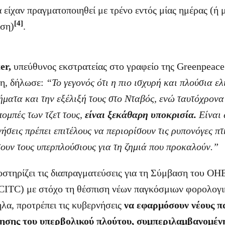
είχαν πραγματοποιηθεί με τρένο εντός μίας ημέρας (ή μ
[4]
ιση)
.
er,
υπεύθυνος εκστρατείας στο γραφείο της Greenpeace
η, δήλωσε:
“Το γεγονός ότι η πιο ισχυρή και πλούσια ελ
ματα και την εξέλιξή τους στο Νταβός, ενώ ταυτόχρονα
πομπές των τζετ τους,
είναι ξεκάθαρη υποκρισία.
Είναι 
ήσεις πρέπει επιτέλους να περιορίσουν τις ρυπονόγες πτ
ουν τους υπερπλούσιους για τη ζημιά που προκαλούν.”
στηρίζει τις διαπραγματεύσεις για τη Σύμβαση του ΟΗΕ
ITC) με στόχο τη θέσπιση νέων παγκόσμιων φορολογ
λα, προτρέπει τις κυβερνήσεις
να εφαρμόσουν νέους π
ησης του υπερβολικού πλούτου, συμπεριλαμβανομένη