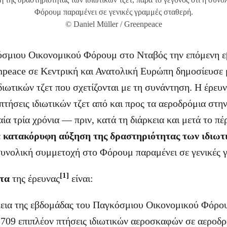
Φόρουμ παραμένει σε γενικές γραμμές σταθερή.
© Daniel Müller / Greenpeace
όσμιου Οικονομικού Φόρουμ στο Νταβός την επόμενη ε
npeace σε Κεντρική και Ανατολική Ευρώπη δημοσίευσε 
διωτικών τζετ που σχετίζονται με τη συνάντηση. Η έρευ
πτήσεις ιδιωτικών τζετ από και προς τα αεροδρόμια στη
ία τρία χρόνια — πριν, κατά τη διάρκεια και μετά το π
ε
κατακόρυφη αύξηση της δραστηριότητας των ιδιωτι
 συνολική συμμετοχή στο Φόρουμ παραμένει σε γενικές 
[1]
τα
της έρευνας
είναι:
κεια της εβδομάδας του Παγκόσμιου Οικονομικού Φόρο
 709 επιπλέον πτήσεις ιδιωτικών αεροσκαφών σε αεροδρ