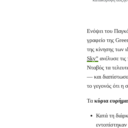
Ενόψει του Παγκ
γραφείο της Gree
της κίνησης των ι
Sky”
ανέλυσε τις 
Νταβός τα τελευτα
— και διαπίστωσ
το γεγονός ότι η
Τα
κύρια ευρήμα
Κατά τη διάρ
εντοπίστηκαν