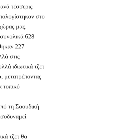
 ανά τέσσερις
υπολογίστηκαν στο
 χώρας μας.
 συνολικά 628
ώθηκαν 227
λλά στις
λλά ιδιωτικά τζετ
α, μετατρέποντας
α τοπικό
από τη Σαουδική
ισοδυναμεί
ικά τζετ θα