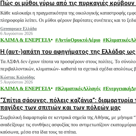
Πώς οι μύθοι γύρω από τις πυρκαγιές κρύβουν τ
Κάθε καλοκαίρι η πραγματικότητα της οικολογικής καταστροφής εμφ
πληροφορία λείπει. Οι μύθοι φέρουν βαρύτατες συνέπειες και το ξεδι
Greenpeace Ελλάδα
6 Αυγούστου 2026
ΚΛΙΜΑ & ΕΝΕΡΓΕΙΑ
ΑντίοΟρυκτόΑέριο
ΚλιματικέςΑλ
H (αυτ-)απάτη του αφηγήματος της Ελλάδας ω
Τα ΑΣΦΑ δεν έχουν τίποτα να προσφέρουν στους πολίτες. Το σύνολο
περιβαλλοντικών, κλιματικών- καθιστά τα σχετικά σχέδια απολύτως β
Κώστας Καλούδης
5 Αυγούστου 2026
ΚΛΙΜΑ & ΕΝΕΡΓΕΙΑ
ΚλιματικέςΑλλαγές
ΕνεργειακήΔ
“Σπίτια σάουνες, πόλεις καζάνια”: διαμαρτυρία 
παγίδες των σπιτιών και των πόλεών μας
Συμβολική διαμαρτυρία σε κεντρικά σημεία της Αθήνας, με μήνυμα “Σ
αναδείξουμε τις συνθήκες ασφυξίας που αντιμετωπίζουν εκατομμύρια 
καύσωνα, μέσα στα ίδια τους τα σπίτια.