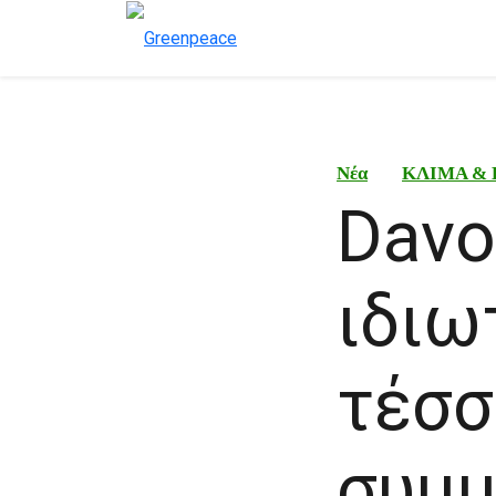
Νέα
ΚΛΙΜΑ & 
Davo
ιδιω
τέσσ
συμ