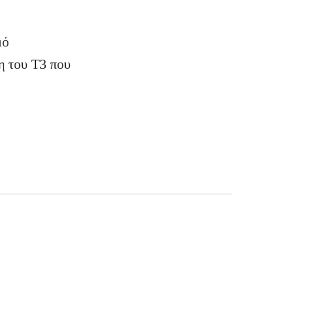
μό
η του T3 που