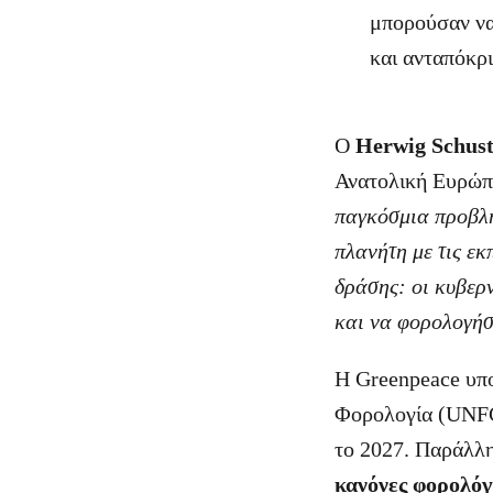
μπορούσαν να 
και ανταπόκρ
Ο
Herwig Schust
Ανατολική Ευρώπ
παγκόσμια προβλή
πλανήτη με τις εκ
δράσης: οι κυβερν
και να φορολογήσ
Η Greenpeace υπο
Φορολογία (UNFC
το 2027. Παράλλη
κανόνες φορολόγ