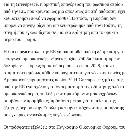
Για τη Greenpeace, η οριστική απαγόρευση του ρωσικού αερίου
από την ΕΕ, που κρίνεται ως μια απολύτως σωστή απόφαση, έχει
καθυστερήσει πολύ να εφαρμοσθεί. Ωστόσο, η Ευρώπη δεν
μπορεί να πανηγυρίζει ότι απελευθερώθηκε από τον Πούτιν, τη
στιγμή που εγκλωβίζεται σε μια νέα εξάρτηση από το ορυκτό
αέριο του Τραμπ.
Η Greenpeace καλεί την ΕΕ να αποσυρθεί από τη δέσμευση για
εισαγωγή αμερικανικής ενέργειας αξίας 750 δισεκατομμυρίων
δολαρίων —κυρίως ορυκτού αερίου— έως το 2028, και να
σταματήσει αμέσως κάθε διαπραγμάτευση για νέες συμφωνίες με
[2]
Αμερικανούς προμηθευτές αερίου
. Η Greenpeace ζητά επίσης
από την ΕΕ ένα σχέδιο για τον τερματισμό της εξάρτησης από το
αμερικανικό αέριο, τη λήξη των υφιστάμενων μακροχρόνιων
συμβάσεων προμήθειας, πρόσθετα μέτρα για τη μείωση της
ζήτησης αερίου στην Ευρώπη και την επιτάχυνση της μετάβασης
σε εγχώριες ανανεώσιμες πηγές ενέργειας.
Οι πρόσφατες εξελίξεις στο Παγκόσμιο Οικονομικό Φόρουμ του