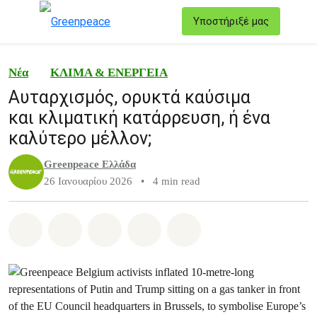
T
Υποστήριξέ μας
Μενού
Νέα
ΚΛΙΜΑ & ΕΝΕΡΓΕΙΑ
Αυταρχισμός, ορυκτά καύσιμα
και κλιματική κατάρρευση, ή ένα
καλύτερο μέλλον;
Greenpeace Ελλάδα
26 Ιανουαρίου 2026
•
4 min read
Share on Whatsapp
Share on Facebook
Share on Twitter
Share via Email
Share on Bluesky