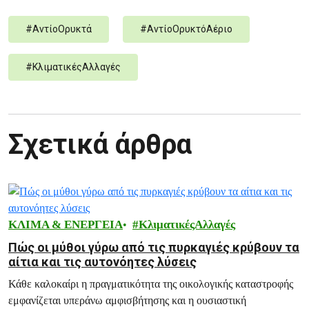
#
ΑντίοΟρυκτά
#
ΑντίοΟρυκτόΑέριο
#
ΚλιματικέςΑλλαγές
Σχετικά άρθρα
ΚΛΙΜΑ & ΕΝΕΡΓΕΙΑ
ΚλιματικέςΑλλαγές
Πώς οι μύθοι γύρω από τις πυρκαγιές κρύβουν τα
αίτια και τις αυτονόητες λύσεις
Κάθε καλοκαίρι η πραγματικότητα της οικολογικής καταστροφής
εμφανίζεται υπεράνω αμφισβήτησης και η ουσιαστική