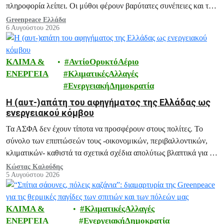
πληροφορία λείπει. Οι μύθοι φέρουν βαρύτατες συνέπειες και το
ξεδιάλυμά τους αποτελεί ευθύνη μας.
Greenpeace Ελλάδα
6 Αυγούστου 2026
ΚΛΙΜΑ &
ΑντίοΟρυκτόΑέριο
ΕΝΕΡΓΕΙΑ
ΚλιματικέςΑλλαγές
ΕνεργειακήΔημοκρατία
H (αυτ-)απάτη του αφηγήματος της Ελλάδας ως
ενεργειακού κόμβου
Τα ΑΣΦΑ δεν έχουν τίποτα να προσφέρουν στους πολίτες. Το
σύνολο των επιπτώσεών τους -οικονομικών, περιβαλλοντικών,
κλιματικών- καθιστά τα σχετικά σχέδια απολύτως βλαπτικά για το
μέλλον της Ελλάδας.
Κώστας Καλούδης
5 Αυγούστου 2026
ΚΛΙΜΑ &
ΚλιματικέςΑλλαγές
ΕΝΕΡΓΕΙΑ
ΕνεργειακήΔημοκρατία