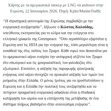
Χάρτης με τα αμερικανικά τανκερ με LNG να φτάνουν στην
Ευρώπη, 22 Ιανουαρίου 2026. Πηγή: Kpler/MarineTraffic
“Η στρατηγική αυτονομία της Ευρώπης συμβαδίζει με την
ενεργειακή ανεξαρτησία”
, δήλωσε ο
Κώστας Καλούδης,
υπεύθυνος εκστρατείας για το κλίμα και την ενέργεια στο
ελληνικό γραφείο της Greenpeace.
“Όσο περισσότερο εξαρτάται η
Ευρώπη από τις ΗΠΑ για την ενέργειά της, τόσο μεγαλύτερη είναι η
ευπάθειά της στις πιέσεις του Τραμπ. Κάθε ευρώ που δαπανάται για
το αμερικανικό αέριο ενισχύει την αυταρχική ατζέντα του Τραμπ
στο εσωτερικό και τις ιμπεριαλιστικές του φιλοδοξίες στο
εξωτερικό. Επιπλέον, η αύξηση της παραγωγής ηλεκτρικής
ενέργειας από αέριο συνεχίζει να προκαλεί αύξηση των τιμών του
ρεύματος στην Ελλάδα. Ο μόνος τρόπος για να προστατεύσουν η
Ευρώπη και η Ελλάδα την πολιτική τους ανεξαρτησία και να
πετύχουν πραγματική ενεργειακή ασφάλεια είναι η σταδιακή
κατάργηση του αερίου και η επιτάχυνση της μετάβασης σε ένα
σύστημα πλήρως βασισμένο στην ανανεώσιμη ενέργεια”.