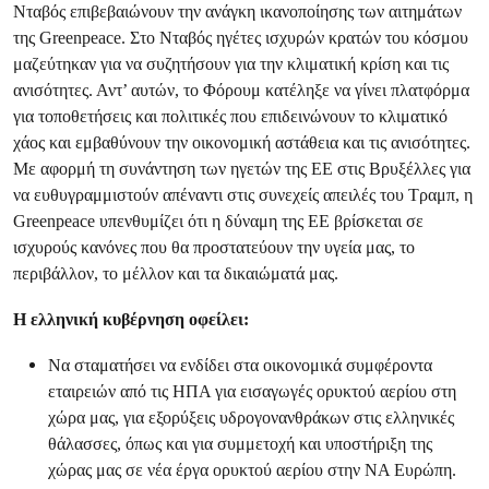
Νταβός επιβεβαιώνουν την ανάγκη ικανοποίησης των αιτημάτων
της Greenpeace. Στο Νταβός ηγέτες ισχυρών κρατών του κόσμου
μαζεύτηκαν για να συζητήσουν για την κλιματική κρίση και τις
ανισότητες. Αντ’ αυτών, το Φόρουμ κατέληξε να γίνει πλατφόρμα
για τοποθετήσεις και πολιτικές που επιδεινώνουν το κλιματικό
χάος και εμβαθύνουν την οικονομική αστάθεια και τις ανισότητες.
Με αφορμή τη συνάντηση των ηγετών της ΕΕ στις Βρυξέλλες για
να ευθυγραμμιστούν απέναντι στις συνεχείς απειλές του Τραμπ, η
Greenpeace υπενθυμίζει ότι η δύναμη της ΕΕ βρίσκεται σε
ισχυρούς κανόνες που θα προστατεύουν την υγεία μας, το
περιβάλλον, το μέλλον και τα δικαιώματά μας.
Η ελληνική κυβέρνηση οφείλει:
Να σταματήσει να ενδίδει στα οικονομικά συμφέροντα
εταιρειών από τις ΗΠΑ για εισαγωγές ορυκτού αερίου στη
χώρα μας, για εξορύξεις υδρογονανθράκων στις ελληνικές
θάλασσες, όπως και για συμμετοχή και υποστήριξη της
χώρας μας σε νέα έργα ορυκτού αερίου στην ΝΑ Ευρώπη.