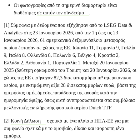
Οι φωτογραφίες από τη σημερινή διαμαρτυρία είναι
διαθέσιμες
σε αυτόν τον σύνδεσμο
.
[1] Σύμφωνα με δεδομένα που εξήχθησαν από το LSEG Data &
Analytics στις 23 Ιανουαρίου 2026, από την 1η έως τις 23
Ιανουαρίου 2026, 61 αμερικανικά δεξαμενόπλοια μεταφοράς
αερίου έφτασαν σε χώρες της ΕΕ. Ισπανία 11, Γερμανία 9, Γαλλία
9, Ιταλία 8, Ολλανδία 8, Πολωνία 6, Βέλγιο 4, Κροατία 2,
Ελλάδα 2, Λιθουανία 1, Πορτογαλία 1. Μεταξύ 20 Ιανουαρίου
2025 (δεύτερη ορκωμοσία του Τραμπ) και 20 Ιανουαρίου 2026, οι
χώρες της ΕΕ εισήγαγαν 82,3 δισεκατομμύρια m³ αμερικανικού
αερίου, με εκτιμώμενη αξία 28 δισεκατομμυρίων ευρώ, βάσει της
ημερήσιας τιμής άμεσης παράδοσης της αγοράς κατά την
ημερομηνία άφιξης, όπως αυτή αντιπροσωπεύεται στα συμβόλαια
μελλοντικής εκπλήρωσης φυσικού αερίου Dutch TTF.
[2]
Κοινή Δήλωση
σχετικά με ένα πλαίσιο ΗΠΑ-ΕΕ για μια
συμφωνία σχετικά με το αμοιβαίο, δίκαιο και ισορροπημένο
εμπόριο.