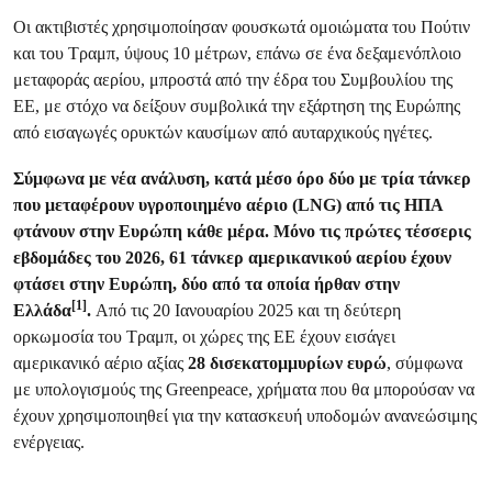
Οι ακτιβιστές χρησιμοποίησαν φουσκωτά ομοιώματα του Πούτιν
και του Τραμπ, ύψους 10 μέτρων, επάνω σε ένα δεξαμενόπλοιο
μεταφοράς αερίου, μπροστά από την έδρα του Συμβουλίου της
ΕΕ, με στόχο να δείξουν συμβολικά την εξάρτηση της Ευρώπης
από εισαγωγές ορυκτών καυσίμων από αυταρχικούς ηγέτες.
Σύμφωνα με νέα ανάλυση, κατά μέσο όρο δύο με τρία τάνκερ
που μεταφέρουν υγροποιημένο αέριο (LNG) από τις ΗΠΑ
φτάνουν στην Ευρώπη κάθε μέρα. Μόνο τις πρώτες τέσσερις
εβδομάδες του 2026, 61 τάνκερ αμερικανικού αερίου έχουν
φτάσει στην Ευρώπη, δύο από τα οποία ήρθαν στην
[1]
Ελλάδα
.
Από τις 20 Ιανουαρίου 2025 και τη δεύτερη
ορκωμοσία του Τραμπ, οι χώρες της ΕΕ έχουν εισάγει
αμερικανικό αέριο αξίας
28 δισεκατομμυρίων ευρώ
, σύμφωνα
με υπολογισμούς της Greenpeace, χρήματα που θα μπορούσαν να
έχουν χρησιμοποιηθεί για την κατασκευή υποδομών ανανεώσιμης
ενέργειας.