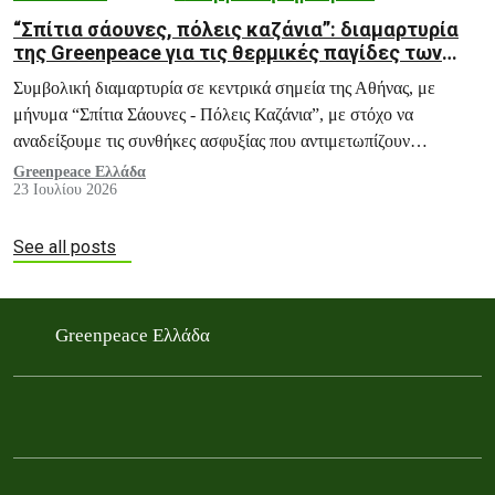
“Σπίτια σάουνες, πόλεις καζάνια”: διαμαρτυρία
της Greenpeace για τις θερμικές παγίδες των
σπιτιών και των πόλεών μας
Συμβολική διαμαρτυρία σε κεντρικά σημεία της Αθήνας, με
μήνυμα “Σπίτια Σάουνες - Πόλεις Καζάνια”, με στόχο να
αναδείξουμε τις συνθήκες ασφυξίας που αντιμετωπίζουν
εκατομμύρια πολίτες κάθε καλοκαίρι, και ειδικά σε περιόδους
Greenpeace Ελλάδα
23 Ιουλίου 2026
καύσωνα, μέσα στα ίδια τους τα σπίτια.
See all posts
Greenpeace Ελλάδα