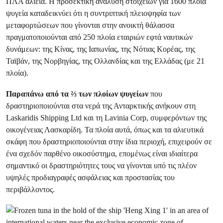
ΠΛΑ αλιεία. Η προσεκτική ανάλυση στοιχείων για 1600 πλοία
ψυγεία καταδεικνύει ότι η συντριπτική πλειοψηφία των
μεταφορτώσεων που γίνονται στην ανοικτή θάλασσα
πραγματοποιούνται από 250 πλοία εταιριών εφτά ναυτικών
δυνάμεων: της Κίνας, της Ιαπωνίας, της Νότιας Κορέας, της
Ταϊβάν, της Νορβηγίας, της Ολλανδίας και της Ελλάδας (με 21
πλοία).
Παραπάνω από τα
⅔
των πλοίων ψυγείων
που
δραστηριοποιούνται στα νερά της Ανταρκτικής ανήκουν στη
Laskaridis Shipping Ltd και τη Lavinia Corp, συμφερόντων της
οικογένειας Λασκαρίδη. Τα πλοία αυτά, όπως και τα αλιευτικά
σκάφη που δραστηριοποιούνται στην ίδια περιοχή, επιχειρούν σε
ένα σχεδόν παρθένο οικοσύστημα, επομένως είναι ιδιαίτερα
σημαντικό οι δραστηριότητες τους να γίνονται υπό τις πλέον
υψηλές προδιαγραφές ασφάλειας και προστασίας του
περιβάλλοντος.