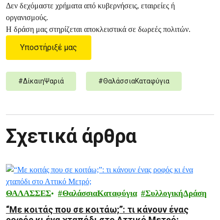
Δεν δεχόμαστε χρήματα από κυβερνήσεις, εταιρείες ή
οργανισμούς.
Η δράση μας στηρίζεται αποκλειστικά σε δωρεές πολιτών.
Υποστήριξέ μας
#
ΔίκαιηΨαριά
#
ΘαλάσσιαΚαταφύγια
Σχετικά άρθρα
ΘΑΛΑΣΣΕΣ
ΘαλάσσιαΚαταφύγια
ΣυλλογικήΔράση
“Με κοιτάς που σε κοιτάω;”: τι κάνουν ένας
ροφός κι ένα χταπόδι στο Αττικό Μετρό;