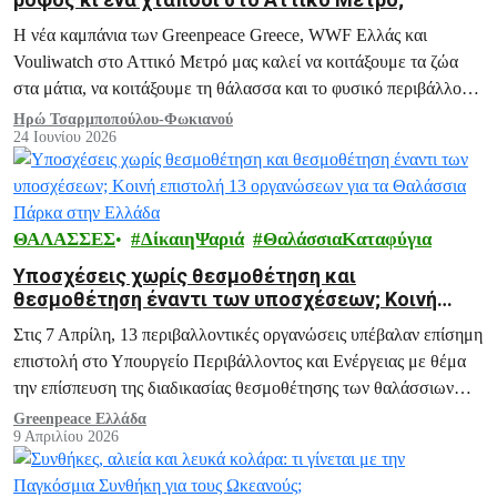
Η νέα καμπάνια των Greenpeace Greece, WWF Ελλάς και
Vouliwatch στο Αττικό Μετρό μας καλεί να κοιτάξουμε τα ζώα
στα μάτια, να κοιτάξουμε τη θάλασσα και το φυσικό περιβάλλον
με ενσυναίσθηση και υπευθυνότητα.
Ηρώ Τσαρμποπούλου-Φωκιανού
24 Ιουνίου 2026
ΘΑΛΑΣΣΕΣ
ΔίκαιηΨαριά
ΘαλάσσιαΚαταφύγια
Υποσχέσεις χωρίς θεσμοθέτηση και
θεσμοθέτηση έναντι των υποσχέσεων; Κοινή
επιστολή 13 οργανώσεων για τα Θαλάσσια Πάρκα
Στις 7 Απρίλη, 13 περιβαλλοντικές οργανώσεις υπέβαλαν επίσημη
στην Ελλάδα
επιστολή στο Υπουργείο Περιβάλλοντος και Ενέργειας με θέμα
την επίσπευση της διαδικασίας θεσμοθέτησης των θαλάσσιων
πάρκων Αιγαίου και Ιονίου.
Greenpeace Ελλάδα
9 Απριλίου 2026