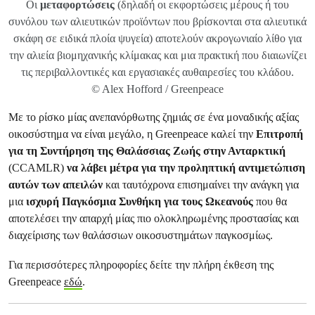
Οι
μεταφορτώσεις
(δηλαδή οι εκφορτώσεις μέρους ή του
συνόλου των αλιευτικών προϊόντων που βρίσκονται στα αλιευτικά
σκάφη σε ειδικά πλοία ψυγεία) αποτελούν ακρογωνιαίο λίθο για
την αλιεία βιομηχανικής κλίμακας και μια πρακτική που διαιωνίζει
τις περιβαλλοντικές και εργασιακές αυθαιρεσίες του κλάδου.
© Alex Hofford / Greenpeace
Με το ρίσκο μίας ανεπανόρθωτης ζημιάς σε ένα μοναδικής αξίας
οικοσύστημα να είναι μεγάλο, η Greenpeace καλεί την
Επιτροπή
για τη Συντήρηση της Θαλάσσιας Ζωής στην Ανταρκτική
(CCAMLR)
να λάβει μέτρα για την προληπτική αντιμετώπιση
αυτών των απειλών
και ταυτόχρονα επισημαίνει την ανάγκη για
μια
ισχυρή Παγκόσμια Συνθήκη για τους Ωκεανούς
που θα
αποτελέσει την απαρχή μίας πιο ολοκληρωμένης προστασίας και
διαχείρισης των θαλάσσιων οικοσυστημάτων παγκοσμίως.
Για περισσότερες πληροφορίες δείτε την πλήρη έκθεση της
Greenpeace
εδώ
.