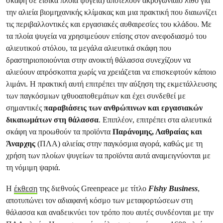
σκάφη σε ειδικά πλοία ψυγεία) αποτελούν ακρογωνιαίο λίθο για
την αλιεία βιομηχανικής κλίμακας και μια πρακτική που διαιωνίζει
τις περιβαλλοντικές και εργασιακές αυθαιρεσίες του κλάδου. Με
τα πλοία ψυγεία να χρησιμεύουν επίσης στον ανεφοδιασμό του
αλιευτικού στόλου, τα μεγάλα αλιευτικά σκάφη που
δραστηριοποιούνται στην ανοικτή θάλασσα συνεχίζουν να
αλιεύουν απρόσκοπτα χωρίς να χρειάζεται να επισκεφτούν κάποιο
λιμάνι. Η πρακτική αυτή επιτρέπει την αύξηση της εκμετάλλευσης
των παγκόσμιων ιχθυοαποθεμάτων και έχει συνδεθεί με
σημαντικές
παραβιάσεις των ανθρώπινων και εργασιακών
δικαιωμάτων στη θάλασσα
. Επιπλέον, επιτρέπει στα αλιευτικά
σκάφη να προωθούν τα προϊόντα
Παράνομης, Λαθραίας και
Άναρχης
(ΠΛΑ) αλιείας στην παγκόσμια αγορά, καθώς με τη
χρήση των πλοίων ψυγείων τα προϊόντα αυτά αναμειγνύονται με
τη νόμιμη ψαριά.
Η
έκθεση
της διεθνούς Greenpeace με τίτλο
Fishy Business
,
αποτυπώνει τον αδιαφανή κόσμο των μεταφορτώσεων στη
θάλασσα και αναδεικνύει τον τρόπο που αυτές συνδέονται με την