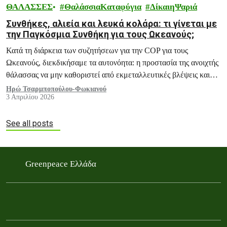
ΘΑΛΑΣΣΕΣ
ΘαλάσσιαΚαταφύγια
ΔίκαιηΨαριά
Συνθήκες, αλιεία και λευκά κολάρα: τι γίνεται με
την Παγκόσμια Συνθήκη για τους Ωκεανούς;
Κατά τη διάρκεια των συζητήσεων για την COP για τους
Ωκεανούς, διεκδικήσαμε τα αυτονόητα: η προστασία της ανοιχτής
θάλασσας να μην καθοριστεί από εκμεταλλευτικές βλέψεις και
εταιρικά συμφέροντα.
Ηρώ Τσαρμποπούλου-Φωκιανού
3 Απριλίου 2026
See all posts
Greenpeace Ελλάδα