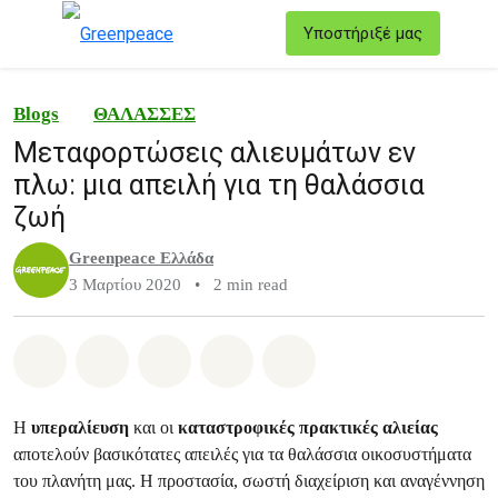
T
Υποστήριξέ μας
Μενού
Blogs
ΘΑΛΑΣΣΕΣ
Μεταφορτώσεις αλιευμάτων εν
πλω: μια απειλή για τη θαλάσσια
ζωή
Greenpeace Ελλάδα
3 Μαρτίου 2020
•
2 min read
Share on Whatsapp
Share on Facebook
Share on Twitter
Share via Email
Share on Bluesky
Η
υπεραλίευση
και οι
καταστροφικές πρακτικές αλιείας
αποτελούν βασικότατες απειλές για τα θαλάσσια οικοσυστήματα
του πλανήτη μας. Η προστασία, σωστή διαχείριση και αναγέννηση