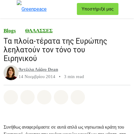
T
Υποστήριξέ μας
Μενού
Blogs
ΘΑΛΑΣΣΕΣ
Τα πλοία-τέρατα της Ευρώπης
λεηλατούν τον τόνο του
Ειρηνικού
Άντζελα Λάζου Dean
14 Νοεμβρίου 2014
•
3 min read
Share on Whatsapp
Share on Facebook
Share on Twitter
Share via Email
Share on Bluesky
Συνήθως αναφερόμαστε σε αυτά απλά ως νησιωτικά κράτη του