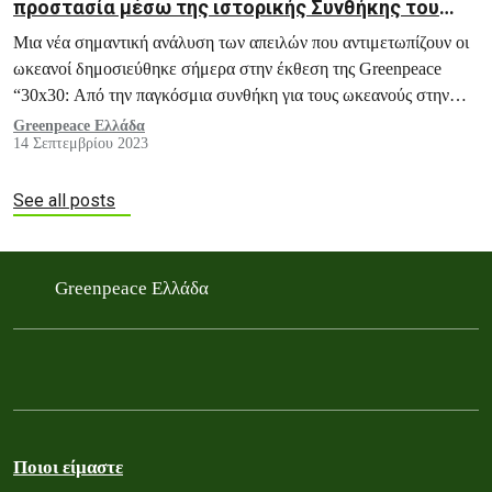
προστασία μέσω της ιστορικής Συνθήκης του
ΟΗΕ για τους Ωκεανούς
Μια νέα σημαντική ανάλυση των απειλών που αντιμετωπίζουν οι
ωκεανοί δημοσιεύθηκε σήμερα στην έκθεση της Greenpeace
“30x30: Από την παγκόσμια συνθήκη για τους ωκεανούς στην
προστασία της θάλασσας”.
Greenpeace Ελλάδα
14 Σεπτεμβρίου 2023
See all posts
Greenpeace Ελλάδα
Ποιοι είμαστε