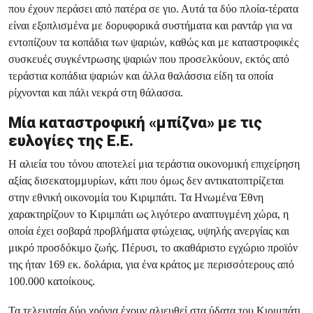
που έχουν περάσει από πατέρα σε γιο. Αυτά τα δύο πλοία-τέρατα
είναι εξοπλισμένα με δορυφορικά συστήματα και ραντάρ για να
εντοπίζουν τα κοπάδια των ψαριών, καθώς και με καταστροφικές
συσκευές συγκέντρωσης ψαριών που προσελκύουν, εκτός από
τεράστια κοπάδια ψαριών και άλλα θαλάσσια είδη τα οποία
ρίχνονται και πάλι νεκρά στη θάλασσα.
Μία καταστροφική «μπίζνα» με τις
ευλογίες της Ε.Ε.
Η αλιεία του τόνου αποτελεί μια τεράστια οικονομική επιχείρηση
αξίας δισεκατομμυρίων, κάτι που όμως δεν αντικατοπτρίζεται
στην εθνική οικονομία του Κιριμπάτι. Τα Ηνωμένα Έθνη
χαρακτηρίζουν το Κιριμπάτι ως λιγότερο αναπτυγμένη χώρα, η
οποία έχει σοβαρά προβλήματα φτώχειας, υψηλής ανεργίας και
μικρό προσδόκιμο ζωής. Πέρυσι, το ακαθάριστο εγχώριο προϊόν
της ήταν 169 εκ. δολάρια, για ένα κράτος με περισσότερους από
100.000 κατοίκους.
Τα τελευταία δύο χρόνια έχουν αλιευθεί στα ύδατα του Κιριμπάτι