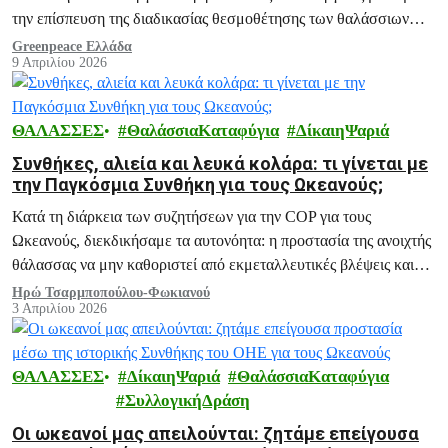
την επίσπευση της διαδικασίας θεσμοθέτησης των θαλάσσιων
πάρκων Αιγαίου και Ιονίου.
Greenpeace Ελλάδα
9 Απριλίου 2026
ΘΑΛΑΣΣΕΣ
ΘαλάσσιαΚαταφύγια
ΔίκαιηΨαριά
Συνθήκες, αλιεία και λευκά κολάρα: τι γίνεται με
την Παγκόσμια Συνθήκη για τους Ωκεανούς;
Κατά τη διάρκεια των συζητήσεων για την COP για τους
Ωκεανούς, διεκδικήσαμε τα αυτονόητα: η προστασία της ανοιχτής
θάλασσας να μην καθοριστεί από εκμεταλλευτικές βλέψεις και
εταιρικά συμφέροντα.
Ηρώ Τσαρμποπούλου-Φωκιανού
3 Απριλίου 2026
ΘΑΛΑΣΣΕΣ
ΔίκαιηΨαριά
ΘαλάσσιαΚαταφύγια
ΣυλλογικήΔράση
Οι ωκεανοί μας απειλούνται: ζητάμε επείγουσα