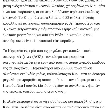
Ειρηνικού, έχοντας την εικόνα μικρών κουκίδων στο χάρτη, στη
μέση ενός τεράστιου ωκεανού. Ωστόσο, χώρες όπως το Κιριμπάτι
είναι κάτι παραπάνω, αφού περιλαμβάνουν τεράστιες εκτάσεις
ωκεανού. Το Κιριμπάτι αποτελείται από 33 ατόλες, δηλαδή
κοραλλιογενείς νησίδες, διασκορπισμένες σε περισσότερα από
3,5 εκατ. τετραγωνικά χιλιόμετρα του Ειρηνικού Ωκεανού, μια
έκσταση μεγαλύτερη και από την Ινδία, με κατοίκους που
αναπόφευκτα είναι είτε ναυτικοί είτε ψαράδες.
Το Κιριμπάτι έχει μία από τις μεγαλύτερες αποκλειστικές
οικονομικές ζώνες (ΑΟΖ) στον κόσμο και μπορεί να
υπερηφανεύεται ότι έχει έναν από τους πιο παραγωγικούς κλάδους
της αλιείας τόνου. Περισσότεροι από 250.000 τόνοι τόνου
αλιεύονται εκεί κάθε χρόνο, καθιστώντας το Κιριμπάτι το δεύτερο
μεγαλύτερο προμηθευτή σούπερ μάρκετ στον κόσμο, μετά την
Παπούα Νέα Γουινέα. Ωστόσο, σχεδόν το σύνολο των ψαριών
της περιοχής αλιεύονται από ξένα σκάφη.
Η αλιεία λειτουργεί ως πηγή εισοδήματος και απασχόλησης στο
Κιριμπάτι. Τα ψάρια είναι απαραίτητα για τη διατροφική ασφάλεια