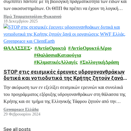
συμπίπτει πάντοτε με τη βιολογική πραγματικότητα των ειδών και
των οικοσυστημάτων. Οι ΘΠΠ θα πρέπει να έχουν τη λογική
προστασίας του θαλάσσιου πλούτου ολιστικά από πολλαπλές
Ηρώ Τσαρμποπούλου-Φωκιανού
18 Δεκεμβρίου 2025
απειλές, όχι τμηματικά και με όρους.
ΘΑΛΑΣΣΕΣ
ΑντίοΟρυκτά
ΑντίοΟρυκτόΑέριο
ΘαλάσσιαΚαταφύγια
ΚλιματικέςΑλλαγές
ΣυλλογικήΔράση
STOP στις σεισμικές έρευνες υδρογονανθράκων
δυτικά και νοτιοδυτικά της Κρήτης ζητούν ξανά
οι οργανώσεις WWF Ελλάς, Greenpeace και
Την ακύρωση των εν εξελίξει σεισμικών ερευνών και συνολικά
ClientEarth
του προγράμματος εξόρυξης υδρογονανθράκων στη θάλασσα της
Κρήτης και σε τμήμα της Ελληνικής Τάφρου ζητούν από την
ελληνική πολιτεία οι οργανώσεις WWF Ελλάς, Greenpeace και
Greenpeace Ελλάδα
29 Φεβρουαρίου 2024
ClientEarth.
See all posts