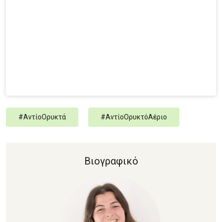
#
ΑντίοΟρυκτά
#
ΑντίοΟρυκτόΑέριο
Βιογραφικό