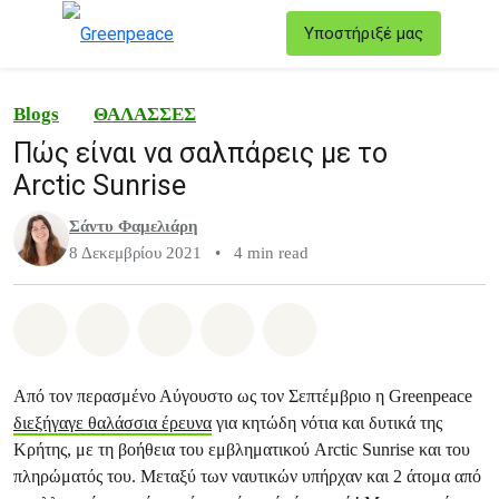
T
Υποστήριξέ μας
Μενού
Blogs
ΘΑΛΑΣΣΕΣ
Πώς είναι να σαλπάρεις με το
Arctic Sunrise
Σάντυ Φαμελιάρη
8 Δεκεμβρίου 2021
•
4 min read
Share on Whatsapp
Share on Facebook
Share on Twitter
Share via Email
Share on Bluesky
Από τον περασμένο Αύγουστο ως τον Σεπτέμβριο η Greenpeace
διεξήγαγε θαλάσσια έρευνα
για κητώδη νότια και δυτικά της
Κρήτης, με τη βοήθεια του εμβληματικού Arctic Sunrise και του
πληρώματός του. Μεταξύ των ναυτικών υπήρχαν και 2 άτομα από