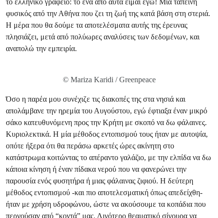
το ελληνικό γραφείο: το ένα από αυτά είμαι εγώ! Μια ταπεινή
φυσικός από την Αθήνα που ζει τη ζωή της κατά βάση στη στεριά.
Η μέρα που θα δούμε τα αποτελέσματα αυτής της έρευνας
πλησιάζει, μετά από πολύωρες αναλύσεις των δεδομένων, και
αναπολώ την εμπειρία.
© Mariza Karidi / Greenpeace
Όσο η παρέα μου συνέχιζε τις διακοπές της στα νησιά και
απολάμβανε την ηρεμία του Αυγούστου, εγώ έφτιαξα έναν μικρό
σάκο κατευθυνόμενη προς την Κρήτη με σκοπό να δω φάλαινες.
Κυριολεκτικά. Η μία μέθοδος εντοπισμού τους ήταν με αυτοψία,
οπότε ήξερα ότι θα περάσω αρκετές ώρες ακίνητη στο
κατάστρωμα κοιτώντας το απέραντο γαλάζιο, με την ελπίδα να δω
κάποια κίνηση ή έναν πίδακα νερού που να φανερώνει την
παρουσία ενός φυσητήρα ή μιας φάλαινας ζιφιού. Η δεύτερη
μέθοδος εντοπισμού -και πιο αποτελεσματική όπως απεδείχθη-
ήταν με χρήση υδροφώνου, ώστε να ακούσουμε τα κοπάδια που
περνούσαν από “κοντά” μας. Λιγότερο θεαματικό σίγουρα να