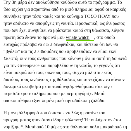
Την 3η μέρα δεν ακολούθησα καθόλου αυτό το πρόγραμμα. Το
ίδιο ισχύει για παραπάνω από το μισό πλήρωμα, αφού οι καιρικές
συνθήκες ήταν τόσο κακές και το κούνημα ΤΟΣΟ ΠΟΛΥ που
ήταν αδύνατο να αποφύγεις τη ναυτία. Προσωπικά, ως άνθρωπος
που δεν έχει συνηθίσει να βρίσκεται καιρό στη θάλασσα, λύγισα
πρώτη όσο έκανα το πρωινό μου
whale-watch
, στο οποίο
ευτυχώς πρόλαβα να δω 3 δελφινάκια, και πίστευα ότι δεν θα
“βγάλω” και τις 2 εβδομάδες που προβλεπόταν να είμαι εκεί.
Σκεφτόμουν τους ανθρώπους που κάνουν μόνιμα αυτή τη δουλειά
για την Greenpeace και παραβλέπουν τη ναυτία, το γεγονός ότι
είναι μακριά από τους οικείους τους, συχνά μάλιστα εκτός
δικτύου, τους κινδύνους της θάλασσας και συνεχίζουν να κάνουν
δυναμικό ακτιβισμό με αυταπάρνηση. Θαύμασα τότε λίγο
περισσότερο το πλήρωμα που με περιτριγύριζε. Μετά
αποκοιμήθηκα εξαντλημένη από την αδιάκοπη ζαλάδα.
Η μόνη άλλη φορά που έσπασε εντελώς η ρουτίνα του
προγράμματος ήταν όταν είδαμε φάλαινες! Ή τουλάχιστον έτσι
νομίζαμε*. Μετά από 10 μέρες στη θάλασσα, πολύ μακριά από τη