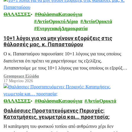
ΘΑΛΑΣΣΕΣ
ΘαλάσσιαΚαταφύγια
ΑντίοΟρυκτόΑέριο
ΑντίοΟρυκτά
ΕνεργειακήΔημοκρατία
10+1 λόγοι για να μην γίνουν εξορύξεις στις
θάλασσές μας, κ. Παπασταύρου
Ο κ. Παπασταύρου παρουσίασε 10+1 λόγους για τους οποίους
διατείνεται ότι πρέπει να χαιρετήσουμε τις εξελίξεις.
Ανταπαντούμε με τους 10+1 λόγους για τους οποίους οι εξορύξεις
είναι πολιτικά, κοινωνικά, περιβαλλοντικά ζημιογόνες και ζητάμε
Greenpeace Ελλάδα
17 Μαρτίου 2026
την ακύρωση των σχεδίων.
ΘΑΛΑΣΣΕΣ
ΘαλάσσιαΚαταφύγια
ΑντίοΟρυκτά
Θαλάσσιες Προστατευόμενες Περιοχές:
Κατατμήσεις, γεωμετρία και… προστασία;
Η κατάτμηση του φυσικού τοπίου από ανθρώπινο χέρι δεν