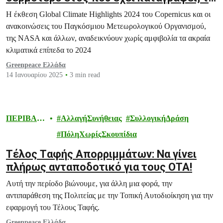
πρώτο που ξεπερνά τον 1,5°C
Η έκθεση Global Climate Highlights 2024 του Copernicus και οι
ανακοινώσεις του Παγκόσμιου Μετεωρολογικού Οργανισμού,
της NASA και άλλων, αναδεικνύουν χωρίς αμφιβολία τα ακραία
κλιματικά επίπεδα το 2024
Greenpeace Ελλάδα
14 Ιανουαρίου 2025
3 min read
ΠΕΡΙΒΑΛ
ΑλλαγήΣυνήθειας
ΣυλλογικήΔράση
ΛΟΝ
ΠόληΧωρίςΣκουπίδια
Tέλος Tαφής Απορριμμάτων: Να γίνει
πλήρως ανταποδοτικό για τους ΟΤΑ!
Αυτή την περίοδο βιώνουμε, για άλλη μια φορά, την
αντιπαράθεση της Πολιτείας με την Τοπική Αυτοδιοίκηση για την
εφαρμογή του Τέλους Ταφής.
Greenpeace Ελλάδα