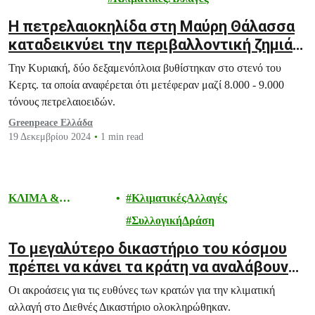
Η πετρελαιοκηλίδα στη Μαύρη Θάλασσα
καταδεικνύει την περιβαλλοντική ζημιά
που μπορούν να προκαλέσουν τα παλιά
Την Κυριακή, δύο δεξαμενόπλοια βυθίστηκαν στο στενό του
δεξαμενόπλοια ρωσικού πετρελαίου
Κερτς. τα οποία αναφέρεται ότι μετέφεραν μαζί 8.000 - 9.000
τόνους πετρελαιοειδών.
Greenpeace Ελλάδα
19 Δεκεμβρίου 2024
1 min read
ΚΛΙΜΑ &
ΚλιματικέςΑλλαγές
ΕΝΕΡΓΕΙΑ
ΣυλλογικήΔράση
Το μεγαλύτερο δικαστήριο του κόσμου
πρέπει να κάνει τα κράτη να αναλάβουν
τις ευθύνες τους για την κλιματική
Οι ακροάσεις για τις ευθύνες των κρατών για την κλιματική
αλλαγή
αλλαγή στο Διεθνές Δικαστήριο ολοκληρώθηκαν.