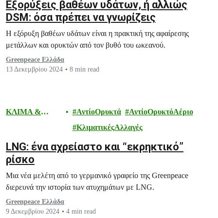
Εξορύξεις βαθέων υδάτων, ή αλλιώς
DSM: όσα πρέπει να γνωρίζεις
Η εξόρυξη βαθέων υδάτων είναι η πρακτική της αφαίρεσης
μετάλλων και ορυκτών από τον βυθό του ωκεανού.
Greenpeace Ελλάδα
13 Δεκεμβρίου 2024
8 min read
ΚΛΙΜΑ &
ΑντίοΟρυκτά
ΑντίοΟρυκτόΑέριο
ΕΝΕΡΓΕΙΑ
ΚλιματικέςΑλλαγές
LNG: ένα αχρείαστο και “εκρηκτικό”
ρίσκο
Μια νέα μελέτη από το γερμανικό γραφείο της Greenpeace
διερευνά την ιστορία των ατυχημάτων με LNG.
Greenpeace Ελλάδα
9 Δεκεμβρίου 2024
4 min read