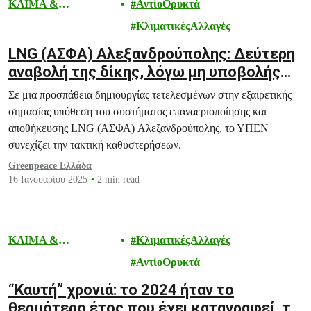
ΚΛΙΜΑ &
ΑντίοΟρυκτά
ΕΝΕΡΓΕΙΑ
ΚλιματικέςΑλλαγές
LNG (ΑΣΦΑ) Αλεξανδρούπολης: Δεύτερη
αναβολή της δίκης, λόγω μη υποβολής
απόψεων από το ΥΠΕΝ
Σε μια προσπάθεια δημιουργίας τετελεσμένων στην εξαιρετικής
σημασίας υπόθεση του συστήματος επαναεριοποίησης και
αποθήκευσης LNG (ΑΣΦΑ) Αλεξανδρούπολης, το ΥΠΕΝ
συνεχίζει την τακτική καθυστερήσεων.
Greenpeace Ελλάδα
16 Ιανουαρίου 2025
2 min read
ΚΛΙΜΑ &
ΚλιματικέςΑλλαγές
ΕΝΕΡΓΕΙΑ
ΑντίοΟρυκτά
“Καυτή” χρονιά: το 2024 ήταν το
θερμότερο έτος που έχει καταγραφεί, το