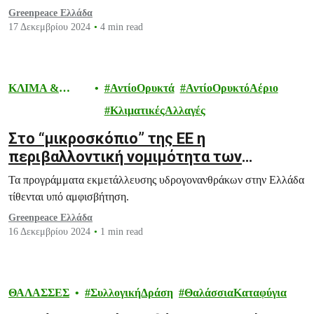
Greenpeace Ελλάδα
17 Δεκεμβρίου 2024
4 min read
ΚΛΙΜΑ &
ΑντίοΟρυκτά
ΑντίοΟρυκτόΑέριο
ΕΝΕΡΓΕΙΑ
ΚλιματικέςΑλλαγές
Στο “μικροσκόπιο” της ΕΕ η
περιβαλλοντική νομιμότητα των
προγραμμάτων εξόρυξης
Τα προγράμματα εκμετάλλευσης υδρογονανθράκων στην Ελλάδα
υδρογονανθράκων στις ελληνικές
τίθενται υπό αμφισβήτηση.
θάλασσες
Greenpeace Ελλάδα
16 Δεκεμβρίου 2024
1 min read
ΘΑΛΑΣΣΕΣ
ΣυλλογικήΔράση
ΘαλάσσιαΚαταφύγια