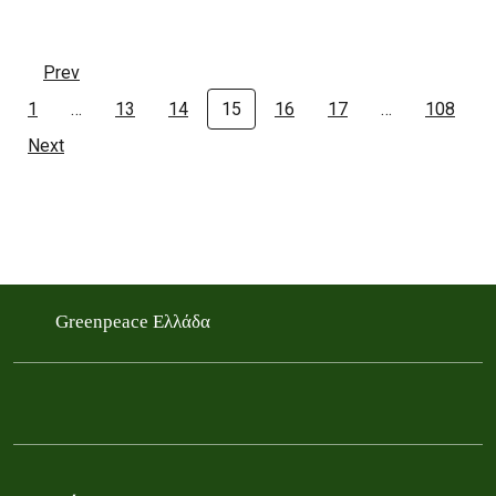
Prev
1
…
13
14
15
16
17
…
108
Next
Greenpeace Ελλάδα