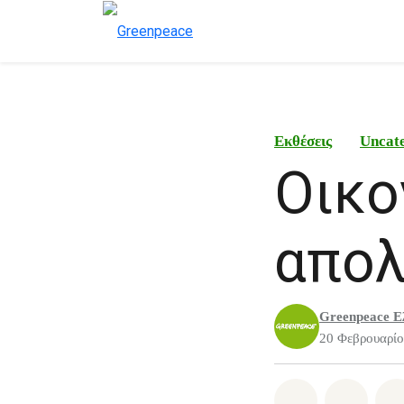
Εκθέσεις
Uncat
Οικο
απολ
Greenpeace Ε
20 Φεβρουαρίο
Share on Wh
Share 