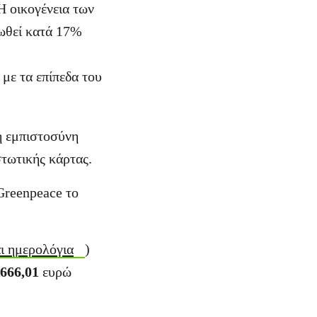
Η οικογένεια των
ιωθεί κατά 17%
με τα επίπεδα του
η εμπιστοσύνη
στωτικής κάρτας.
 Greenpeace το
αι ημερολόγια
)
.666,01
ευρώ