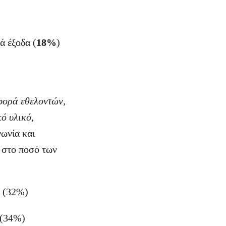
ά έξοδα (
18%
)
αφορά εθελοντών,
ό υλικό,
νωνία και
 στο ποσό των
 (32%)
 (34%)