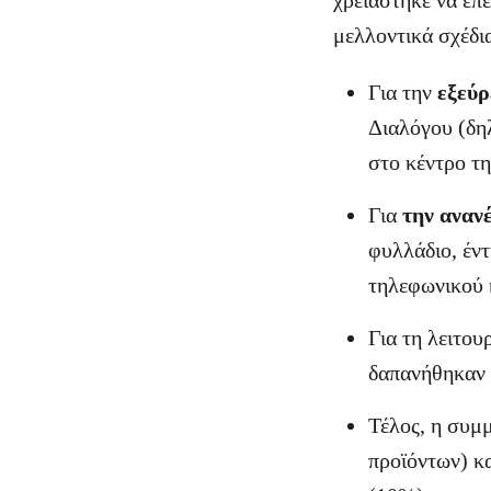
χρειάστηκε να ε
μελλοντικά σχέδια
Για την
εξεύρ
Διαλόγου (δη
στο κέντρο τ
Για
την αναν
φυλλάδιο, έντ
τηλεφωνικού 
Για τη λειτου
δαπανήθηκαν
Τέλος, η συμμ
προϊόντων) κα