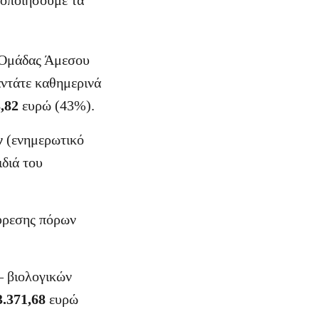
λοποιήσουμε τα
ς Ομάδας Άμεσου
ντάτε καθημερινά
8,82
ευρώ (43%).
ν
(ενημερωτικό
ιδιά του
εύρεσης πόρων
– βιολογικών
3.371,68
ευρώ