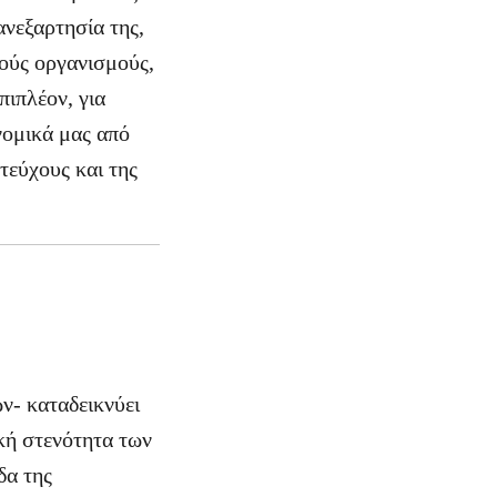
ανεξαρτησία της,
κούς οργανισμούς,
πιπλέον, για
νομικά μας από
τεύχους και της
ν- καταδεικνύει
ική στενότητα των
δα της