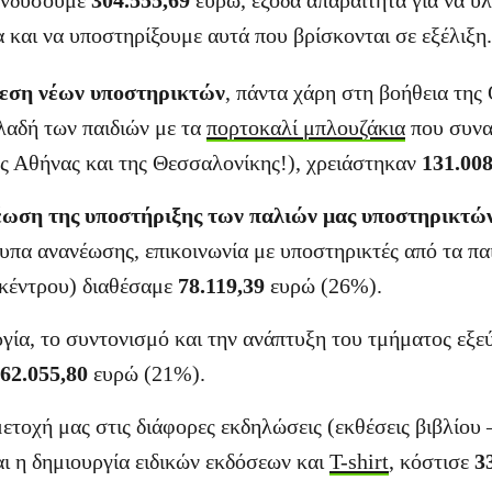
πενδύσουμε
304.555,69
ευρώ, έξοδα απαραίτητα για να υ
 και να υποστηρίξουμε αυτά που βρίσκονται σε εξέλιξη.
εση νέων υποστηρικτών
, πάντα χάρη στη βοήθεια τη
λαδή των παιδιών με τα
πορτοκαλί μπλουζάκια
που συνα
ης Αθήνας και της Θεσσαλονίκης!), χρειάστηκαν
131.00
έωση της υποστήριξης των παλιών μας υποστηρικτώ
υπα ανανέωσης, επικοινωνία με υποστηρικτές από τα πα
κέντρου) διαθέσαμε
78.119,39
ευρώ (26%).
ργία, το συντονισμό και την ανάπτυξη του τμήματος εξ
62.055,80
ευρώ (21%).
ετοχή μας στις διάφορες εκδηλώσεις (εκθέσεις βιβλίου 
ι η δημιουργία ειδικών εκδόσεων και
Τ-shirt
, κόστισε
3