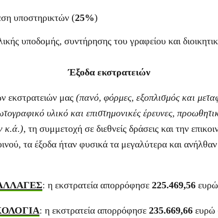
εση υποστηρικτών (
2
5
%
)
λικής υποδομής, συντήρησης του γραφείου και διοικητικ
Έξοδα εκστρατειών
των εκστρατειών μας
(πανό, φόρμες, εξοπλισμός και μετ
ωτογραφικό υλικό και επιστημονικές έρευνες, προωθητικ
 κ.ά.)
, τη συμμετοχή σε διεθνείς δράσεις και την επικοι
ινού, τα έξοδα ήταν φυσικά τα μεγαλύτερα και ανήλθαν
.
ΑΛΛΑΓΕΣ
: η εκστρατεία απορρόφησε
225.469,56
ευρώ
ΚΟΛΟΓΙΑ
: η εκστρατεία απορρόφησε
235.669,66
ευρώ