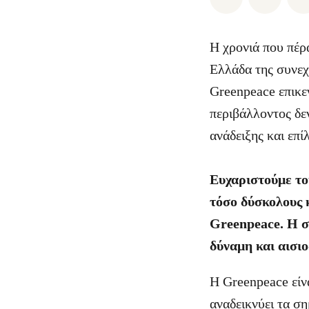
Η χρονιά που πέρ
Ελλάδα της συνεχι
Greenpeace επικε
περιβάλλοντος δεν
ανάδειξης και επ
Ευχαριστούμε του
τόσο δύσκολους κ
Greenpeace. Η στ
δύναμη και αισιο
Η Greenpeace είν
αναδεικνύει τα σ