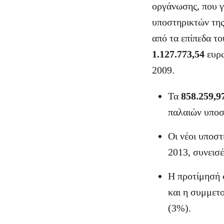
οργάνωσης, που γ
υποστηρικτών τη
από τα επίπεδα τ
1.127.773,54
ευρ
2009.
Τα
858.259,9
παλαιών υποσ
Οι νέοι υποστ
2013, συνεισ
Η προτίμησή 
και η συμμετο
(3%).