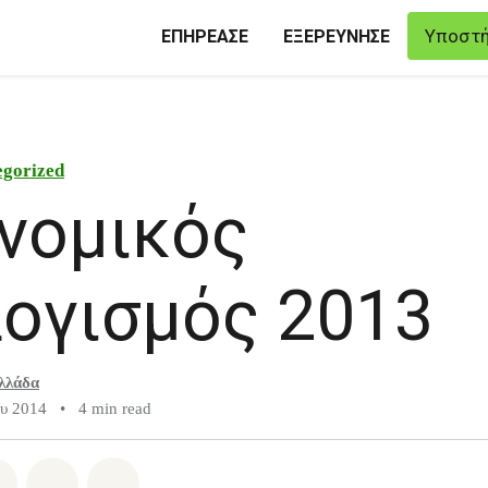
Υποστή
ΕΠΗΡΕΑΣΕ
ΕΞΕΡΕΥΝΗΣΕ
egorized
νομικός
ογισμός 2013
λλάδα
υ 2014
•
4 min read
atsapp
on Facebook
Share on Twitter
Share via Email
Share on Bluesky