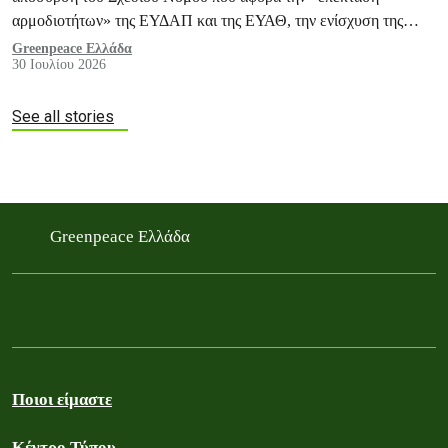
αρμοδιοτήτων» της ΕΥΔΑΠ και της ΕΥΑΘ, την ενίσχυση της
ΡΑΑΕΥ και του ΟΔΥΘ ΑΕ, και άλλες ανάλογες διατάξεις.
Greenpeace Ελλάδα
30 Ιουλίου 2026
See all stories
Greenpeace Ελλάδα
Ποιοι είμαστε
Κέντρο Τύπου