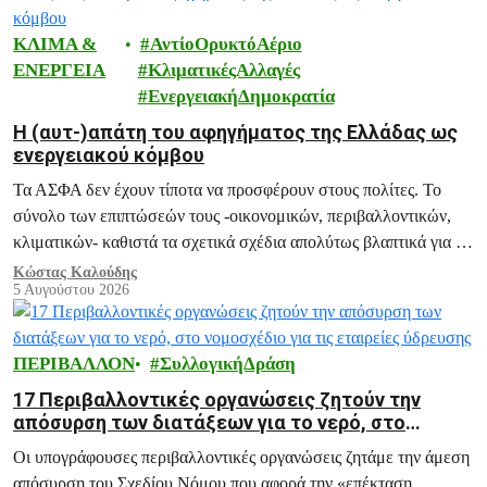
ΚΛΙΜΑ &
ΑντίοΟρυκτόΑέριο
ΕΝΕΡΓΕΙΑ
ΚλιματικέςΑλλαγές
ΕνεργειακήΔημοκρατία
H (αυτ-)απάτη του αφηγήματος της Ελλάδας ως
ενεργειακού κόμβου
Τα ΑΣΦΑ δεν έχουν τίποτα να προσφέρουν στους πολίτες. Το
σύνολο των επιπτώσεών τους -οικονομικών, περιβαλλοντικών,
κλιματικών- καθιστά τα σχετικά σχέδια απολύτως βλαπτικά για το
μέλλον της Ελλάδας.
Κώστας Καλούδης
5 Αυγούστου 2026
ΠΕΡΙΒΑΛΛΟΝ
ΣυλλογικήΔράση
17 Περιβαλλοντικές οργανώσεις ζητούν την
απόσυρση των διατάξεων για το νερό, στο
νομοσχέδιο για τις εταιρείες ύδρευσης
Οι υπογράφουσες περιβαλλοντικές οργανώσεις ζητάμε την άμεση
απόσυρση του Σχεδίου Νόμου που αφορά την «επέκταση