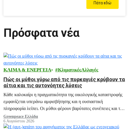
Πάτα εδώ
Πρόσφατα νέα
ΚΛΙΜΑ & ΕΝΕΡΓΕΙΑ
ΚλιματικέςΑλλαγές
Πώς οι μύθοι γύρω από τις πυρκαγιές κρύβουν τα
αίτια και τις αυτονόητες λύσεις
Κάθε καλοκαίρι η πραγματικότητα της οικολογικής καταστροφής
εμφανίζεται υπεράνω αμφισβήτησης και η ουσιαστική
πληροφορία λείπει. Οι μύθοι φέρουν βαρύτατες συνέπειες και το
ξεδιάλυμά τους αποτελεί ευθύνη μας.
Greenpeace Ελλάδα
6 Αυγούστου 2026