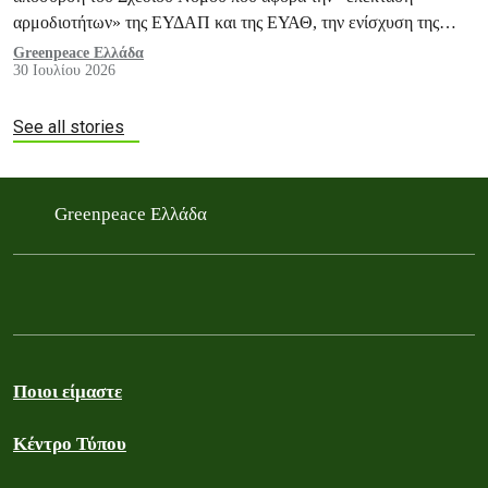
αρμοδιοτήτων» της ΕΥΔΑΠ και της ΕΥΑΘ, την ενίσχυση της
ΡΑΑΕΥ και του ΟΔΥΘ ΑΕ, και άλλες ανάλογες διατάξεις.
Greenpeace Ελλάδα
30 Ιουλίου 2026
See all stories
Greenpeace Ελλάδα
Ποιοι είμαστε
Κέντρο Τύπου