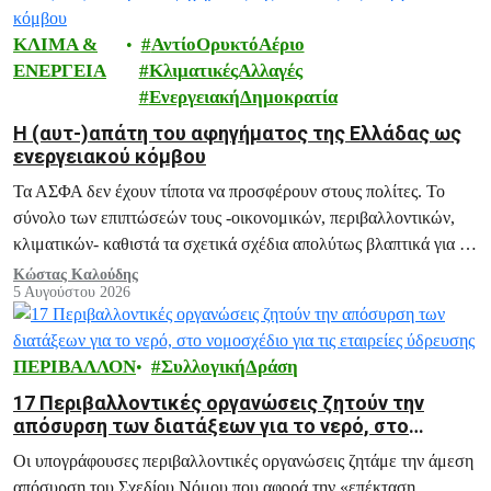
ΚΛΙΜΑ &
ΑντίοΟρυκτόΑέριο
ΕΝΕΡΓΕΙΑ
ΚλιματικέςΑλλαγές
ΕνεργειακήΔημοκρατία
H (αυτ-)απάτη του αφηγήματος της Ελλάδας ως
ενεργειακού κόμβου
Τα ΑΣΦΑ δεν έχουν τίποτα να προσφέρουν στους πολίτες. Το
σύνολο των επιπτώσεών τους -οικονομικών, περιβαλλοντικών,
κλιματικών- καθιστά τα σχετικά σχέδια απολύτως βλαπτικά για το
μέλλον της Ελλάδας.
Κώστας Καλούδης
5 Αυγούστου 2026
ΠΕΡΙΒΑΛΛΟΝ
ΣυλλογικήΔράση
17 Περιβαλλοντικές οργανώσεις ζητούν την
απόσυρση των διατάξεων για το νερό, στο
νομοσχέδιο για τις εταιρείες ύδρευσης
Οι υπογράφουσες περιβαλλοντικές οργανώσεις ζητάμε την άμεση
απόσυρση του Σχεδίου Νόμου που αφορά την «επέκταση