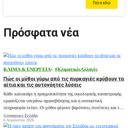
Πάτα εδώ
Πρόσφατα νέα
ΚΛΙΜΑ & ΕΝΕΡΓΕΙΑ
ΚλιματικέςΑλλαγές
Πώς οι μύθοι γύρω από τις πυρκαγιές κρύβουν τα
αίτια και τις αυτονόητες λύσεις
Κάθε καλοκαίρι η πραγματικότητα της οικολογικής καταστροφής
εμφανίζεται υπεράνω αμφισβήτησης και η ουσιαστική
πληροφορία λείπει. Οι μύθοι φέρουν βαρύτατες συνέπειες και το
ξεδιάλυμά τους αποτελεί ευθύνη μας.
Greenpeace Ελλάδα
6 Αυγούστου 2026