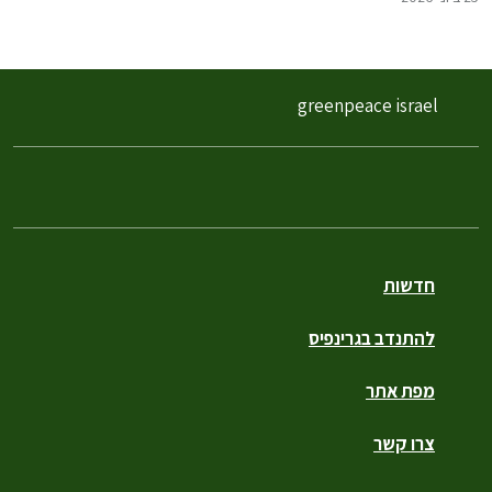
greenpeace israel
חדשות
להתנדב בגרינפיס
מפת אתר
צרו קשר