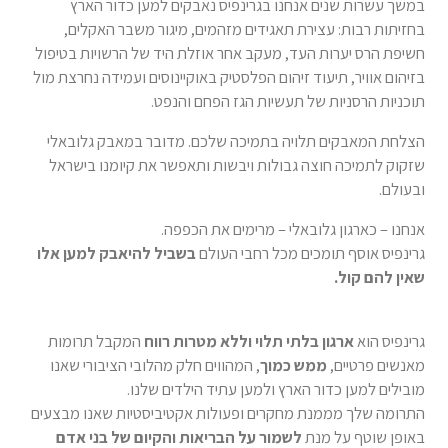
במשך עשרות שנים אנחנו בגרינפיס נאבקים למען כדור הארץ
בחזיתות רבות: עצירת תאגידים מזהמים, מיגור משבר האקלים,
חשיפת הרס יערות העד, מעקב אחר אוזלת היד של הרשויות בטיפול
בזיהום אוויר, תיעוד זיהום הפלסטיק באוקיינוסים ועמידה נחרצת מול
תוכניות הרסניות של תעשיות הגז הפחם והנפט.
הצלחת המאבקים תלויה בתמיכה שלכם. מדובר במאבק גלובאלי
שזקוק לתמיכה חוצה גבולות ויבשות ותאפשר את קיומנו בישראל
ובעולם.
אנחנו – כארגון גלובאלי – מרימים את הכפפה.
גרינפיס אוסף תומכים מכל רחבי העולם
בשביל להיאבק למען אלו
שאין להם קול.
גרינפיס הוא
ארגון בלתי תלוי וללא מטרות רווח
המקבל תרומות
מאנשים פרטיים,
ממש כמוך
, המהווים חלק מהלובי הציבורי שאנו
מובילים למען כדור הארץ ולמען עתיד הילדים שלנו.
התרומה שלך מממנת מחקרים ופעולות אקטיביסטיות שאנו מבצעים
באופן שוטף על מנת
לשמור על הבריאות והקיום של בני אדם