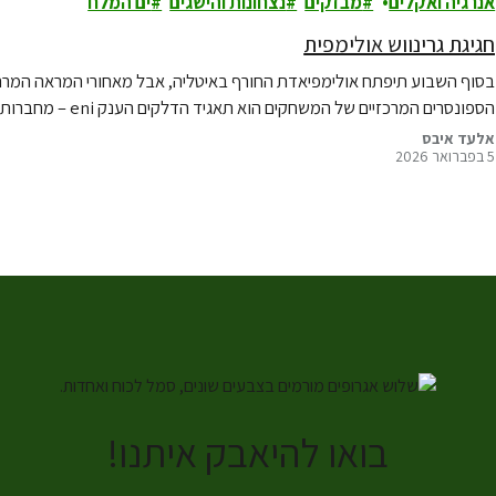
אנרגיה ואקלים
מבזקים
נצחונות והישגים
ים המלח
חגיגת גרינווש אולימפית
בסוף השבוע תיפתח אולימפיאדת החורף באיטליה, אבל מאחורי המראה המר
הספונסרים המרכזיים של המשחקים הוא תאגיד הדלקים הענק eni – מחברות הנפט והגז המזהמות בעולם, שפעילה גם במזרח התיכון.
אלעד איבס
5 בפברואר 2026
בואו להיאבק איתנו!