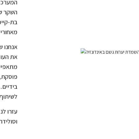
המערכת
השקר שצ
בת-קיימ
מאחורי 
אנחנו ש
את העול
מתאפיינ
פוסקת, 
בידיים.
לשיתוף,
עזרו לנ
וסולידר