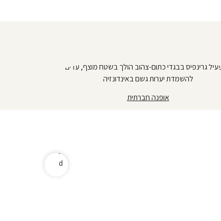
s
u
o
r
a
c
s
u
אופנה חברתית
o
i
v
e
r
p