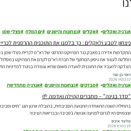
ו
אנרגיה ואקלים
אקלים
נצחונות והישגים
ים המלח
פצלי שמן
ניצחון לטבע ולאקלים : כך בלמנו את התוכנית ההרסנית לכריי
התקדמות אדירה במאבק נגד הפרויקט ההרסני של רא"מ לכריית פצלי שמן במי
החלטה לעצור את ניסיון המחטף של חברת רא"ם לקדם את הפרויקט במסלול עוק
הצדקה להעביר את התוכנית לוועדה משום שהיא עומדת בניגוד למדיניות התכ
רומי בן-צבי
13 במאי 2026
אנרגיה ואקלים
מבזקים
נצחונות והישגים
אנרגיה מתחדשת
"סדר בגינה" – מחברים קהילה ואדמה 🌱
בתחילת השנה התאחדה התנועה הסביבתית, בהובלת ארגון הגג ״חיים וסביבה״
שצפויים היו לגרום לפגיעה אנושה בסביבה ובבריאות הציבור.
אלעד איבס
19 במרץ 2026