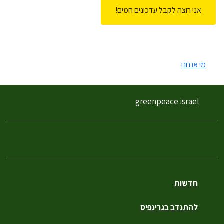
מי אנחנו
greenpeace israel
חדשות
להתנדב בגרינפיס