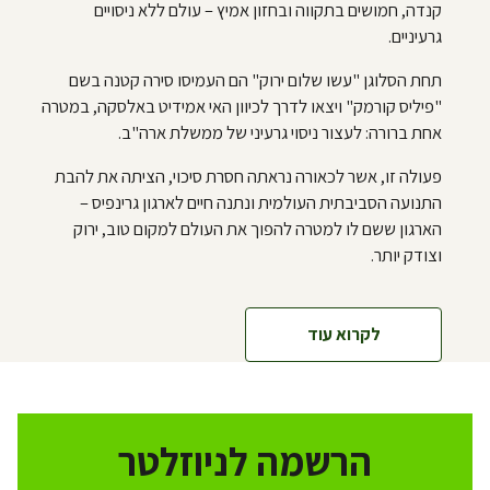
קנדה, חמושים בתקווה ובחזון אמיץ – עולם ללא ניסויים
גרעיניים.
תחת הסלוגן "עשו שלום ירוק" הם העמיסו סירה קטנה בשם
"פיליס קורמק" ויצאו לדרך לכיוון האי אמידיט באלסקה, במטרה
אחת ברורה: לעצור ניסוי גרעיני של ממשלת ארה"ב.
פעולה זו, אשר לכאורה נראתה חסרת סיכוי, הציתה את להבת
התנועה הסביבתית העולמית ונתנה חיים לארגון גרינפיס –
הארגון ששם לו למטרה להפוך את העולם למקום טוב, ירוק
וצודק יותר.
לקרוא עוד
הרשמה לניוזלטר