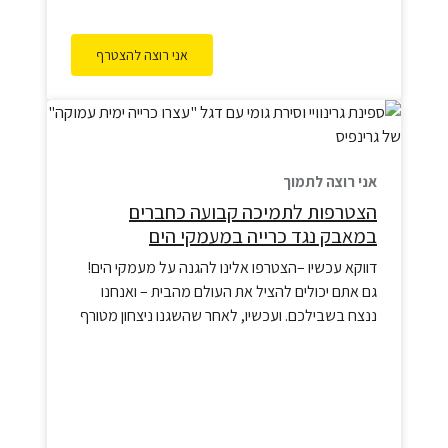
אני רוצה להצטרף
אני רוצה לתמוך
הצטרפות לתמיכה קבועה כחברים
במאבק נגד כרייה במעמקי הים
דווקא עכשיו –הצטרפו אלינו להגנה על מעמקי הים!
גם אתם יכולים להציל את העולם מהבית – ואנחנו
ננצח בשבילכם. ועכשיו, לאחר שהשגנו ניצחון מטורף
ויש לנו אמנת אוקיינוסים בינלאומית שמשמעותה
הפיכת 30% משטחי האוקיינוסים לשמורות ימיות עד
שנת 2030 – אנחנו חייבים להמשיך ולהיאבק נגד
תעשייה נצלנית של כרייה בעומק הים באזורים הלא
מוגנים, לוודא…