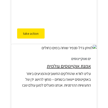
take action
ים ואוקיינוסים
אמנת אוקיינוסים עולמית
עלינו לוודא שהחלקים החשובים והפגיעים ביותר
באוקיינוסים יישארו בטוחים – מחוץ להישג ידן של
התעשיות ההרסניות. אנחנו פועלים למען עולם שבו
הימים והאוקיינוסים מוגנים, והחיים המרהיבים
והייחודיים שבהם, משגשגים, לא רק עבורם אלא עבור
כולנו.