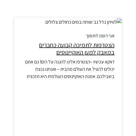
אני רוצה לתמוך
הצטרפות לתמיכה קבועה כחברים
במאבק למען האוקיינוסים
דווקא עכשיו –הצטרפו אלינו להגנה על הים! גם אתם
יכולים להציל את העולם מהבית – ואנחנו ננצח
בשבילכם. אמנת האוקיינוסים העולמית היא תזכורת
עוצמתית לכך שגם בעולם מפולג, ממשלות יכולות
להתאחד למען העתיד המשותף של כולנו. לאחר שנים
של מאבק ציבורי, הניצחון ההיסטורי הזה למען
האוקיינוסים הוא רק תחילתו של פרק חדש במסע שלנו
להגנה…