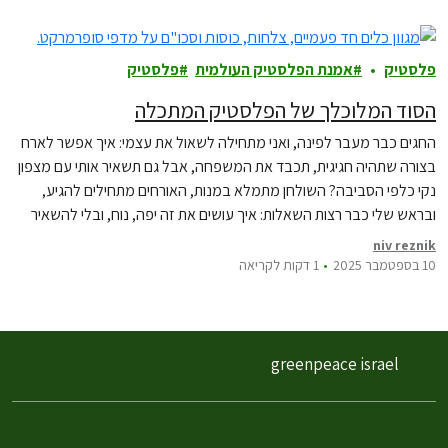
פלסטיק
אמנת הפלסטיק העולמית
פלסטיק
הסוד המלוכלך של הפלסטיק המתכלה
החגים כבר מעבר לפינה, ואני מתחילה לשאול את עצמי: איך אפשר לארח
בצורה שתהיה חגיגית, תכבד את המשפחה, אבל גם תשאיר אותי עם מצפון
נקי כלפי הסביבה? השולחן מתמלא במנות, האורחים מתחילים להגיע,
ובראש שלי כבר רצות השאלות: איך עושים את זה יפה, נוח, ובלי להשאיר
אחרינו הר של פסולת?
niv reznik
10 בספטמבר 2025
1 דקות לקריאה
greenpeace israel