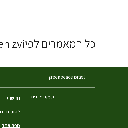
כל המאמרים לפיromy ben zvi
greenpeace israel
תעקבו אחרינו
חדשות
להתנדב בגר
פייסבוק
טוויטר
יוטיוב
אינסטגרם
טיקטוק
מפת אתר