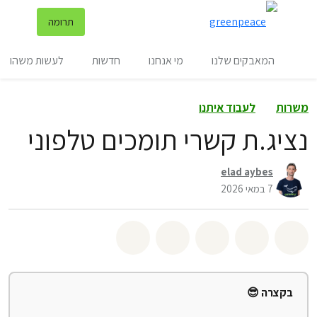
שינ
תרומה
תפריט
המאבקים שלנו
מי אנחנו
חדשות
לעשות משהו
משרות
לעבוד איתנו
נציג.ת קשרי תומכים טלפוני
elad aybes
7 במאי 2026
שיתוף whatsapp
שיתוף facebook
שיתוף twitter
שיתוף email
לשתף בbluesky
בקצרה 😎