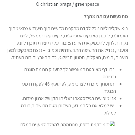
© christian braga / greenpeace
מה נעשה עם תרומתך?
ב-3 שקלים ליום נוכל לקדם מחקרים מדעיים תוך תיעוד עצמאי מתוך
האמזונס, לתכנן מאבקים אסטרטגים, לקיים קשרי ממשל, לייצר
נקודות לחץ, להעמיק את הידע הציבורי על ידי יצירת תוכן רלוונטי
ומעניין, נגדיל את החשיפה התקשורתית וכמובן – ננצח מאבקים למען
היערות, הימים, האקלים, המגוון הביולוגי, כדור הארץ ודורות העתיד.
זהו דף מאובטח המאפשר לך להעניק תרומה מוגנת
ובטוחה.
תרומתך מוכרת לצרכי מס, לפי סעיף 46 לפקודת מס
הכנסה.
אנו מופיעים בגיידסטאר ובעלי תו תקן של ארגון מידות.
יש למלא את כל המידע, השדות מטה הם שדות חובה
למילוי.