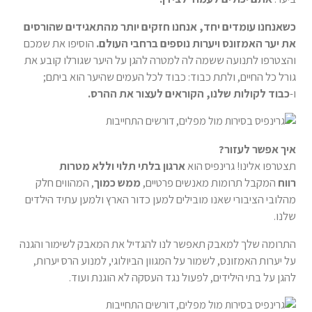
כשאנחנו עומדים יחד, אנחנו חזקים יותר מהתאגידים שהורסים
את יער האמזונס ויערות נוספים ברחבי העולם.
הוסיפו את שמכם
והצטרפו לתנועה ששמה לה למטרה להגן על היער שגורלו קובע את
גורל כל החיים, ולתת כבוד: כבוד לכל העמים שהיער הוא ביתם;
ו-
כבוד לקולות שלנו, הקוראים לעצור את ההרס.
איך אפשר לעזור?
תצטרפו אלינו! גרינפיס הוא
ארגון בלתי תלוי וללא מטרות
רווח
המקבל תרומות מאנשים פרטיים,
ממש כמוך
, המהווים חלק
מהלובי הציבורי שאנו מובילים למען כדור הארץ ולמען עתיד הילדים
שלנו.
התרומה שלך למאבק תאפשר לנו להגדיל את המאבק לשימור והגנה
על יערות האמזונס, לשמור על המגוון הביולוגי, למנוע הרס יערות,
להגן על בתי הילידים, לפעול נגד העסקה לא הוגנת ועוד.