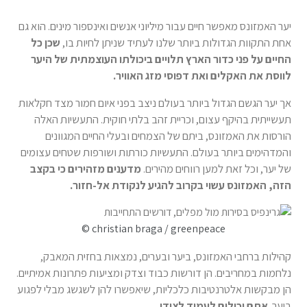
יער האמזונס מאפשר חיים עבור מיליוני אנשים ואינספור מינים. הוא גם
אחת התקוות הגדולות ביותר שלנו לעתיד שניתן לחיות בו,
שכן כל
החיים על פני כדור הארץ תלויים ביכולתו העוצמתית של היער
לווסת את האקלים ואת דפוסי מזג האוויר.
אך יער הגשם הגדול ביותר בעולם ניצב בפני איום חמור מצד חקלאות
תעשייתית בהיקף עצום, וכריית זהב בלתי חוקית. התעשיות האלה
הורסות את האמזונס, ביתם של הצמחים ובעלי החיים המגוונים
והמדהימים ביותר בעולם. התעשיות כורתות ושורפות שטחים עצומים
של יער, וכל זאת למען רווחים מהירים.
מדענים מזהירים כי בקצב
הזה, האמזונס עשוי בקרוב להגיע לנקודת אל-חזור.
© christian braga / greenpeace
קהילות ברחבי האמזונס, ביער ובערים, נמצאות בחזית המאבק,
נלחמות במחריבים. הן דורשות כבוד וצדק ומציעות פתרונות אמיתיים.
הן מבקשות אלטרנטיבות כלכליות, שיאפשרו להן לשגשג מבלי לפגוע
ביער.
אתם יכולים לעמוד לצידן.