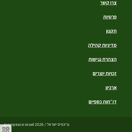
צרו קשר
פרטיות
תקנון
מדיניות קהילה
הצהרת נגישות
זכויות יוצרים
ארכיון
דו״חות כספיים
גרינפיס ישראל / greenpeace israel 2026
תנו לי לתרום!
⚥︎