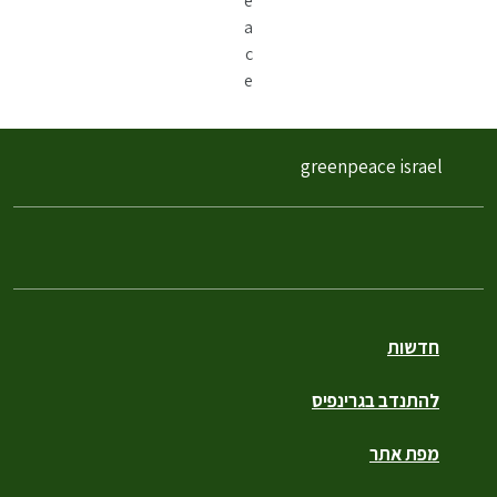
e
a
c
e
greenpeace israel
חדשות
להתנדב בגרינפיס
מפת אתר