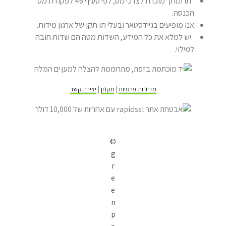
תרומתך מוכרת לצרכי מס, לפי סעיף 46 לפקודת מס
הכנסה.
אנו מופיעים בגיידסטאר ובעלי תו תקן של ארגון מידות.
יש למלא את כל המידע, השדות מטה הם שדות חובה
למילוי.
מדיניות פרטיות
|
תקנון
|
יצירת קשר
©
g
r
e
e
n
p