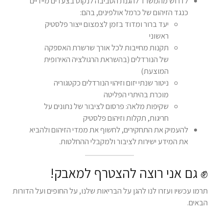
לדרוש מהמשרד להגנת הסביבה לנקוט בצעדים מיידיים
כנגד הזיהום של כרמל אולפינים, בהם:
יעד ברור ומדוד בזמן לצמצום ייצור פלסטיק
ראשוני
תקנות מחייבות לכל אורך שרשרת האספקה
של הנורדלים (בהשראת הרגולציה האירופית
המוצעת)
ניטור שנתי יזום וזיהוי הנורדלים כקטגוריה
מוכרת בהיתרי הפליטה
שקיפות מלאה: פרסום לציבור של נתונים על
חריגות, תקלות וזיהום פלסטיק
להעמיק את התחקירים, לחשוף את ממדי הזיהום ולהביא
את המידע ישירות לציבור ולמקבלי ההחלטות.
✊ גם אני רוצה להצטרף למאבק!
תרמו עכשיו ועזרו לנו להגן על הבריאות שלנו, על החופים ועל הדורות
הבאים.