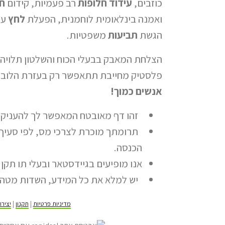
כוזבים,
עידוד חלופות
רב פעמיות, קידום
ח
ואמנה בינלאומית לוחמנית, הפעלת
לחץ
על
הגשת
תביעות
משפטיות.
הצלחת המאבק בבעלי הכוח והשלטון תלויה
פלסטיק מחייבת תתאפשר רק בעזרת הלובי ה
אנשים כמוך!
זהו דף מאובטח המאפשר לך להעניק ת
הכנסה.
אנו מופיעים בגיידסטאר ובעלי תו תקן 
יש למלא את כל המידע, השדות מטה ה
מדיניות פרטיות
|
תקנון
|
יציר