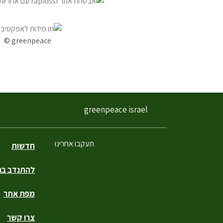
© greenpeace
greenpeace israel
תעקבו אחרינו
חדשות
להתנדב בגר
פייסבוק
טוויטר
יוטיוב
אינסטגרם
טיקטוק
מפת אתר
צרו קשר