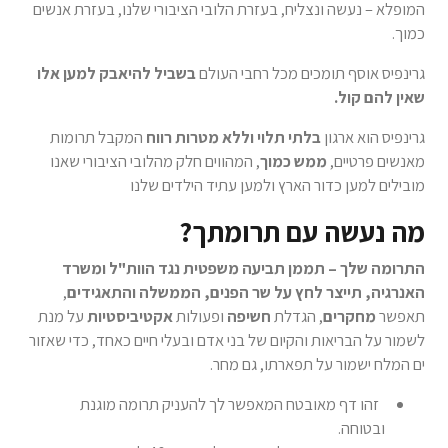
המופלא – נעשה ונצליח, בעזרת הלובי הציבורי שלנו, בעזרת אנשים
כמוך.
גרינפיס אוסף תומכים מכל רחבי העולם
בשביל להיאבק למען אלו
שאין להם קול.
גרינפיס הוא ארגון
בלתי תלוי וללא מטרות רווח
המקבל תרומות
מאנשים פרטיים,
ממש כמוך
, המהווים חלק מהלובי הציבורי שאנו
מובילים למען כדור הארץ ולמען עתיד הילדים שלנו
מה נעשה עם תרומתך?
התרומה שלך – תממן תביעה משפטית נגד הוות"ל ומשרד
האנרגיה, תייצר לחץ על שר הפנים, הממשלה והתאגידים
,
תאפשר
מחקרים
, הגדלת
חשיפה
ופעולות
אקטיביסטיות
על מנת
לשמור על הבריאות והקיום של בני אדם ובעלי חיים כאחד, כדי שאזור
ים המלח ישמור על תפארתו, גם מחר.
זהו דף מאובטח המאפשר לך להעניק תרומה מוגנת
ובטוחה.