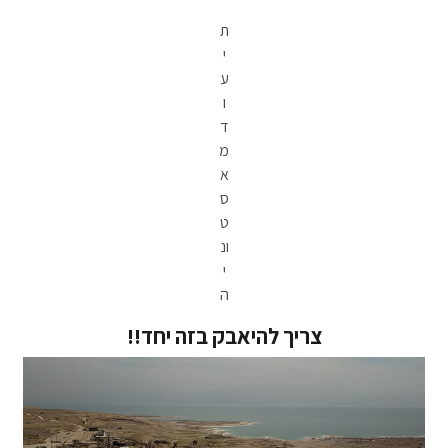
ת
י
ע
ו
ד
מ
א
ס
ט
ונ
י
ה
צריך להיאבק בזה יחד!!