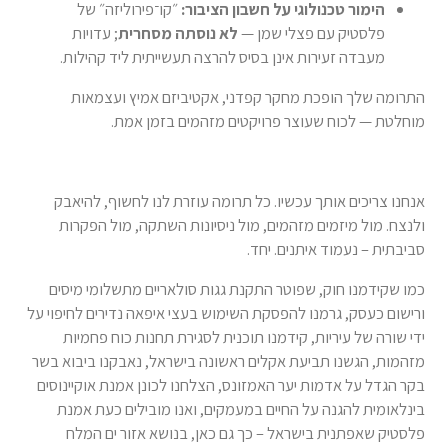
הימור טכנולוגי על חשבון הציבור:
״קו־פירוליזה״ של
פלסטיק עם פצלי שמן —
לא נוסתה מסחרית
; עדויות
מעבדה זעירות אינן בסיס להרצה תעשייתית ליד קהילות.
התרומה שלך הופכת מחקר קפדני, אקטיביזם אמיץ ועצמאות
מוחלטת — לכוח שעוצר פרויקטים מזהמים בזמן אמת.
אנחנו צריכים אותך עכשיו. כל תרומה עוזרת לנו לחשוף, להיאבק
ולנצח. מול מיזמים מזהמים, מול ניסיונות השתקה, מול הפקרות
סביבתית – נעמוד איתנים. יחד.
כמו שקידמנו חוק, שפוטר התקנת גגות סולאריים מתשלומי מיסים
ורישום כעסק, גרמנו להפסקת השימוש בעצי איפאה נדירים לחיפוי על
ידי שורה של עיריות, קידמנו תוכנית לסגירת תחנות כוח פחמיות
מזהמות, הגשנו תביעת אקלים ראשונה בישראל, נאבקנו ביבוא בשר
בקר הגדל על אדמות יער האמזונס, הצלחנו לכונן אמנת אוקיינוסים
בינלאומית להגנה על החיים במעמקים, ואנו מובילים כעת אמנת
פלסטיק שאפתנית בישראל – כך גם כאן, בנושא אזור ים המלח