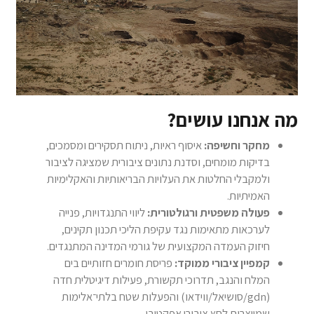
מה אנחנו עושים?
מחקר וחשיפה:
איסוף ראיות, ניתוח תסקירים ומסמכים,
בדיקות מומחים, וסדנת נתונים ציבורית שמציגה לציבור
ולמקבלי החלטות את העלויות הבריאותיות והאקלימיות
האמיתיות.
פעולה משפטית ורגולטורית:
ליווי התנגדויות, פנייה
לערכאות מתאימות נגד עקיפת הליכי תכנון תקינים,
חיזוק העמדה המקצועית של גורמי המדינה המתנגדים.
קמפיין ציבורי ממוקד:
פריסת חומרים חזותיים בים
המלח והנגב, תדרוכי תקשורת, פעילות דיגיטלית חדה
(gdn/סושיאל/ווידאו) והפעלות שטח בלתי־אלימות
שמייצרות לחץ ציבורי אפקטיבי.