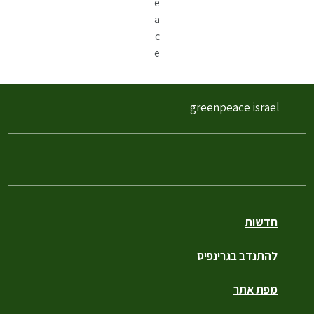
e
a
c
e
greenpeace israel
חדשות
להתנדב בגרינפיס
מפת אתר