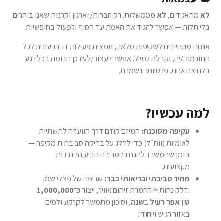
לא
מתאגידים,
לא
מממשלות. רק חברות/י ארגון וקרנות שאנו בוחרים.
בלי תלות — אפשר להגיד את האמת עד הסוף ולפעול בחופשיות.
אנחנו מתחייבים לשקיפות מלאה, תמצית פעילות דו-רבעונית לכל
התורמות/ים, וקבלה למייל. אפשר לעצור/לעדכן תרומה בכל רגע
בלחיצה אחת. פרטיותך נשמרת.
למה עכשיו?
עקיפה מסוכנת:
המיזם קודם דרך הוועדה לתשתיות
לאומיות (וות״ל) כדי לדלג על בדיקה סביבתית מקיפה —
בזמן שהמשרד להגנת הסביבה הביע התנגדות
מקצועית.
מחיר סביבתי ובריאותי כבד:
שריפה של פצלי שמן
ודלק נחות ≈ החמרת זיהום אוויר, ייצור
כ־1,000,000
טון אפר רעיל בשנה
, וסיכון מתמשך לקרקע ולמים
באזור רגיש וייחודי.