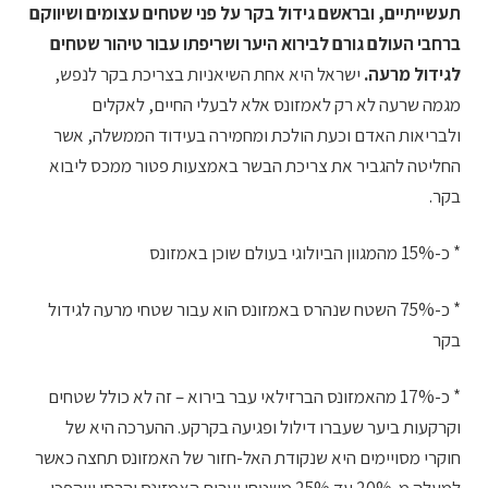
תעשייתיים, ובראשם גידול בקר על פני שטחים עצומים ושיווקם
ברחבי העולם גורם לבירוא היער ושריפתו עבור טיהור שטחים
לגידול מרעה.
ישראל היא אחת השיאניות בצריכת בקר לנפש,
מגמה שרעה לא רק לאמזונס אלא לבעלי החיים, לאקלים
ולבריאות האדם וכעת הולכת ומחמירה בעידוד הממשלה, אשר
החליטה להגביר את צריכת הבשר באמצעות פטור ממכס ליבוא
בקר.
* כ-15% מהמגוון הביולוגי בעולם שוכן באמזונס
* כ-75% השטח שנהרס באמזונס הוא עבור שטחי מרעה לגידול
בקר
* כ-17% מהאמזונס הברזילאי עבר בירוא – זה לא כולל שטחים
וקרקעות ביער שעברו דילול ופגיעה בקרקע. ההערכה היא של
חוקרי מסויימים היא שנקודת האל-חזור של האמזונס תחצה כאשר
למעלה מ-20% עד 25% משטחי יערות האמזונס יהרסו וייהפכו