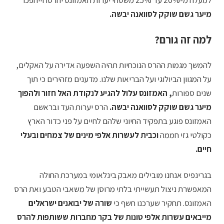
מיער גשם שוקק לסוואנה יבשה.
למה זה גורם?
להמשך מגמות ההרס הנוכחיות תהיה השפעה אדירה על האקלים,
על המגוון הביולוגי ועל הבריאות שלנו. מדענים מזהירים כי תוך
שנים ספורות
, האמזונס עלול להגיע לנקודת האל חזור ולהפוך
מיער גשם שוקק לסוואנה יבשה.
הרס יערות העד ובראשם
האמזונס פוגע בתפקיד החיוני שלהם לחיים על פני כדור הארץ
כקולטי גזי חממה
וכבית לעשרות אלפי מינים של צמחים ובעלי
חיים.
בגרינפיס אנחנו מובילים מאבק בינלאומי במערכת החולה
המאפשרת ניצול תעשייתי בלתי מרוסן של משאבי הטבע ואת הרס
האמזונס. תחקיר שערכנו חשף כי
שורה של יבואנים ישראלים
מייבאים עשרות אלפי טונות של בקר מחברות ששותפות להרס