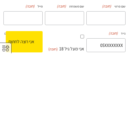
(חובה)
(חובה)
(חובה)
שם פרטי
שם משפחה
מייל
over18
(חובה)
נייד
אנחנו נתקשר לוודא שמדובר באדם
(חובה)
ולא בבוט
⚥︎
אני מעל גיל 18
(חובה)