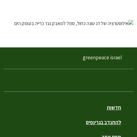
greenpeace israel
חדשות
להתנדב בגרינפיס
מפת אתר