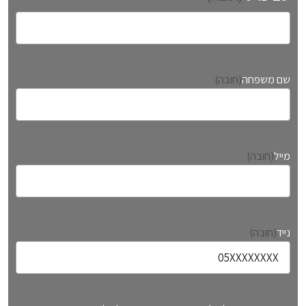
ש
ם
שם משפחה
(חובה)
פ
ר
ט
י
מייל
(חובה)
נייד
(חובה)