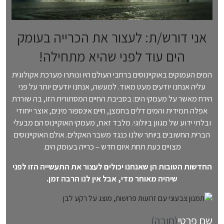
)
אני דורש/ת: לעצור את הכרייה בעומק
הים עוד לפני שהיא מתחילה!
המים העמוקים באוקיינוסים ברחבי העולם היו ונותרו מערכת אקולוגית
עליה אנחנו יודעים מעט מאוד. למעשה, אנחנו יודעים יותר על פני
הירח מאשר על מעמקי הים: בסביבת החיים המסתורית הזו, בה שוררת
אפלה תמידית והמים דלים בחמצן, חיים אינספור מינים, אוצר ייחודי
ובלתי ידוע של מגוון ביולוגי. מלבד זאת, מעמקי האוקיינוס הם מבעלי
הברית החשובים ביותר שלנו כנגד משבר האקלים. אולם האוקיינוסים
מצויים כעת תחת איום חדש – כרייה בעומק הים.
החדשות הטובות הן שאנחנו יכולים לעצור את התעשייה הזו לפני
שיהיה מאוחר מדי, אבל אין לנו הרבה זמן.
שם פרטי
(חובה)