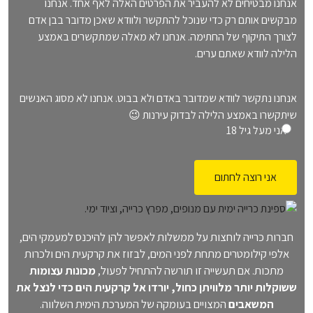
אנחנו מבטיחים לא להעביר את הפרטים האלה לאף אחד. אנחנו
מבקשים אותם רק כדי שנוכל להתקשר ולוודא שאכן מדובר בבן אדם
לצורך התיקוף של החתימה. אנחנו לא מאלה שמתקשרים באמצע
הלילה לוודא שאתם ערים.
o
אנחנו נתקשר לוודא שמדובר באדם ולא בבוט. אנחנו לא מסוג האנשים
שיתקשרו באמצע הלילה לבדוק עירנות 😉
v
אני מעל גיל 18
e
r
1
8
(
חברות כרייה לוחצות על ממשלות לאפשר להן להיכנס למעמקי הים,
אלפי קילומטרים מתחת לפני המים, לבזוז את קרקעית הים ולכרות
ח
מתכות. אם תעשייה זו תורשה להתחיל לפעול,
מכונות עצומות
ו
ששוקלות יותר מלוויתן כחול, יורדו אל קרקעית הים כדי לנצל את
ב
המשאבים
המצויים בעומקה של המערכת הימית השלווה.