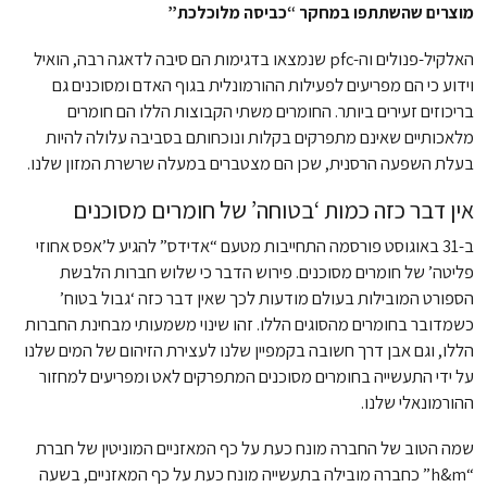
מוצרים שהשתתפו במחקר “כביסה מלוכלכת”
האלקיל-פנולים וה-pfc שנמצאו בדגימות הם סיבה לדאגה רבה, הואיל
וידוע כי הם מפריעים לפעילות ההורמונלית בגוף האדם ומסוכנים גם
בריכוזים זעירים ביותר. החומרים משתי הקבוצות הללו הם חומרים
מלאכותיים שאינם מתפרקים בקלות ונוכחותם בסביבה עלולה להיות
בעלת השפעה הרסנית, שכן הם מצטברים במעלה שרשרת המזון שלנו.
אין דבר כזה כמות ‘בטוחה’ של חומרים מסוכנים
ב-31 באוגוסט פורסמה התחייבות מטעם “אדידס” להגיע ל’אפס אחוזי
פליטה’ של חומרים מסוכנים. פירוש הדבר כי שלוש חברות הלבשת
הספורט המובילות בעולם מודעות לכך שאין דבר כזה ‘גבול בטוח’
כשמדובר בחומרים מהסוגים הללו. זהו שינוי משמעותי מבחינת החברות
הללו, וגם אבן דרך חשובה בקמפיין שלנו לעצירת הזיהום של המים שלנו
על ידי התעשייה בחומרים מסוכנים המתפרקים לאט ומפריעים למחזור
ההורמונאלי שלנו.
שמה הטוב של החברה מונח כעת על כף המאזניים המוניטין של חברת
“h&m” כחברה מובילה בתעשייה מונח כעת על כף המאזניים, בשעה