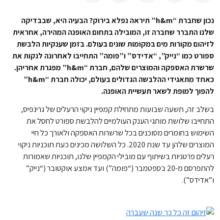
נכון שחברת “h&m” תיראה נפלא בירוק? הבעיה היא, שבבדיקה
שלנו התברר שחברה זו, המובילה בתחום האופנה המהירה, אחראית
לזיהום מקורות מים במקומות שונים בעולם. בזמן שענקיות הלבשת
ספורט כמו “נייק”, “אדידס” ו”פומה” התחייבו לאחרונה לנקות את
שרשרת האספקה והמוצרים שלהם, חברת “h&m” מפגרת אחריהן.
כאחד מתאגידי ההלבשה הגדולים בעולם, יכולה חברת “h&m”
להפוך למופת לשאר תעשיית האופנה.
בשלב זה, תשעה שבועות מתחילת קמפיין ניקוי הרעלים של גרינפיס,
התחייבו שלושת מותגי הענק העולמיים להלבשת ספורט לחסל את
השימוש בחומרים מסוכנים בכל שרשרות האספקה ולאורך כל חיי
המוצרים שלהן עד שנת 2020. כל השלושה מכינים כעת תוכניות ניקוי
רעלים פרטניות בשיתוף עם מובילי הקמפיין שלנו, תוכניות שאמורות
להתפרסם מ-20 בספטמבר (“פומה”) ועד אמצע אוקטובר (“נייק”
ו”אדידס”).