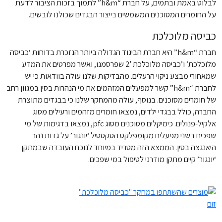
לבלוט באמת ובתמים, על חברת “h&m” לתמוך בזכות הציבור לדעת
על החומרים המסוכנים המשמשים בייצור הבגדים שכולנו לובשים.
כביסה מלוכלכת
חברת “h&m” היא חברת הביגוד הגדולה ביותר הנזכרת בדוחות ‘כביסה
מלוכלכת’ ו’כביסה מלוכלכת 2′ שפרסמנו, ואשר מפרטים את המדע
שמאחורי מבצע ניקוי הרעלים. מהבדיקות שלנו עולה בוודאות כי יש
לחברת “h&m” קשר למפעלים המזהמים את מי הנהרות בסין במגוון רחב
של חומרים מסוכנים. בנוסף, עולה מהמחקר שלנו כי בבגדים מתוצרת
החברה, כולל בבגדי ילדים, נמצאו חומרים מזהמים ורעילים מסוג
אלקיל-פנולים. כימיקלים מסוכנים מסוג pfc, נמצאו בדגימות של מי
שפכים בשני מפעלים מקומפלקס הטקסטיל ‘יונגור’ על גדות נהר
היאנגצה בסין. הממצא הזה מטריד במיוחד לנוכח העובדה שבמתקן
‘יונגור’ קיים מתקן מודרני לטיפול במי שפכים.
זום