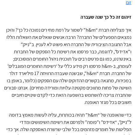
זום
זיהום זה כל כך שנה שעברה
איך מצליחה חברת “h&m” לשמור על רמת מחי רים נמוכה כל כך? והיכן
נמצאים המפעלים של החברה? הרבה אנשים שואלים את השאלות הללו
אבל התגובה הציבורית של החברה היא פשוט לא לעניין. ב”נייק”
ו”אדידס”, לדוגמה, כבר פרסמו את רשימת כל הספקים של החברות
באינטרנט, כמו גם פרטים רבים על תוכנית ניהול החומרים המסוכנים;
לעומתן, ב-h&m פרסמו רק מידע כללי על ‘רשימת החומרים המוגבלים’
של החברה. חברת “h&m”, שבשנה שעברה הרוויחה 17 מיליארד דולר
במכירות, מתגאה בקשרים ההדוקים שלה עם הספקים (כלומר, באופן בו
השיטה של פחות מתווכים מקטינה עלויות ומורידה מחירים). אנחנו סבורים
שהחברה צריכה להשתמש בהשפעה הזאת כדי לקדם שינויים חיוביים
חשובים בכל מגזר האופנה.
כדי שהאופנה של “h&m” תהיה בכותרות, עליה לעשות מאמץ בדומה
ל”נייק”, “אדידס” ו”פומה” ולפרסם את רשימת השימושים ומדדי
הפליטות של חומרים מזהמים בכל שלבי שרשרת האספקה שלה. אך כדי