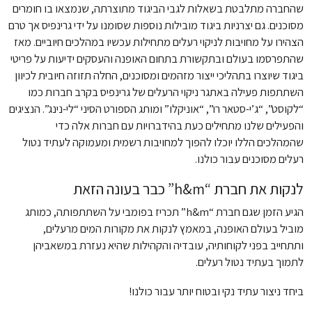
שהחברה מתלבטת בשאלות לגבי הביגוד מתוצרתה, שנמצאו בו חומרים
מסוכנים. גם יצרניות ביגוד מובילות נוספות שסומנו על ידי גרינפיס אך טרם
הצהירו על מחויבות לניקוי רעלים מתחילות עכשיו במהלכים חיוביים. מאז
שהתפרסמו בעולם ובתקשורת בתחום האופנה והעסקים ידיעות על פריטי
ביגוד שיוצרו בתהליכי ייצור מזהמים ומסוכנים, החלה תזוזה חיובית לכיוון
השתתפות פעילה באתגר ניקוי הרעלים של גרינפיס בקרב חברות כמו
“לקוסט”, “ג’י-סטאר רו”, “אוניקלו” ומותג הספורט הסיני “לי-נינג”. הנציגים
והפעילים שלנו מתחילים כעת בהידברויות עם חברות אלה כדי
שהמהלכים הללו יוכלו להפוך למחויבות רשמית ומעמוקה לעתיד נטול
רעלים מסוכנים עבור כולנו.
לנקות את חברת “h&m” כבר בעונה הזאת
הגיע הזמן שגם חברת “h&m” תכריז בפומבי על השתתפותה, כמותג
מוביל בעולם האופנה, במאמץ לנקות את מקורות המים מרעלים,
ותתחייב בפני לקוחותיה, עובדיה והקהילות שהיא נעזרת במשאביהן
לתמוך בעתיד נטול רעלים.
ביחד ניצור עתיד נקי ובטוח יותר עבור כולנו!