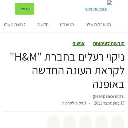
שינ
תרומה
תפריט
המאבקים שלנו
מי אנחנו
חדשות
לעשות משהו
הודעות לעיתונות
אנשים
ניקוי רעלים בחברת "H&M"
לקראת העונה החדשה
באופנה
greenpeace israel
15 בספטמבר 2011
•
3 דקות לקריאה
שיתוף whatsapp
שיתוף facebook
שיתוף twitter
שיתוף email
לשתף בbluesky