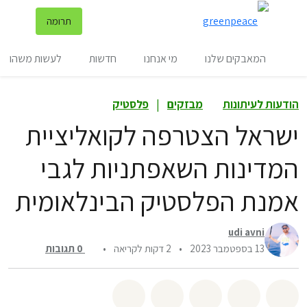
שינ
תרומה
תפריט
המאבקים שלנו
מי אנחנו
חדשות
לעשות משהו
הודעות לעיתונות
מבזקים
|
פלסטיק
ישראל הצטרפה לקואליציית
המדינות השאפתניות לגבי
אמנת הפלסטיק הבינלאומית
udi avni
13 בספטמבר 2023
•
2 דקות לקריאה
•
0
תגובות
שיתוף whatsapp
שיתוף facebook
שיתוף twitter
שיתוף email
לשתף בbluesky