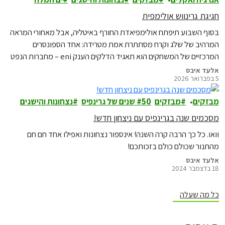
חגיגת גרינווש אולימפית
בסוף השבוע תיפתח אולימפיאדת החורף באיטליה, אבל מאחורי המראה
המרהיב של שלג וקרח מסתתרת אמת מטרידה: אחד הספונסרים
המרכזיים של המשחקים הוא תאגיד הדלקים הענק eni – מחברות הנפט
והגז המזהמות בעולם, שפעילה גם במזרח התיכון.
אלעד איבס
5 בפברואר 2026
מבזקים
מבזקים
50 שנים של גרינפיס
נצחונות והישגים
מסכמים שנה בגרינפיס עם ניצחון חדש!
וואו. כל כך הרבה קרה השנה! אינספור נצחונות ואפילו אחד חם חם
מהתנור שכולם כולם בזכותכם!
אלעד איבס
18 בדצמבר 2024
כל מה שעלה