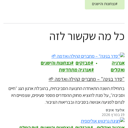
#
נצחונות והישגים
כל מה שקשור לזה
אנרגיה
מבזקים
נצחונות והישגים
ואקלים
אנרגיה מתחדשת
"סדר בגינה" – מחברים קהילה ואדמה 🌱
בתחילת השנה התאחדה התנועה הסביבתית, בהובלת ארגון הגג ״חיים
וסביבה״, על מנת להוציא מחוק ההסדרים מספר סעיפים, שצפויים היו
לגרום לפגיעה אנושה בסביבה ובבריאות הציבור.
אלעד איבס
19 במרץ 2026
אנרגיה ואקלים
מבזקים
נצחונות והישגים
ים המלח