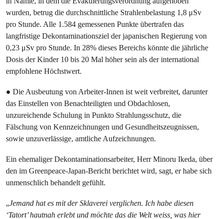
in Namie, in dem die Evakuierungsverordnung aufgehoben
wurden, betrug die durchschnittliche Strahlenbelastung 1,8 μSv
pro Stunde. Alle 1.584 gemessenen Punkte übertrafen das
langfristige Dekontaminationsziel der japanischen Regierung von
0,23 μSv pro Stunde. In 28% dieses Bereichs könnte die jährliche
Dosis der Kinder 10 bis 20 Mal höher sein als der international
empfohlene Höchstwert.
● Die Ausbeutung von Arbeiter-Innen ist weit verbreitet, darunter
das Einstellen von Benachteiligten und Obdachlosen,
unzureichende Schulung in Punkto Strahlungsschutz, die
Fälschung von Kennzeichnungen und Gesundheitszeugnissen,
sowie unzuverlässige, amtliche Aufzeichnungen.
Ein ehemaliger Dekontaminationsarbeiter, Herr Minoru Ikeda, über
den im Greenpeace-Japan-Bericht berichtet wird, sagt, er habe sich
unmenschlich behandelt gefühlt.
„​
Jemand hat es mit der Sklaverei verglichen. Ich habe diesen
‘Tatort’ hautnah erlebt und möchte das die Welt weiss, was hier