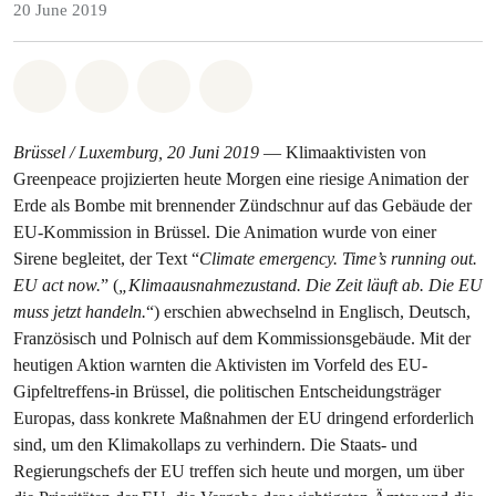
20 June 2019
Share on Whatsapp
Share on Facebook
Share via Email
Share on Bluesky
Brüssel / Luxemburg, 20 Juni 2019
— Klimaaktivisten von
Greenpeace projizierten heute Morgen eine riesige Animation der
Erde als Bombe mit brennender Zündschnur auf das Gebäude der
EU-Kommission in Brüssel. Die Animation wurde von einer
Sirene begleitet, der Text “
Climate emergency. Time’s running out.
EU act now.
” (
„Klimaausnahmezustand. Die Zeit läuft ab. Die EU
muss jetzt handeln.
“) erschien abwechselnd in Englisch, Deutsch,
Französisch und Polnisch auf dem Kommissionsgebäude. Mit der
heutigen Aktion warnten die Aktivisten im Vorfeld des EU-
Gipfeltreffens-in Brüssel, die politischen Entscheidungsträger
Europas, dass konkrete Maßnahmen der EU dringend erforderlich
sind, um den Klimakollaps zu verhindern. Die Staats- und
Regierungschefs der EU treffen sich heute und morgen, um über