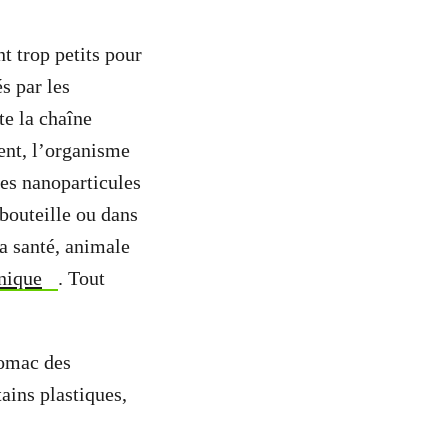
t trop petits pour
és par les
te la chaîne
nt, l’organisme
es nanoparticules
 bouteille ou dans
la santé, animale
unique
. Tout
tomac des
ains plastiques,