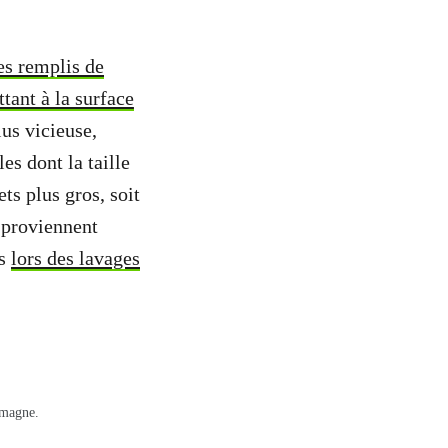
es remplis de
ttant à la surface
lus vicieuse,
es dont la taille
ets plus gros, soit
 proviennent
es
lors des lavages
emagne.