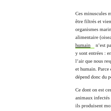
Ces minuscules mo
être filtrés et vi
organismes marins
alimentaire (ois
humain
n’est pa
y sont entrées : e
l’air que nous re
et humain. Parce 
dépend donc du po
Ce dont on est ce
animaux infectés s
ils produisent m