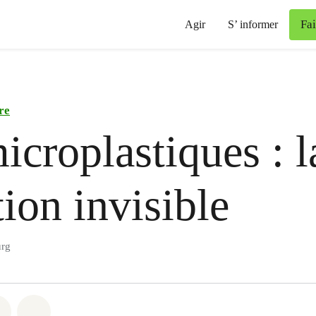
Fa
Agir
S’ informer
re
icroplastiques : l
tion invisible
rg
atsapp
on Facebook
Share via Email
Share on Bluesky