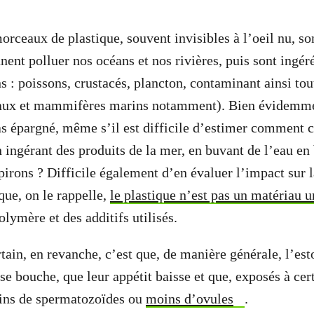
rceaux de plastique, souvent invisibles à l’oeil nu, son
ennent polluer nos océans et nos rivières, puis sont ingér
 : poissons, crustacés, plancton, contaminant ainsi tou
eaux et mammifères marins notamment). Bien évidemme
s épargné, même s’il est difficile d’estimer comment c
n ingérant des produits de la mer, en buvant de l’eau en
spirons ? Difficile également d’en évaluer l’impact sur 
que, on le rappelle,
le plastique n’est pas un matériau 
lymère et des additifs utilisés.
rtain, en revanche, c’est que, de manière générale, l’es
e bouche, que leur appétit baisse et que, exposés à cert
oins de spermatozoïdes ou
moins d’ovules
.