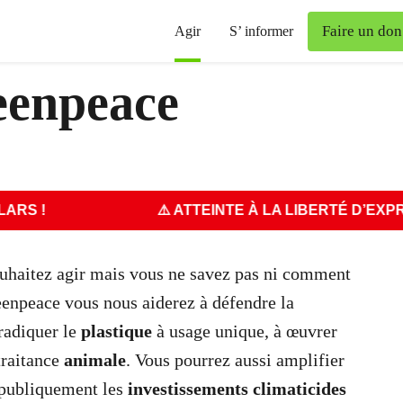
Faire un don
Agir
S’ informer
eenpeace
⚠️ ATTEINTE À LA LIBERTÉ D’EXPRESSIO
ouhaitez agir mais vous ne savez pas ni comment
enpeace vous nous aiderez à défendre la
éradiquer le
plastique
à usage unique, à œuvrer
traitance
animale
. Vous pourrez aussi amplifier
 publiquement les
investissements climaticides