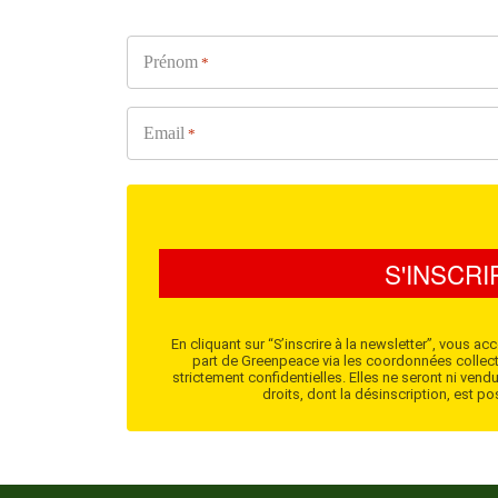
Prénom
*
Email
*
S'INSCR
En cliquant sur “S’inscrire à la newsletter”, vous
part de Greenpeace via les coordonnées collect
strictement confidentielles. Elles ne seront ni ve
droits, dont la désinscription, est p