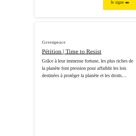
Je signe ✒️
Greenpeace
Pétition | Time to Resist
Grâce à leur immense fortune, les plus riches de
la planète font pression pour affaiblir les lois
destinées à protéger la planète et les droits
humains, financent des candidats qui servent
leurs intérêts et prennent le contrôle des médias
pour modeler la réalité à leur avantage.