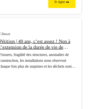
Je signe ✒️
Climat
Pétition | 40 ans, c’est assez ! Non à
l’extension de la durée de vie de
Cattenom
Fissures, fragilité des structures, anomalies de
construction, les installations nous réservent
chaque fois plus de surprises et les déchets sont
ingérables. Pourtant, la France et la Belgique ont
les moyens financiers, techniques et humains
d’abandonner le nucléaire. Il leur manque la
volonté politique. Exigeons-la !