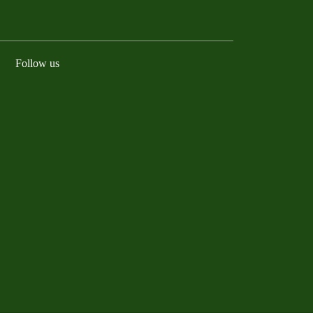
Follow us
Facebook
Instagram
YouTube
LinkedIn
TikTok
Bluesky
Threads