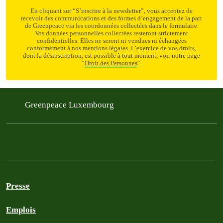
En cliquant sur “S’inscrire à la newsletter”, vous acceptez de
recevoir des communications et des formes d’engagement de la part
de Greenpeace via les coordonnées collectées dans le formulaire.
Vos données personnelles collectées resteront strictement
confidentielles. Elles ne seront ni vendues ni échangées
conformément à nos mentions légales. L’exercice de vos droits,
dont la désinscription, est possible à tout moment, voir notre page
“
Droit des Personnes
“.
Greenpeace Luxembourg
Presse
Emplois