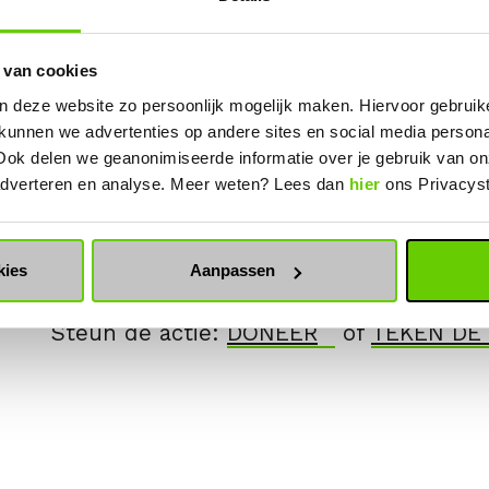
vertrekken.
We protesteerden op deze plek, omdat 
 van cookies
de luchtvaart pijnlijk duidelijk is. Bijna
n deze website zo persoonlijk mogelijk maken. Hiervoor gebrui
nooit. Slechts 8% vliegt abnormaal veel
 kunnen we advertenties op andere sites en social media person
allemaal, die op het spel staat. Is dat e
Ook delen we geanonimiseerde informatie over je gebruik van on
 adverteren en analyse. Meer weten? Lees dan
hier
ons Privacys
vandaag:
Bullshitvluchten van de baan
We willen minder vluchten, meer treine
kies
Aanpassen
korte vluchten, bijvoorbeeld naar Brussel
Steun de actie:
DONEER
of
TEKEN DE 