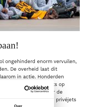
baan!
hol ongehinderd enorm vervuilen,
n. De overheid laat dit
aarom in actie. Honderden
t platform voor privéjets op
e jets en fietsten over de
men dat er vervuilende privéjets
Over