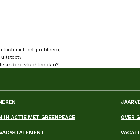
jn toch niet het probleem,
uitstoot?
r de andere vluchten dan?
NEREN
JAARV
M IN ACTIE MET GREENPEACE
OVER 
ky
IVACYSTATEMENT
VACAT