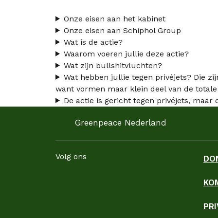
Onze eisen aan het kabinet
Onze eisen aan Schiphol Group
Wat is de actie?
Waarom voeren jullie deze actie?
Wat zijn bullshitvluchten?
Wat hebben jullie tegen privéjets? Die zi
want vormen maar klein deel van de totale 
De actie is gericht tegen privéjets, maa
Greenpeace Nederland
Volg ons
DO
KO
Facebook
Instagram
LinkedIn
YouTube
WhatsApp
TikTok
Threads
Blues
PR