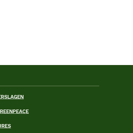
ERSLAGEN
GREENPEACE
URES