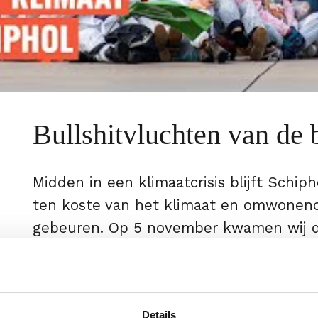
Bullshitvluchten van de 
Midden in een klimaatcrisis blijft Schip
ten koste van het klimaat en omwonende
gebeuren. Op 5 november kwamen wij d
actievoerders liepen of fietsten naar he
Schiphol. We zaten onder de geparkeerd
taxibaan, om zo lang mogelijk te voorko
Details