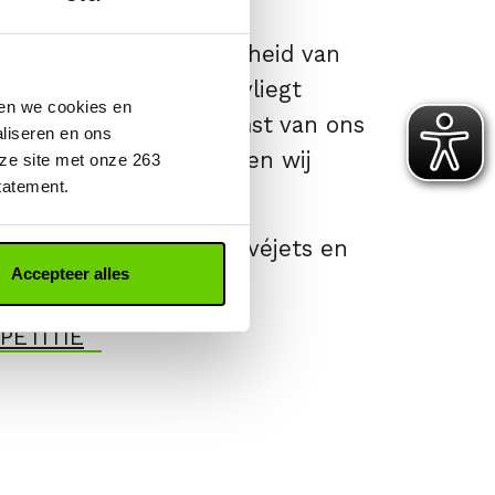
hier de onrechtvaardigheid van
 de helft van Nederland vliegt
ken we cookies en
. Maar het is de toekomst van ons
aliseren en ons
erlijk? Nee! Daarom riepen wij
ze site met onze 263
tatement.
!
n en een verbod op privéjets en
Accepteer alles
 of Parijs.
PETITIE