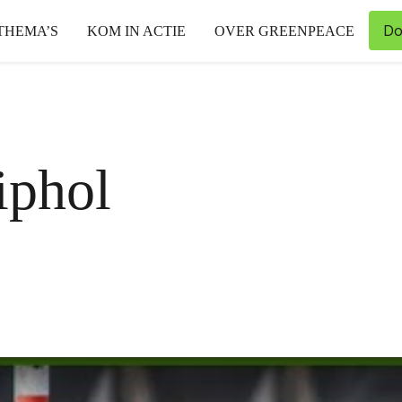
Do
THEMA’S
KOM IN ACTIE
OVER GREENPEACE
iphol