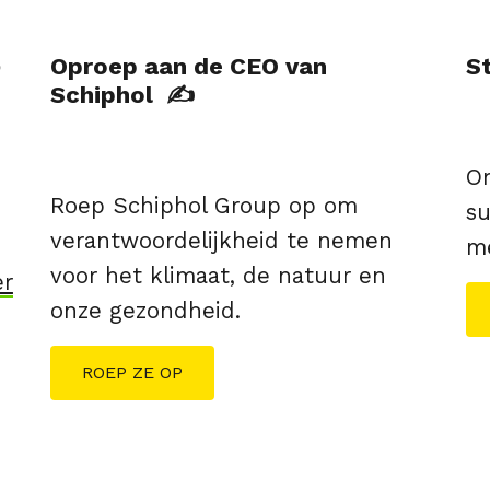
Oproep aan de CEO van
S
Schiphol ✍️
On
Roep Schiphol Group op om
su
verantwoordelijkheid te nemen
me
voor het klimaat, de natuur en
er
onze gezondheid.
ROEP ZE OP