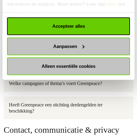
adverteren en analyse. Meer weten? Lees dan
hier
ons
Wat is het RSIN nummer van Greenpeace?
Privacystatement.
Accepteer alles
Hoe werkt Greenpeace samen met de Nationale Postcode
Loterij?
Aanpassen
Wat doet Greenpeace tegen ontbossing, grote vervuilers
en klimaatverandering?
Alleen essentiële cookies
Welke campagnes of thema’s voert Greenpeace?
Heeft Greenpeace een stichting derdengelden ter
beschikking?
Contact, communicatie & privacy