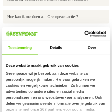
Hoe kan ik meedoen aan Greenpeace-acties?
Op welke manieren kan ik Greenpeace steunen?
Toestemming
Details
Over
Hoe blijf ik op de hoogte van acties en ontwikkelingen?
Deze website maakt gebruik van cookies
Over de organisatie
Greenpeace wil je bezoek aan deze website zo
persoonlijk mogelijk maken. Hiervoor gebruiken we
Is Greenpeace een ANBI?
cookies en vergelijkbare technieken. Zo kunnen we
advertenties op andere sites en social media
personaliseren en ons websiteverkeer analyseren. Ook
Heeft Greenpeace een CBF keurmerk?
delen we geanonimiseerde informatie over je gebruik van
onze site met onze 263 partners voor social media,