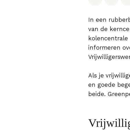
In een rubber
van de kernce
kolencentrale
informeren ov
Vrijwilligerswe
Als je vrijwill
en goede begele
beide. Greenpe
Vrijwilli