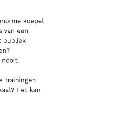
 enorme koepel
s van een
t publiek
len?
 nooit.
le trainingen
okaal? Het kan