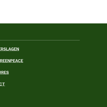
ERSLAGEN
GREENPEACE
URES
CT