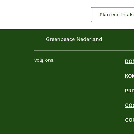
Plan een intak
Greenpeace Nederland
Volg ons
DO
KO
Facebook
Instagram
LinkedIn
YouTube
WhatsApp
TikTok
Threads
Blues
PR
CO
CO