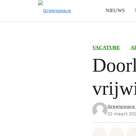
NIEUWS
VACATURE
A
Door
vrijw
Greenpeace
23 maart 20
Deel op W
Deel 