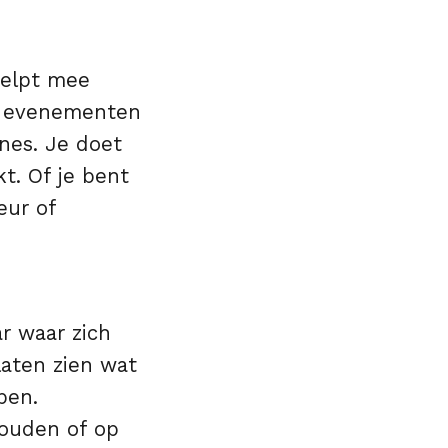
helpt mee
ns evenementen
es. Je doet
t. Of je bent
eur of
r waar zich
aten zien wat
pen.
houden of op