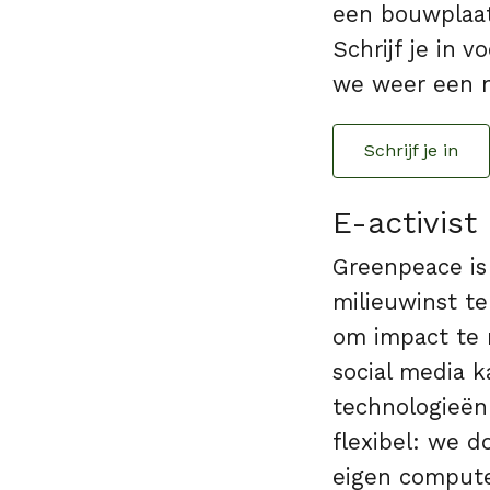
een bouwplaat
Schrijf je in v
we weer een n
Schrijf je in
E-activist
Greenpeace is
milieuwinst te
om impact te 
social media 
technologieën 
flexibel: we 
eigen computer