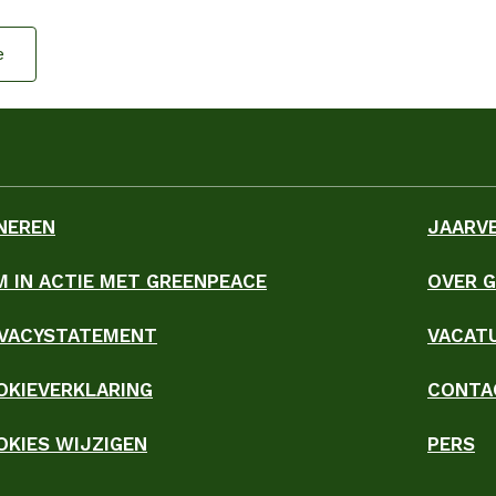
e
NEREN
JAARV
M IN ACTIE MET GREENPEACE
OVER 
ky
IVACYSTATEMENT
VACAT
OKIEVERKLARING
CONTA
OKIES WIJZIGEN
PERS