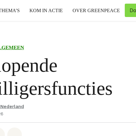
Do
THEMA’S
KOM IN ACTIE
OVER GREENPEACE
LGEMEEN
lopende
illigersfuncties
 Nederland
26
hatsapp
op Facebook
Deel via Email
Share on Bluesky