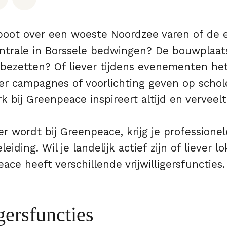
boot over een woeste Noordzee varen of de
ntrale in Borssele bedwingen? De bouwplaat
 bezetten? Of liever tijdens evenementen he
er campagnes of voorlichting geven op scho
rk bij Greenpeace inspireert altijd en verveelt
iger wordt bij Greenpeace, krijg je professione
iding. Wil je landelijk actief zijn of liever l
ace heeft verschillende vrijwilligersfuncties.
gersfuncties