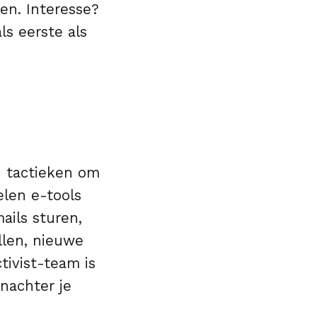
en. Interesse?
ls eerste als
n tactieken om
elen e-tools
ails sturen,
llen, nieuwe
tivist-team is
nachter je