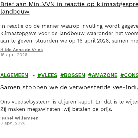
Brief aan MinLVVN in reactie op klimaatgespr
landbouw
In reactie op de manier waarop invulling wordt gegev
klimaatopgave voor de landbouw waaronder het voorst
aan te geven, stuurden we op 16 april 2026, samen m
organsiaties een kritische brief aan de Minister van La
Hilde Anna de Vries
16 april 2026
ALGEMEEN
VLEES
BOSSEN
AMAZONE
CONS
Samen stoppen we de verwoestende vee-indu
Ons voedselsysteem is al jaren kapot. En dat is te wij
Zij maken megawinsten, wij betalen de prijs.
Isabel Willemsen
3 april 2026