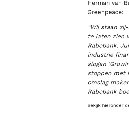
Herman van B
Greenpeace:
“Wij staan zi
te laten zien 
Rabobank. Jui
industrie fin
slogan ‘Growi
stoppen met i
omslag maken 
Rabobank boer
Bekijk hieronder d