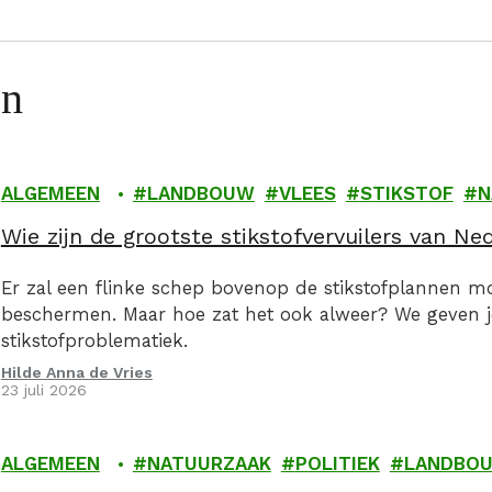
en
ALGEMEEN
LANDBOUW
VLEES
STIKSTOF
N
Wie zijn de grootste stikstofvervuilers van Ne
Er zal een flinke schep bovenop de stikstofplannen 
beschermen. Maar hoe zat het ook alweer? We geven 
stikstofproblematiek.
Hilde Anna de Vries
23 juli 2026
ALGEMEEN
NATUURZAAK
POLITIEK
LANDBO