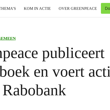
Do
THEMA’S
KOM IN ACTIE
OVER GREENPEACE
GEMEEN
peace publiceert
boek en voert act
n Rabobank