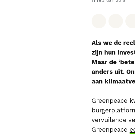
11 februari 2019
Deel op W
Deel 
Als we de re
zijn hun inves
Maar de ‘bete
anders uit. O
aan klimaatve
Greenpeace kw
burgerplatfor
vervuilende v
Greenpeace
e