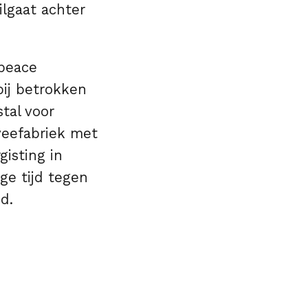
ilgaat achter
npeace
bij betrokken
tal voor
veefabriek met
isting in
nge tijd tegen
d.