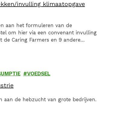
ekken/invulling klimaatopgave
en aan het formuleren van de
el om hier via een convenant invulling
et de Caring Farmers en 9 andere
ndbouw, Visserij, Voedselzekerheid…
UMPTIE
VOEDSEL
strie
ten aan de hebzucht van grote bedrijven.