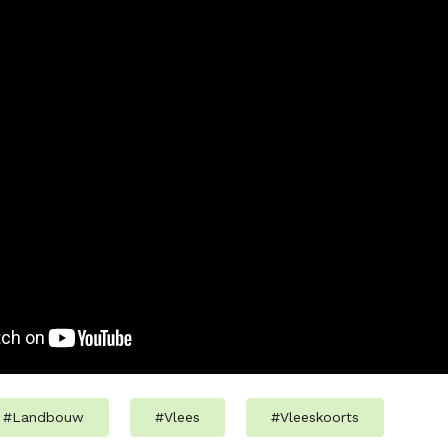
#
Landbouw
#
Vlees
#
Vleeskoorts