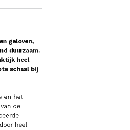
en geloven,
zend duurzaam.
ktijk heel
te schaal bij
e en het
 van de
iceerde
door heel