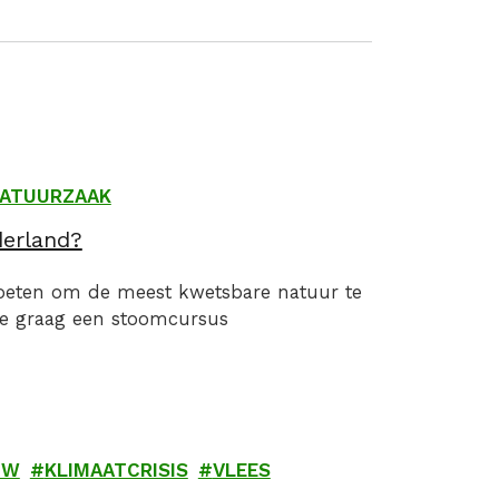
ATUURZAAK
derland?
moeten om de meest kwetsbare natuur te
je graag een stoomcursus
UW
KLIMAATCRISIS
VLEES