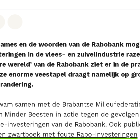
hatsapp
op Facebook
Deel via Email
Share on Bluesky
clames en de woorden van de Rabobank mog
teringen in de vlees- en zuivelindustrie ra
re wereld’ van de Rabobank ziet er in de pra
nze enorme veestapel draagt namelijk op gro
randering.
am samen met de Brabantse Milieufederati
m Minder Beesten in actie tegen de gevolgen
ee-investeringen van de Rabobank. Ook publ
en zwartboek met foute Rabo-investeringen