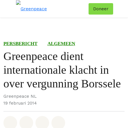
Doneer
Menu
Zoe
PERSBERICHT
ALGEMEEN
Greenpeace dient
internationale klacht in
over vergunning Borssele
Greenpeace NL
19 februari 2014
Deel op Whatsapp
Deel op Facebook
Deel via Email
Share on Bluesky