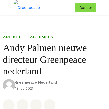
Doneer
Menu
Zoe
ARTIKEL
ALGEMEEN
Andy Palmen nieuwe
directeur Greenpeace
nederland
Greenpeace Nederland
19 juli 2021
Deel op Whatsapp
Deel op Facebook
Deel via Email
Share on Bluesky