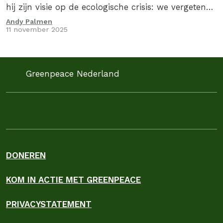
hij zijn visie op de ecologische crisis: we vergeten
vaak hoe diep we verbonden zijn met…
Andy Palmen
11 november 2025
Greenpeace Nederland
DONEREN
KOM IN ACTIE MET GREENPEACE
PRIVACYSTATEMENT