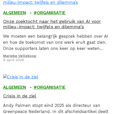
ALGEMEEN
ORGANISATIE
Onze zoektocht naar het gebruik van AI voor
milieu-impact: twijfels en dilemma’s
We moeten een belangrijk gesprek hebben over AI
en hoe de toekomst van ons werk eruit gaat zien.
Onze supporters laten ons keer op keer weten
hoezeer ze waarderen dat…
Marieke Vellekoop
9 april 2026
ALGEMEEN
ORGANISATIE
Crisis in de ziel
Andy Palmen stopt eind 2025 als directeur van
Greenpeace Nederland. In dit afscheidsartikel deelt